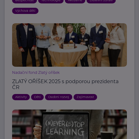
Bezpečnost
Technologie
Aktuálně
Duševní zdraví
Výchova dětí
Nadační fond Zlatý oříšek
ZLATÝ OŘÍŠEK 2025 s podporou prezidenta
ČR
Aktivity
Děti
Osobní rozvoj
Zajímavost