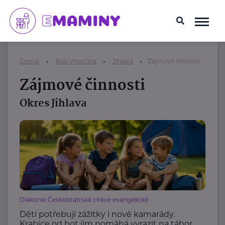
Domů
Kraj Vysočina
Jihlava
Zájmové činnosti
Zájmové činnosti
Okres Jihlava
Diakonie Českobratrské církve evangelické
Děti potřebují zážitky i nové kamarády.
Krabice od bot jim pomáhá vyrazit na tábor