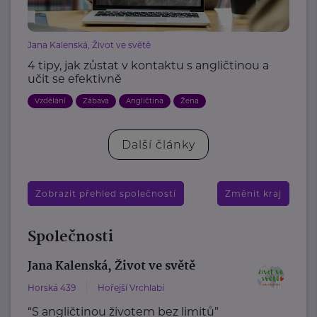
Jana Kalenská, Život ve světě
4 tipy, jak zůstat v kontaktu s angličtinou a
učit se efektivně
Vzdělání
Zábava
Angličtina
Žena
Další články
Zobrazit přehled společností
Změnit kraj
Společnosti
Jana Kalenská, Život ve světě
Horská 439
Hořejší Vrchlabí
“S angličtinou životem bez limitů”