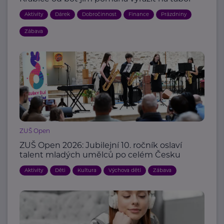
Aktivity
Dárek
Dobročinnost
Finance
Prázdniny
Zábava
ZUŠ Open
ZUŠ Open 2026: Jubilejní 10. ročník oslaví
talent mladých umělců po celém Česku
Aktivity
Děti
Kultura
Výchova dětí
Zábava