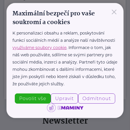
×
Jmenuji se Jana a jsem celým svým
Maximální bezpečí pro vaše
srdcem máma dvou ...
soukromí a cookies
https://www.zivotvesvete.cz/
K personalizaci obsahu a reklam, poskytování
+420 605 249 850
funkcí sociálních médií a analýze naší návštěvnosti
jana@zivotvesvete.cz
využíváme soubory cookie
. Informace o tom, jak
náš web používáte, sdílíme se svými partnery pro
sociální média, inzerci a analýzy. Partneři tyto údaje
Zobrazit přehled společností
mohou zkombinovat s dalšími informacemi, které
jste jim poskytli nebo které získali v důsledku toho,
že používáte jejich služby.
Povolit vše
Upravit
Odmítnout
Newsletter