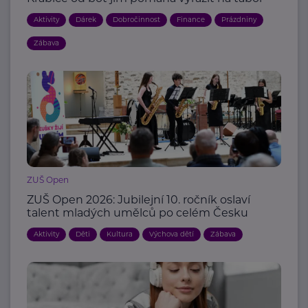
Aktivity
Dárek
Dobročinnost
Finance
Prázdniny
Zábava
ZUŠ Open
ZUŠ Open 2026: Jubilejní 10. ročník oslaví
talent mladých umělců po celém Česku
Aktivity
Děti
Kultura
Výchova dětí
Zábava