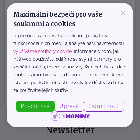
×
Jmenuji se Jana a jsem celým svým
Maximální bezpečí pro vaše
srdcem máma dvou ...
soukromí a cookies
https://www.zivotvesvete.cz/
K personalizaci obsahu a reklam, poskytování
+420 605 249 850
funkcí sociálních médií a analýze naší návštěvnosti
jana@zivotvesvete.cz
využíváme soubory cookie
. Informace o tom, jak
náš web používáte, sdílíme se svými partnery pro
sociální média, inzerci a analýzy. Partneři tyto údaje
Zobrazit přehled společností
mohou zkombinovat s dalšími informacemi, které
jste jim poskytli nebo které získali v důsledku toho,
že používáte jejich služby.
Povolit vše
Upravit
Odmítnout
Newsletter