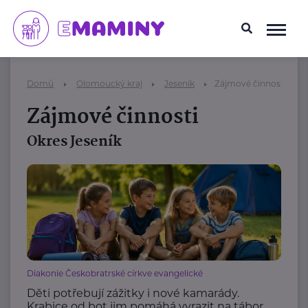
Domů
Olomoucký kraj
Jeseník
Zájmové činnosti
Zájmové činnosti
Okres Jeseník
Diakonie Českobratrské církve evangelické
Děti potřebují zážitky i nové kamarády.
Krabice od bot jim pomáhá vyrazit na tábor