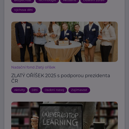
Bezpečnost
Technologie
Aktuálně
Duševní zdraví
Výchova dětí
Nadační fond Zlatý oříšek
ZLATÝ OŘÍŠEK 2025 s podporou prezidenta
ČR
Aktivity
Děti
Osobní rozvoj
Zajímavost