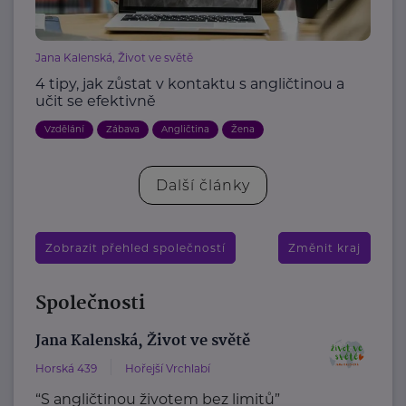
Jana Kalenská, Život ve světě
4 tipy, jak zůstat v kontaktu s angličtinou a
učit se efektivně
Vzdělání
Zábava
Angličtina
Žena
Další články
Zobrazit přehled společností
Změnit kraj
Společnosti
Jana Kalenská, Život ve světě
Horská 439
Hořejší Vrchlabí
“S angličtinou životem bez limitů”