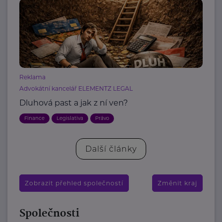
Reklama
Advokátní kancelář ELEMENTZ LEGAL
Dluhová past a jak z ní ven?
Finance
Legislativa
Právo
Další články
Zobrazit přehled společností
Změnit kraj
Společnosti