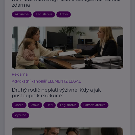
zdarma
Aktuálně
Legislativa
Právo
Reklama
Advokátní kancelář ELEMENTZ LEGAL
Druhý rodič neplatí výživné. Kdy a jak
přistoupit k exekuci?
Rodič
Právo
Děti
Legislativa
Samoživitel/ka
Výživné