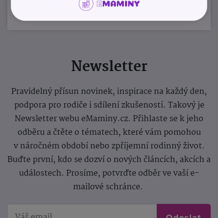
Newsletter
Pravidelný přísun novinek, inspirace na každý den,
podpora pro rodiče i sdílení zkušeností. Takový je
Newsletter webu eMaminy.cz. Přihlaste se k jeho
odběru a čtěte o tématech, které vám pomohou
v náročném období nebo zpříjemní rodinný život.
Buďte první, kdo se dozví o nových článcích, akcích a
událostech. Prosíme, potvrďte odběr ve vaší e-
mailové schránce.
Odeslat