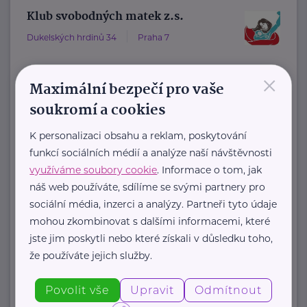
Klub svobodných matek z.s.
Dukelských hrdinů 34
Praha 7
×
"Pomáháme rodičům a jejich dětem."
Maximální bezpečí pro vaše
Rodinám samoživitelů z celé ČR
soukromí a cookies
poskytujeme finanční, materiální,
K personalizaci obsahu a reklam, poskytování
odbornou právní ...
funkcí sociálních médií a analýze naší návštěvnosti
využíváme soubory cookie
. Informace o tom, jak
https://www.klubsvobodnychmatek.cz/
náš web používáte, sdílíme se svými partnery pro
+420 800 995 511
sociální média, inzerci a analýzy. Partneři tyto údaje
info@klubsvobodnychmatek.cz
mohou zkombinovat s dalšími informacemi, které
jste jim poskytli nebo které získali v důsledku toho,
že používáte jejich služby.
Zobrazit přehled společností
Povolit vše
Upravit
Odmítnout