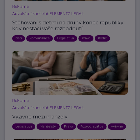
Reklama
Advokátní kancelář ELEMENTZ LEGAL
Stěhování s dětmi na druhý konec republiky:
kdy nestačí vaše rozhodnutí
Děti
Komunikace
Legislativa
Právo
Rodič
Reklama
Advokátní kancelář ELEMENTZ LEGAL
Výživné mezi manžely
Legislativa
Manželství
Právo
Rozvod, svatba
Výživné