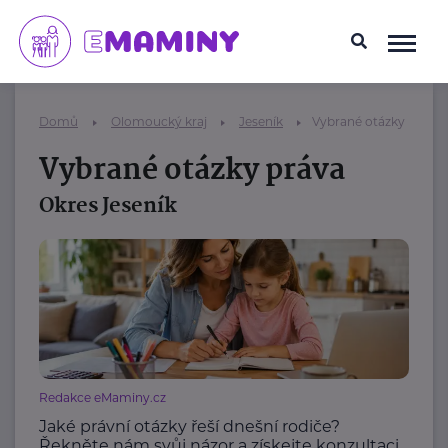
Domů
Olomoucký kraj
Jeseník
Vybrané otázky práva
Vybrané otázky práva
Okres Jeseník
Redakce eMaminy.cz
Jaké právní otázky řeší dnešní rodiče?
Řekněte nám svůj názor a získejte konzultaci