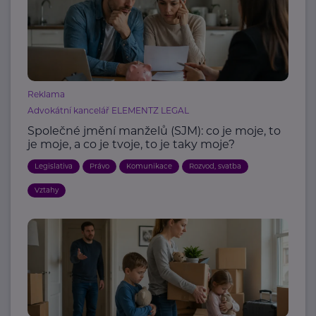
Reklama
Advokátní kancelář ELEMENTZ LEGAL
Společné jmění manželů (SJM): co je moje, to
je moje, a co je tvoje, to je taky moje?
Legislativa
Právo
Komunikace
Rozvod, svatba
Vztahy