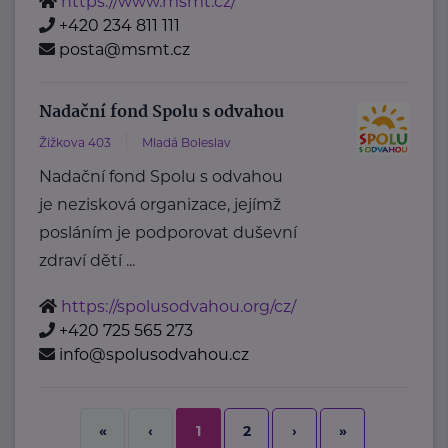
https://www.msmt.cz/
+420 234 811 111
posta@msmt.cz
Nadační fond Spolu s odvahou
Žižkova 403
Mladá Boleslav
Nadační fond Spolu s odvahou
je nezisková organizace, jejímž
posláním je podporovat duševní
zdraví dětí ...
https://spolusodvahou.org/cz/
+420 725 565 273
info@spolusodvahou.cz
2
›
»
«
‹
1