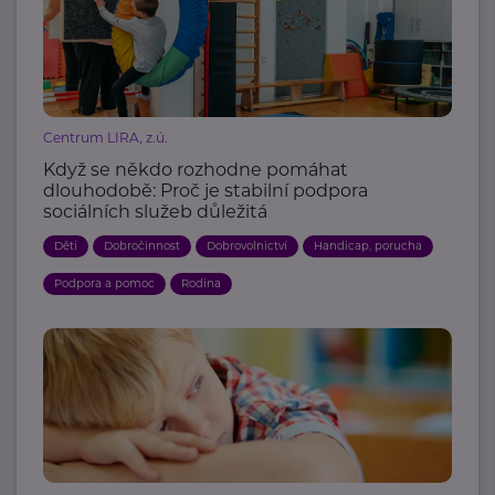
Centrum LIRA, z.ú.
Když se někdo rozhodne pomáhat
dlouhodobě: Proč je stabilní podpora
sociálních služeb důležitá
Děti
Dobročinnost
Dobrovolnictví
Handicap, porucha
Podpora a pomoc
Rodina