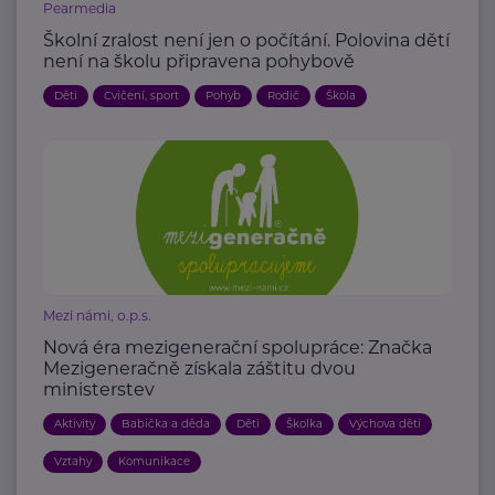
Pearmedia
Školní zralost není jen o počítání. Polovina dětí
není na školu připravena pohybově
Děti
Cvičení, sport
Pohyb
Rodič
Škola
Mezi námi, o.p.s.
Nová éra mezigenerační spolupráce: Značka
Mezigeneračně získala záštitu dvou
ministerstev
Aktivity
Babička a děda
Děti
Školka
Výchova dětí
Vztahy
Komunikace