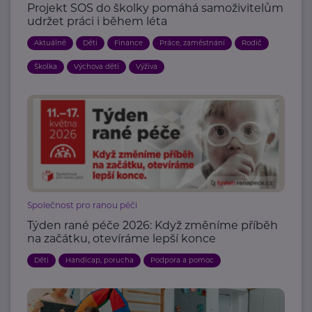
Projekt SOS do školky pomáhá samoživitelům
udržet práci i během léta
Aktuálně
Děti
Finance
Práce, zaměstnání
Rodič
Školka
Výchova dětí
Výživa
Společnost pro ranou péči
Týden rané péče 2026: Když změníme příběh
na začátku, otevíráme lepší konce
Děti
Handicap, porucha
Podpora a pomoc