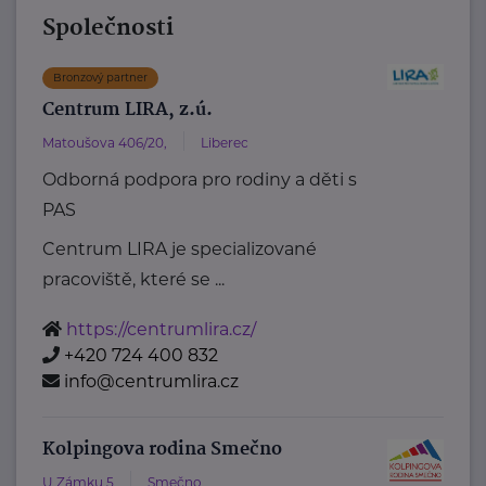
Společnosti
Bronzový partner
Centrum LIRA, z.ú.
Matoušova 406/20,
Liberec
Odborná podpora pro rodiny a děti s
PAS
Centrum LIRA je specializované
pracoviště, které se ...
https://centrumlira.cz/
+420 724 400 832
info@centrumlira.cz
Kolpingova rodina Smečno
U Zámku 5
Smečno