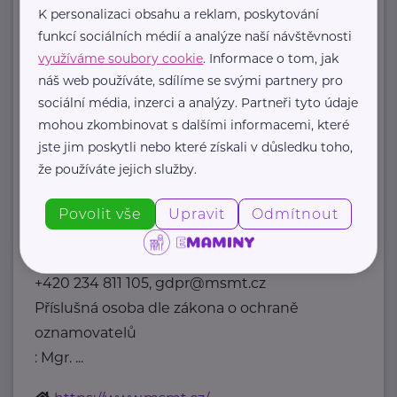
K personalizaci obsahu a reklam, poskytování
funkcí sociálních médií a analýze naší návštěvnosti
https://www.pohadkovalida.cz
+420 602 576 002
využíváme soubory cookie
. Informace o tom, jak
ludmilaselingerova@seznam.cz
náš web používáte, sdílíme se svými partnery pro
sociální média, inzerci a analýzy. Partneři tyto údaje
mohou zkombinovat s dalšími informacemi, které
Ministerstvo školství, mládeže a tělovýchovy
jste jim poskytli nebo které získali v důsledku toho,
ČR
že používáte jejich služby.
Karmelitská 529/5
Praha 1
Pověřenec pro ochranu osobních údajů
Povolit vše
Upravit
Odmítnout
:
Mgr. Šárka Jílková,
+420 234 811 105, gdpr@msmt.cz
Příslušná osoba dle zákona o ochraně
oznamovatelů
: Mgr. ...