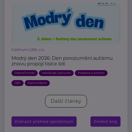
Centrum LIRA, z.ú.
Modrý den 2026: Den porozumění autismu
znovu propojí tisíce lidí
Dobročinnost
Handicap, porucha
Podpora a pomoc
Děti
Komunikace
Další články
Zobrazit přehled společností
Změnit kraj