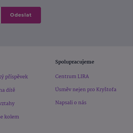
Odeslat
Spolupracujeme
Centrum LIRA
ý příspěvek
Úsměv nejen pro Kryštofa
na dítě
Napsali o nás
vztahy
še kolem