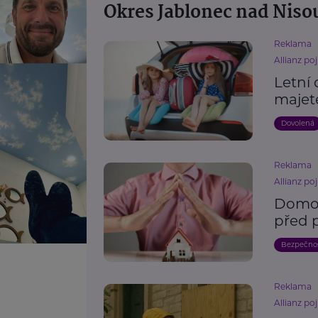
Okres Jablonec nad Niso
Reklama
Allianz poj
Letní 
majet
Dovolená
Reklama
Allianz poj
Domov
před 
Bezpečno
Reklama
Allianz poj