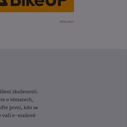
REKLAMA
dílení zkušeností.
ěte o tématech,
te první, kdo se
e vaší e-mailové