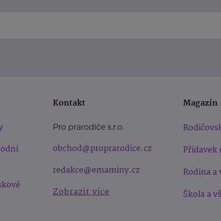
Kontakt
Magazín
y
Rodičovsk
Pro prarodiče s.r.o.
obchod@proprarodice.cz
hodní
Přídavek 
redakce@emaminy.cz
Rodina a 
skové
Zobrazit více
Škola a v