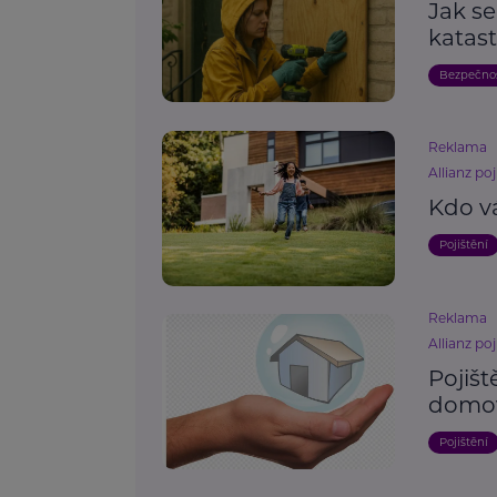
Jak se
katast
Bezpečno
Reklama
Allianz poj
Kdo v
Pojištění
Reklama
Allianz poj
Pojišt
domo
Pojištění