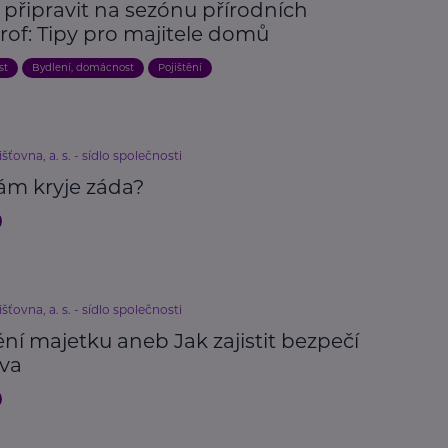
 připravit na sezónu přírodních
rof: Tipy pro majitele domů
st
Bydlení, domácnost
Pojištění
išťovna, a. s. - sídlo společnosti
ám kryje záda?
išťovna, a. s. - sídlo společnosti
ění majetku aneb Jak zajistit bezpečí
va