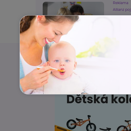
Reklama
Allianz poj
Víte j
podpoj
Pojištění