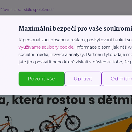
išťovna, a. s. - sídlo společnosti
istě, že vás vaše pojistka ochrání? Aneb
ištění jako zádrhel
Maximální bezpečí pro vaše soukromí
K personalizaci obsahu a reklam, poskytování funkcí so
využíváme soubory cookie
. Informace o tom, jak náš w
sociální média, inzerci a analýzy. Partneři tyto údaje
Další články
jste jim poskytli nebo které získali v důsledku toho, že p
Povolit vše
Upravit
Odmítn