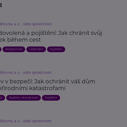
u
išťovna, a. s. - sídlo společnosti
dovolená a pojištění: Jak chránit svůj
ek během cest
Bezpečnost
Cestování
Pojištění
išťovna, a. s. - sídlo společnosti
 v bezpečí: Jak ochránit váš dům
přírodními katastrofami
st
Bydlení, domácnost
Pojištění
išťovna, a. s. - sídlo společnosti