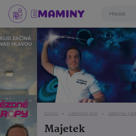
Domů
Liberecký kraj
Jablonec nad
Majetek