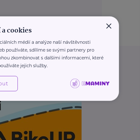
×
 a cookies
ciálních médií a analýze naší návštěvnosti
eb používáte, sdílíme se svými partnery pro
 mohou zkombinovat s dalšími informacemi, které
oužíváte jejich služby.
out