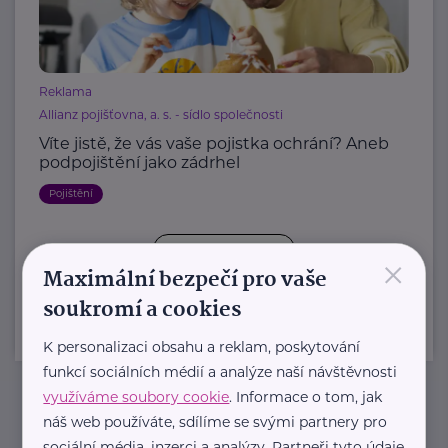
Reklama
Allianz pojišťovna, a. s. - sídlo společnosti
Víte jistě, že vás vaše pojistka ochrání? Aneb
podpojištění jako zádrhel
Pojištění
×
Další články
Maximální bezpečí pro vaše
soukromí a cookies
K personalizaci obsahu a reklam, poskytování
funkcí sociálních médií a analýze naší návštěvnosti
využíváme soubory cookie
. Informace o tom, jak
náš web používáte, sdílíme se svými partnery pro
Newsletter
sociální média, inzerci a analýzy. Partneři tyto údaje