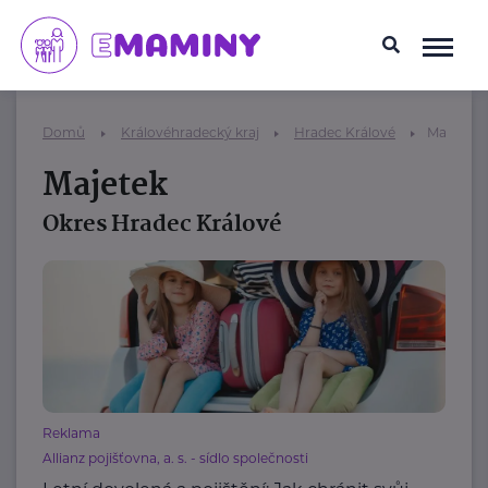
Domů
Královéhradecký kraj
Hradec Králové
Majetek
Majetek
Okres Hradec Králové
Reklama
Allianz pojišťovna, a. s. - sídlo společnosti