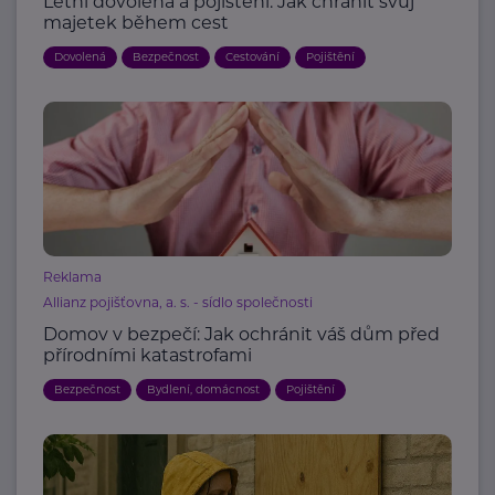
Letní dovolená a pojištění: Jak chránit svůj
majetek během cest
Dovolená
Bezpečnost
Cestování
Pojištění
Reklama
Allianz pojišťovna, a. s. - sídlo společnosti
Domov v bezpečí: Jak ochránit váš dům před
přírodními katastrofami
Bezpečnost
Bydlení, domácnost
Pojištění