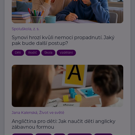
Spoluškola, z. s.
Synovi hrozí kvůli nemoci propadnutí. Jaký
pak bude další postup?
Děti
Rodič
Škola
Vzdělání
Jana Kalenská, Život ve světě
Angličtina pro děti: Jak naučit děti anglicky
zábavnou formou