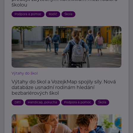
školou
Podpora a pomoc
Rodič
Škola
Výtahy do škol
Výtahy do škol a VozejkMap spojily síly. Nová
databáze usnadní rodinám hledání
bezbariérových škol
Děti
Handicap, porucha
Podpora a pomoc
Škola