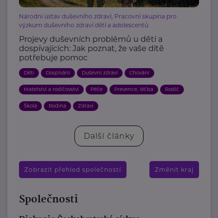
Národní ústav duševního zdraví, Pracovní skupina pro
výzkum duševního zdraví dětí a adolescentů
Projevy duševních problémů u dětí a
dospívajících: Jak poznat, že vaše dítě
potřebuje pomoc
Děti
Dospívání
Duševní zdraví
Chování
Mateřství a rodičovství
Péče
Prevence, léčba
Rodič
Škola
Rodina
Zdraví
Další články
Zobrazit přehled společností
Změnit kraj
Společnosti