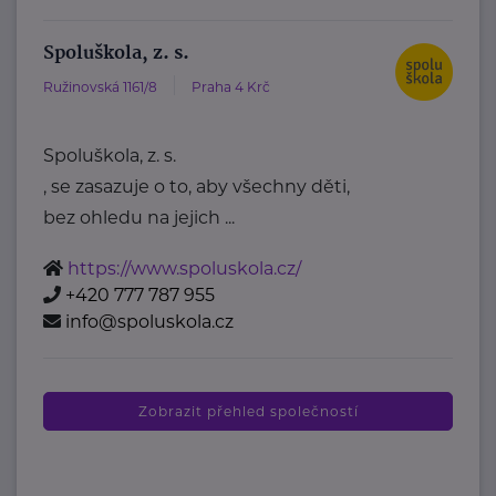
Spoluškola, z. s.
Ružinovská 1161/8
Praha 4 Krč
Spoluškola, z. s.
, se zasazuje o to, aby všechny děti,
bez ohledu na jejich ...
https://www.spoluskola.cz/
+420 777 787 955
info@spoluskola.cz
Zobrazit přehled společností