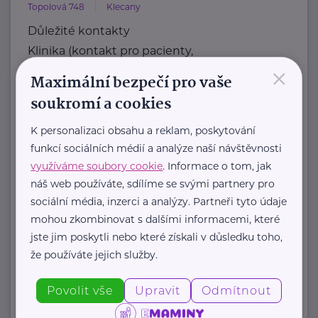
Topolová 748
Klecany
Důležité kontakty
Klinika (kontakt pro pacienty,
×
objednávání)
Maximální bezpečí pro vaše
Telefon
soukromí a cookies
+420 283 088 244
E-mail
K personalizaci obsahu a reklam, poskytování
funkcí sociálních médií a analýze naší návštěvnosti
ambulance@nudz.cz
využíváme soubory cookie
. Informace o tom, jak
Zdravotní dokumentace
náš web používáte, sdílíme se svými partnery pro
Telefon
sociální média, inzerci a analýzy. Partneři tyto údaje
+420 283 088 111
mohou zkombinovat s dalšími informacemi, které
E-mail
jste jim poskytli nebo které získali v důsledku toho,
datová schránka: uehpcbb
že používáte jejich služby.
Recepce
Telefon
Povolit vše
Upravit
Odmítnout
+420 ...