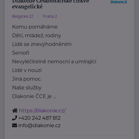
Diakonie Českobratrské církve
evangelické
Belgická 22
Praha 2
Komu pomáháme
Děti, mládež, rodiny
Lidé se znevýhodněním
Senioři
Nevyléčitelně nemocní a umírající
Lidé v nouzi
Jiná pomoc
Naše služby
Diakonie ČCE je ...
https://diakonie.cz/
+420 242 487 812
info@diakonie.cz