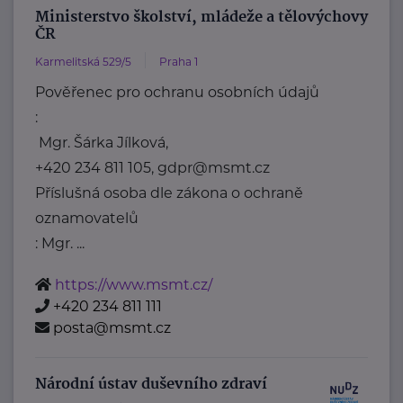
Ministerstvo školství, mládeže a tělovýchovy
ČR
Karmelitská 529/5
Praha 1
Pověřenec pro ochranu osobních údajů
:
Mgr. Šárka Jílková,
+420 234 811 105, gdpr@msmt.cz
Příslušná osoba dle zákona o ochraně
oznamovatelů
: Mgr. ...
https://www.msmt.cz/
+420 234 811 111
posta@msmt.cz
Národní ústav duševního zdraví