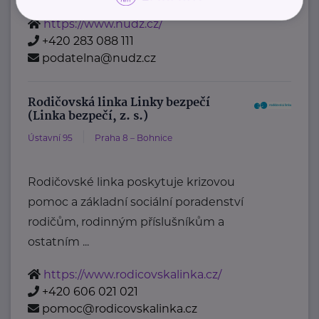
https://www.nudz.cz/
+420 283 088 111
podatelna@nudz.cz
Rodičovská linka Linky bezpečí
(Linka bezpečí, z. s.)
Ústavní 95
Praha 8 – Bohnice
Rodičovské linka poskytuje krizovou
pomoc a základní sociální poradenství
rodičům, rodinným příslušníkům a
ostatním ...
https://www.rodicovskalinka.cz/
+420 606 021 021
pomoc@rodicovskalinka.cz