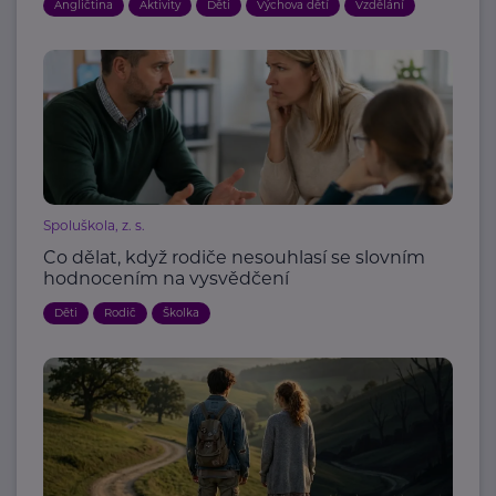
Angličtina
Aktivity
Děti
Výchova dětí
Vzdělání
Spoluškola, z. s.
Co dělat, když rodiče nesouhlasí se slovním
hodnocením na vysvědčení
Děti
Rodič
Školka