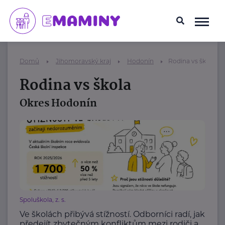
Domů
Jihomoravský kraj
Hodonín
Rodina vs škola
Rodina vs škola
Okres Hodonín
Spoluškola, z. s.
Ve školách přibývá stížností. Odborníci radí, jak
předejít zbytečným konfliktům mezi rodiči a