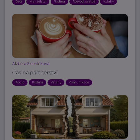
Děti
Manželství
Rodina
Rozvod, svatba
Vztahy
Alžběta Skleničková
Čas na partnerství
Rodič
Rodina
Vztahy
Komunikace