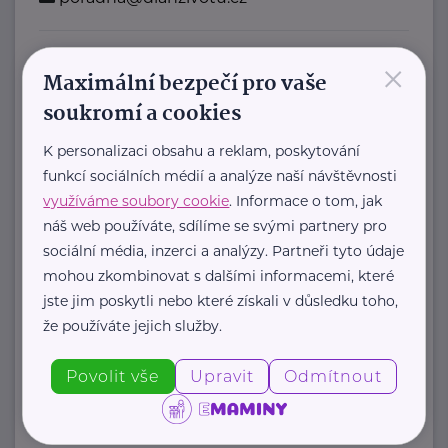
×
Bronzový partner
Maximální bezpečí pro vaše
Rodinná síť
soukromí a cookies
Klimentská 1246/1
Praha 1
K personalizaci obsahu a reklam, poskytování
funkcí sociálních médií a analýze naší návštěvnosti
Průvodce světem náhradní rodinné
využíváme soubory cookie
. Informace o tom, jak
péče v ČR
náš web používáte, sdílíme se svými partnery pro
Portál Rodinná síť je přední
sociální média, inzerci a analýzy. Partneři tyto údaje
informační platforma zaměřená ...
mohou zkombinovat s dalšími informacemi, které
jste jim poskytli nebo které získali v důsledku toho,
https://rodinnasit.cz/
že používáte jejich služby.
info@rodinnasit.cz
Povolit vše
Upravit
Odmítnout
Tereza Derkačová
Krkonošská 153
Vrchlabí