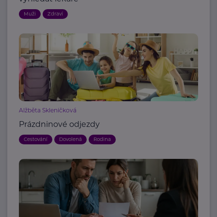
Muži
Zdraví
Alžběta Skleničková
Prázdninové odjezdy
Cestování
Dovolená
Rodina