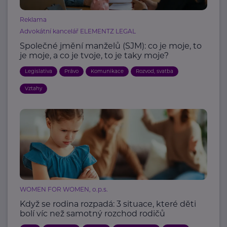
Reklama
Advokátní kancelář ELEMENTZ LEGAL
Společné jmění manželů (SJM): co je moje, to
je moje, a co je tvoje, to je taky moje?
Legislativa
Právo
Komunikace
Rozvod, svatba
Vztahy
WOMEN FOR WOMEN, o.p.s.
Když se rodina rozpadá: 3 situace, které děti
bolí víc než samotný rozchod rodičů