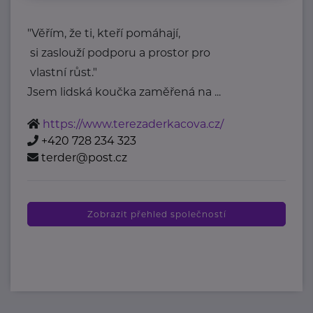
"Věřím, že ti, kteří pomáhají,
si zaslouží podporu a prostor pro
vlastní růst."
Jsem lidská koučka zaměřená na ...
https://www.terezaderkacova.cz/
+420 728 234 323
terder@post.cz
Zobrazit přehled společností