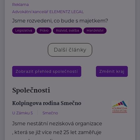
Reklama
Advokátní kancelář ELEMENTZ LEGAL
Jsme rozvedeni, co bude s majetkem?
Legislativa
Právo
Rozvod, svatba
Manželství
Další články
Zobrazit přehled společností
Změnit kraj
Společnosti
Kolpingova rodina Smečno
U Zámku 5
Smečno
Jsme nestátní nezisková organizace
, která se již více než 25 let zaměřuje