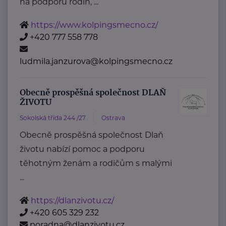
na podporu rodin, ...
https://www.kolpingsmecno.cz/
+420 777 558 778
ludmila.janzurova@kolpingsmecno.cz
Obecně prospěšná společnost DLAŇ
ŽIVOTU
Sokolská třída 244 /27
Ostrava
Obecně prospěšná společnost Dlaň
životu nabízí pomoc a podporu
těhotným ženám a rodičům s malými
...
https://dlanzivotu.cz/
+420 605 329 232
poradna@dlanzivotu.cz