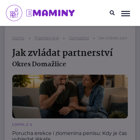
Domů
Plzeňský kraj
Domažlice
Jak zvládat partnerstv
Jak zvládat partnerství
Okres Domažlice
Loono, z. s.
Porucha erekce i zlomenina penisu: Kdy je čas
vyhledat lékaře