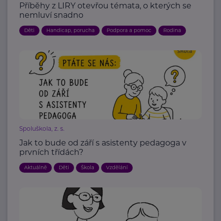
Příběhy z LIRY otevřou témata, o kterých se
nemluví snadno
Děti
Handicap, porucha
Podpora a pomoc
Rodina
Spoluškola, z. s.
Jak to bude od září s asistenty pedagoga v
prvních třídách?
Aktuálně
Děti
Škola
Vzdělání