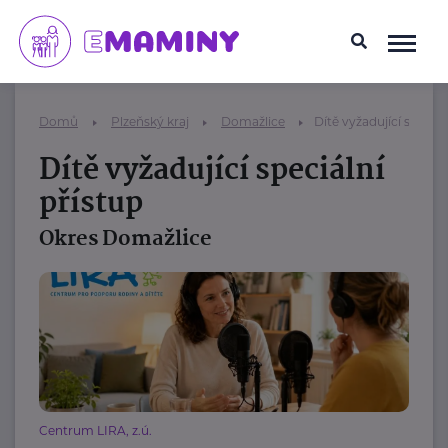
Domů
Plzeňský kraj
Domažlice
Dítě vyžadující speciál
Dítě vyžadující speciální
přístup
Okres Domažlice
Centrum LIRA, z.ú.