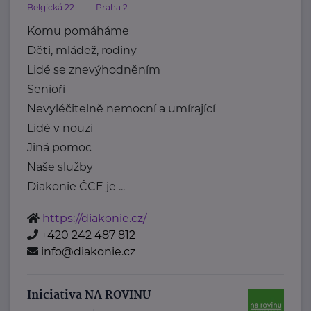
Belgická 22
Praha 2
Komu pomáháme
Děti, mládež, rodiny
Lidé se znevýhodněním
Senioři
Nevyléčitelně nemocní a umírající
Lidé v nouzi
Jiná pomoc
Naše služby
Diakonie ČCE je ...
https://diakonie.cz/
+420 242 487 812
info@diakonie.cz
Iniciativa NA ROVINU