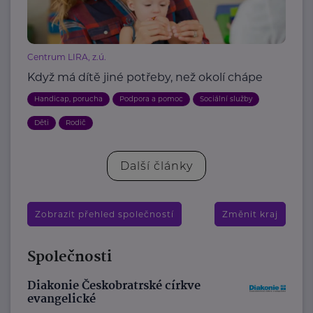
Centrum LIRA, z.ú.
Když má dítě jiné potřeby, než okolí chápe
Handicap, porucha
Podpora a pomoc
Sociální služby
Děti
Rodič
Další články
Zobrazit přehled společností
Změnit kraj
Společnosti
Diakonie Českobratrské církve
evangelické