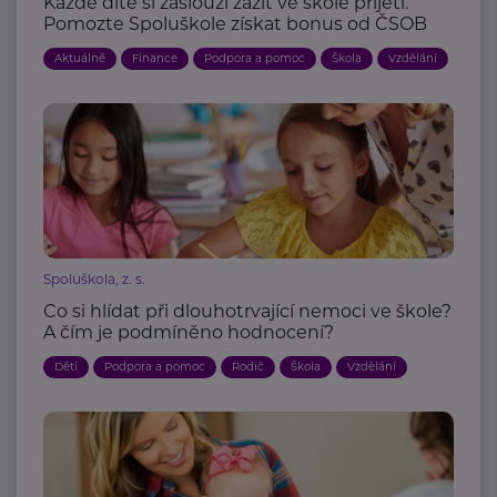
Každé dítě si zaslouží zažít ve škole přijetí.
Pomozte Spoluškole získat bonus od ČSOB
Aktuálně
Finance
Podpora a pomoc
Škola
Vzdělání
Spoluškola, z. s.
Co si hlídat při dlouhotrvající nemoci ve škole?
A čím je podmíněno hodnocení?
Děti
Podpora a pomoc
Rodič
Škola
Vzdělání