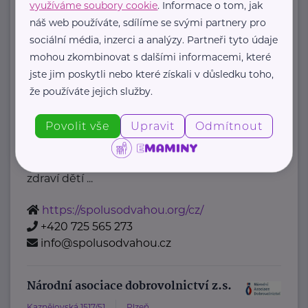
+420 777 558 778
využíváme soubory cookie
. Informace o tom, jak
náš web používáte, sdílíme se svými partnery pro
ludmila.janzurova@kolpingsmecno.cz
sociální média, inzerci a analýzy. Partneři tyto údaje
mohou zkombinovat s dalšími informacemi, které
Nadační fond Spolu s odvahou
jste jim poskytli nebo které získali v důsledku toho,
že používáte jejich služby.
Žižkova 403
Mladá Boleslav
Nadační fond Spolu s odvahou
Povolit vše
Upravit
Odmítnout
je nezisková organizace, jejímž
posláním je podporovat duševní
zdraví dětí ...
https://spolusodvahou.org/cz/
+420 725 565 273
info@spolusodvahou.cz
Národní asociace dobrovolnictví z.s.
Kaznějovská 1517/51
Plzeň