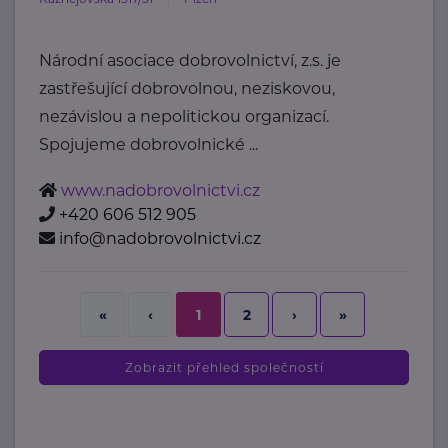
Národní asociace dobrovolnictví, z.s. je
zastřešující dobrovolnou, neziskovou,
nezávislou a nepolitickou organizací.
Spojujeme dobrovolnické ...
www.nadobrovolnictvi.cz
+420 606 512 905
info@nadobrovolnictvi.cz
2
›
»
«
‹
1
Zobrazit přehled společností