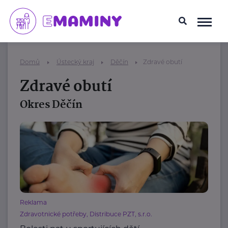
Domů
Ústecký kraj
Děčín
Zdravé obutí
Zdravé obutí
Okres Děčín
Reklama
Zdravotnické potřeby, Distribuce PZT, s.r.o.