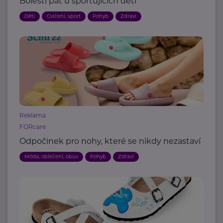
Bolesti pat u sportujících dětí
Děti
Cvičení, sport
Pohyb
Zdraví
Reklama
FORcare
Odpočinek pro nohy, které se nikdy nezastaví
Móda, oblečení, obuv
Pohyb
Zdraví