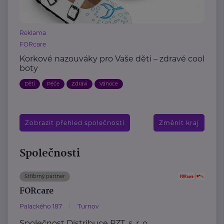
Reklama
FORcare
Korkové nazouváky pro Vaše děti – zdravé cool
boty
Děti
Péče
Zdraví
Vánoce
Zobrazit přehled společností
Změnit kraj
Společnosti
Stříbrný partner
FORcare
Palackého 187
Turnov
Společnost Distribuce PZT, s. r. o.