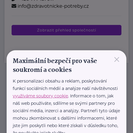
info@zdravotnicke-potreby.cz
Zobrazit přehled společností
×
Maximální bezpečí pro vaše
soukromí a cookies
K personalizaci obsahu a reklam, poskytování
Newsletter
funkcí sociálních médií a analýze naší návštěvnosti
využíváme soubory cookie
. Informace o tom, jak
Pravidelný přísun novinek, inspirace na každý den,
náš web používáte, sdílíme se svými partnery pro
podpora pro rodiče i sdílení zkušeností. Takový je
sociální média, inzerci a analýzy. Partneři tyto údaje
Newsletter webu eMaminy.cz. Přihlaste se k jeho
mohou zkombinovat s dalšími informacemi, které
odběru a čtěte o tématech, které vám pomohou
jste jim poskytli nebo které získali v důsledku toho,
že používáte jejich služby.