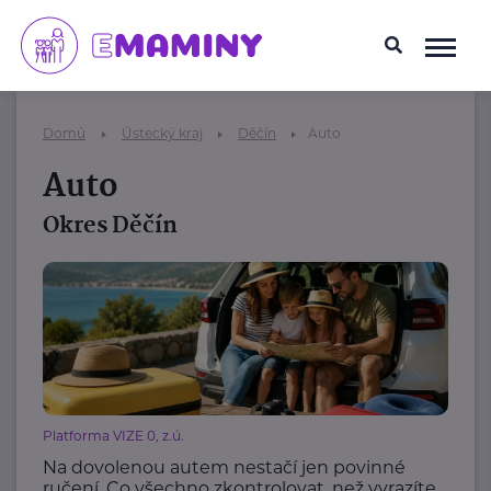
Domů
Ústecký kraj
Děčín
Auto
Auto
Okres Děčín
Platforma VIZE 0, z.ú.
Na dovolenou autem nestačí jen povinné
ručení. Co všechno zkontrolovat, než vyrazíte