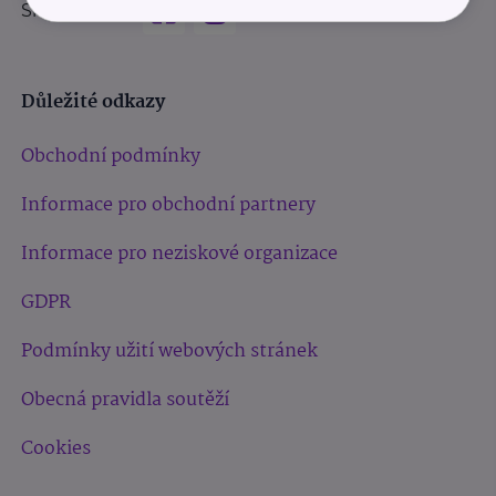
Sledujte nás:
Důležité odkazy
Obchodní podmínky
Informace pro obchodní partnery
Informace pro neziskové organizace
GDPR
Podmínky užití webových stránek
Obecná pravidla soutěží
Cookies