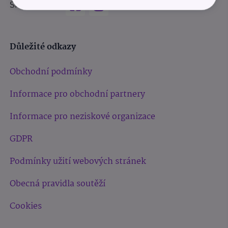
Sledujte nás:
Důležité odkazy
Obchodní podmínky
Informace pro obchodní partnery
Informace pro neziskové organizace
GDPR
Podmínky užití webových stránek
Obecná pravidla soutěží
Cookies