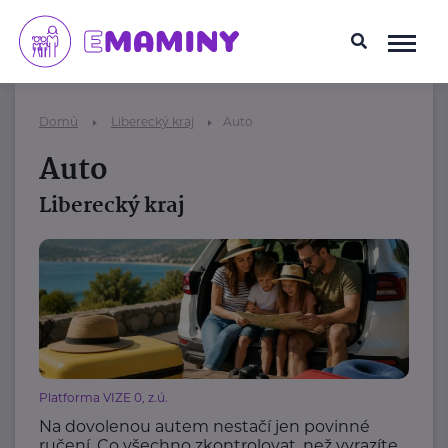
Domů
Liberecký kraj
Auto
Auto
Liberecký kraj
Platforma VIZE 0, z.ú.
Na dovolenou autem nestačí jen povinné
ručení. Co všechno zkontrolovat, než vyrazíte