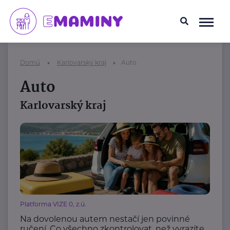
Domů
Karlovarský kraj
Auto
Auto
Karlovarský kraj
Platforma VIZE 0, z.ú.
Na dovolenou autem nestačí jen povinné
ručení. Co všechno zkontrolovat, než vyrazíte