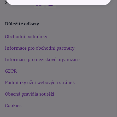
Sledujte nás:
Důležité odkazy
Obchodní podmínky
Informace pro obchodní partnery
Informace pro neziskové organizace
GDPR
Podmínky užití webových stránek
Obecná pravidla soutěží
Cookies