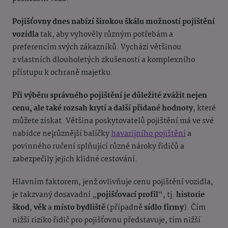
Pojišťovny dnes nabízí širokou škálu možností pojištění
vozidla
tak, aby vyhověly různým potřebám a
preferencím svých zákazníků. Vychází většinou
z vlastních dlouholetých zkušeností a komplexního
přístupu k ochraně majetku.
Při výběru správného pojištění je důležité zvážit nejen
cenu, ale také rozsah krytí a další přidané hodnoty
, které
můžete získat. Většina poskytovatelů pojištění má ve své
nabídce nejrůznější balíčky
havarijního pojištění
a
povinného ručení splňující různé nároky řidičů a
zabezpečily jejich klidné cestování.
Hlavním faktorem, jenž ovlivňuje cenu pojištění vozidla,
je takzvaný dosavadní „
pojišťovací profil
“, tj.
historie
škod
,
věk
a
místo bydliště
(případně
sídlo firmy
). Čím
nižší riziko řidič pro pojišťovnu představuje, tím nižší