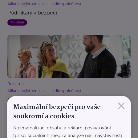
Allianz pojišťovna, a. s. - sídlo společnosti
Podnikání v bezpečí
Pojištění
Reklama
Allianz pojišťovna, a. s. - sídlo společnosti
Nastartujte svou kariéru správným směrem
×
Maximální bezpečí pro vaše
Práce, zaměstnání
Vzdělání
soukromí a cookies
K personalizaci obsahu a reklam, poskytování
funkcí sociálních médií a analýze naší návštěvnosti