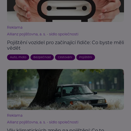
Reklama
Allianz pojišťovna, a. s. - sídlo společnosti
Pojištění vozidel pro začínající řidiče: Co byste měli
vědět
Auto, moto
Bezpečnost
Cestování
Pojištění
Reklama
Allianz pojišťovna, a. s. - sídlo společnosti
Vliv klimatických změn na pojištění: Co to