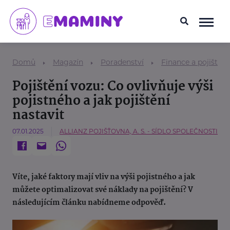
Domů
Magazín
Poradenství
Finance a pojištění
Pojištění vozu: Co ovlivňuje výši
pojistného a jak pojištění
nastavit
07.01.2025
ALLIANZ POJIŠŤOVNA, A. S. - SÍDLO SPOLEČNOSTI
Víte, jaké faktory mají vliv na výši pojistného a jak
můžete optimalizovat své náklady na pojištění? V
následujícím článku nabídneme odpověď.