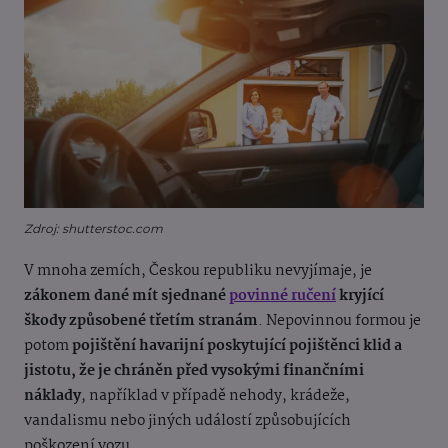
Zdroj: shutterstoc.com
V mnoha zemích, Českou republiku nevyjímaje, je
zákonem dané mít sjednané
povinné ručení
kryjící
škody způsobené třetím stranám
. Nepovinnou formou je
potom
pojištění havarijní poskytující pojištěnci klid a
jistotu, že je chráněn před vysokými finančními
náklady
, například v případě nehody, krádeže,
vandalismu nebo jiných událostí způsobujících
poškození vozu.