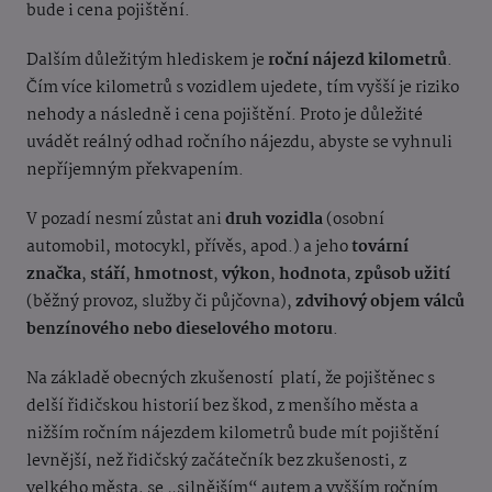
bude i cena pojištění.
Dalším důležitým hlediskem je
roční nájezd kilometrů
.
Čím více kilometrů s vozidlem ujedete, tím vyšší je riziko
nehody a následně i cena pojištění. Proto je důležité
uvádět reálný odhad ročního nájezdu, abyste se vyhnuli
nepříjemným překvapením.
V pozadí nesmí zůstat ani
druh vozidla
(osobní
automobil, motocykl, přívěs, apod.) a jeho
tovární
značka
,
stáří
,
hmotnost
,
výkon
,
hodnota
,
způsob užití
(běžný provoz, služby či půjčovna),
zdvihový objem válců
benzínového nebo dieselového motoru
.
Na základě obecných zkušeností
platí, že pojištěnec s
delší řidičskou historií bez škod, z menšího města a
nižším ročním nájezdem kilometrů bude mít pojištění
levnější, než řidičský začátečník bez zkušenosti, z
velkého města, se „silnějším“ autem a vyšším ročním