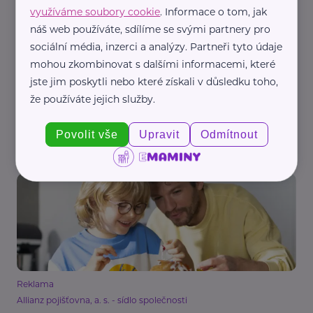
využíváme soubory cookie
. Informace o tom, jak
náš web používáte, sdílíme se svými partnery pro
sociální média, inzerci a analýzy. Partneři tyto údaje
mohou zkombinovat s dalšími informacemi, které
Reklama
jste jim poskytli nebo které získali v důsledku toho,
Allianz pojišťovna, a. s. - sídlo společnosti
že používáte jejich služby.
Životní pojištění vám ulehčí spaní, vyplatí se
sjednat ho co nejdříve
Povolit vše
Upravit
Odmítnout
Pojištění
Reklama
Allianz pojišťovna, a. s. - sídlo společnosti