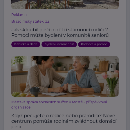
Reklama
Brázdimský statek, z.s.
Jak skloubit péči o děti i stárnoucí rodiče?
Pomoci může bydlení v komunitě seniorů
Babička a děda
Bydlení, domácnost
Podpora a pomoc
Městská správa sociálních služeb v Mostě - příspěvková
organizace
Když pečujete o rodiče nebo prarodiče: Nové
centrum pomůže rodinám zvládnout domácí
péči