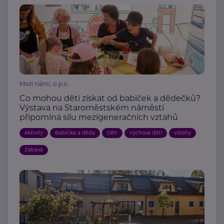
Mezi námi, o.p.s.
Co mohou děti získat od babiček a dědečků?
Výstava na Staroměstském náměstí
připomíná sílu mezigeneračních vztahů
Aktivity
Babička a děda
Děti
Výchova dětí
Vztahy
Zábava