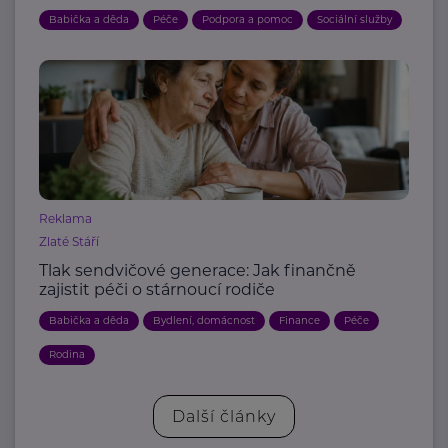
Babička a děda
Péče
Podpora a pomoc
Sociální služby
Reklama
Zlaté Stáří
Tlak sendvičové generace: Jak finančně
zajistit péči o stárnoucí rodiče
Babička a děda
Bydlení, domácnost
Finance
Péče
Rodina
Další články