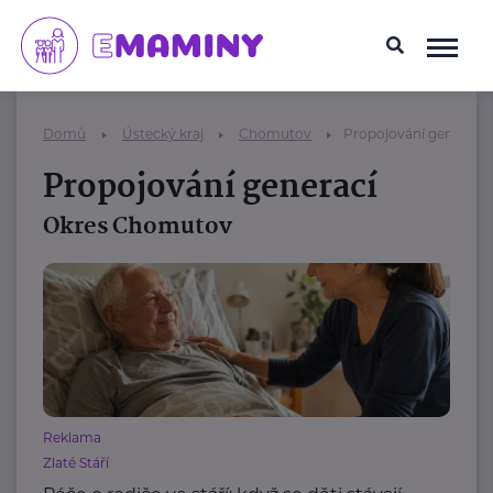
Domů
Ústecký kraj
Chomutov
Propojování generací
Propojování generací
Okres Chomutov
Reklama
Zlaté Stáří