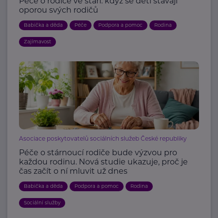
Péče o rodiče ve stáří: když se děti stávají
oporou svých rodičů
Babička a děda
Péče
Podpora a pomoc
Rodina
Zajímavost
Asociace poskytovatelů sociálních služeb České republiky
Péče o stárnoucí rodiče bude výzvou pro
každou rodinu. Nová studie ukazuje, proč je
čas začít o ní mluvit už dnes
Babička a děda
Podpora a pomoc
Rodina
Sociální služby