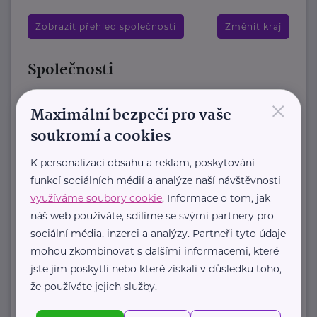
Zobrazit přehled společností
Změnit kraj
Společnosti
×
Brázdimský statek, z.s.
Maximální bezpečí pro vaše
Veliký Brázdim 9
Mratín
soukromí a cookies
Zařízení „Brázdimský statek“ nabízí
K personalizaci obsahu a reklam, poskytování
luxusní ubytování aktivním seniorům
funkcí sociálních médií a analýze naší návštěvnosti
již od čerstvého důchodového věku
využíváme soubory cookie
. Informace o tom, jak
v samostatných ...
náš web používáte, sdílíme se svými partnery pro
sociální média, inzerci a analýzy. Partneři tyto údaje
https://www.brazdimskystatek.cz/
mohou zkombinovat s dalšími informacemi, které
+420 605 244 772
jste jim poskytli nebo které získali v důsledku toho,
houstecka.alena@gmail.com
že používáte jejich služby.