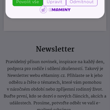
Povolit vše
Upravit
Odmítnout
Zobrazit přehled společností
Newsletter
Pravidelný přísun novinek, inspirace na každý den,
podpora pro rodiče i sdílení zkušeností. Takový je
Newsletter webu eMaminy.cz. Přihlaste se k jeho
odběru a čtěte o tématech, které vám pomohou
v náročném období nebo zpříjemní rodinný život.
Buďte první, kdo se dozví o nových článcích, akcích a
událostech. Prosíme, potvrďte odběr ve vaší e-