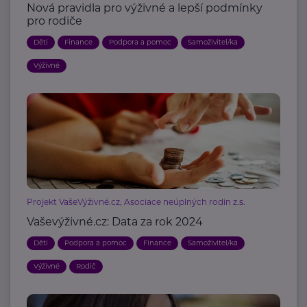
Nová pravidla pro výživné a lepší podmínky
pro rodiče
Děti
Finance
Podpora a pomoc
Samoživitel/ka
Výživné
Projekt VašeVýživné.cz, Asociace neúplných rodin z.s.
Vaševýživné.cz: Data za rok 2024
Děti
Podpora a pomoc
Finance
Samoživitel/ka
Výživné
Rodič