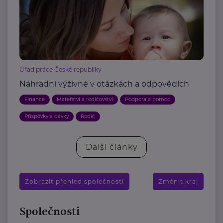
Úřad práce České republiky
Náhradní výživné v otázkách a odpovědích
Finance
Mateřství a rodičovství
Podpora a pomoc
Příspěvky a dávky
Rodič
Další články
Zobrazit přehled společností
Změnit kraj
Společnosti