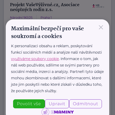
Projekt VašeVýživné.cz, Asociace
neúplných rodin z.s.
Národní 961/25
Praha 1
×
VašeVýživné.cz
Maximální bezpečí pro vaše
je asistenční program, který pod
soukromí a cookies
záštitou Asociace neúplných rodin z.
K personalizaci obsahu a reklam, poskytování
s. pomáhá rodičům získat ...
funkcí sociálních médií a analýze naší návštěvnosti
využíváme soubory cookie
. Informace o tom, jak
https://www.vasevyzivne.cz/
náš web používáte, sdílíme se svými partnery pro
+420 800 400 441
sociální média, inzerci a analýzy. Partneři tyto údaje
info@vasevyzivne.cz
mohou zkombinovat s dalšími informacemi, které
jste jim poskytli nebo které získali v důsledku toho,
že používáte jejich služby.
Zobrazit přehled společností
Povolit vše
Upravit
Odmítnout