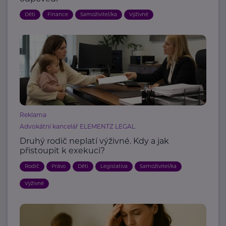
Děti
Finance
Samoživitel/ka
Výživné
Reklama
Advokátní kancelář ELEMENTZ LEGAL
Druhý rodič neplatí výživné. Kdy a jak
přistoupit k exekuci?
Rodič
Právo
Děti
Legislativa
Samoživitel/ka
Výživné