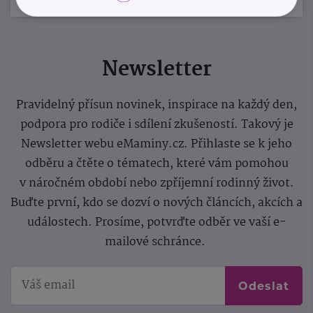
Newsletter
Pravidelný přísun novinek, inspirace na každý den,
podpora pro rodiče i sdílení zkušeností. Takový je
Newsletter webu eMaminy.cz. Přihlaste se k jeho
odběru a čtěte o tématech, které vám pomohou
v náročném období nebo zpříjemní rodinný život.
Buďte první, kdo se dozví o nových článcích, akcích a
událostech. Prosíme, potvrďte odběr ve vaší e-
mailové schránce.
Odeslat