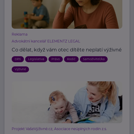
Reklama
Advokátní kancelář ELEMENTZ LEGAL
Co dělat, když vám otec dítěte neplatí výživné
Děti
Legislativa
Právo
Rodič
Samoživitel/ka
Výživné
Projekt VašeVýživné.cz, Asociace neúplných rodin z.s.