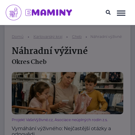
Domů
Karlovarský kraj
Cheb
Náhradní výživné
Náhradní výživné
Okres Cheb
Projekt VašeVýživné.cz, Asociace neúplných rodin z.s.
Vymáhání výživného: Nejčastější otázky a
odpovědi