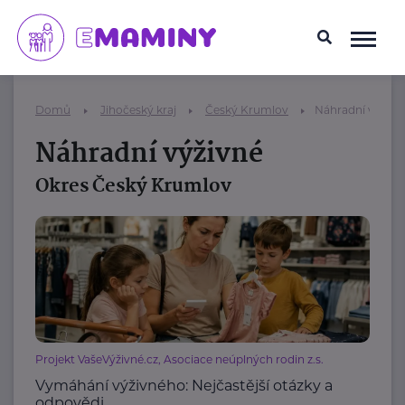
Domů
Jihočeský kraj
Český Krumlov
Náhradní výživn
Náhradní výživné
Okres Český Krumlov
Projekt VašeVýživné.cz, Asociace neúplných rodin z.s.
Vymáhání výživného: Nejčastější otázky a
odpovědi