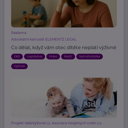
Reklama
Advokátní kancelář ELEMENTZ LEGAL
Co dělat, když vám otec dítěte neplatí výživné
Děti
Legislativa
Právo
Rodič
Samoživitel/ka
Výživné
Projekt VašeVýživné.cz, Asociace neúplných rodin z.s.