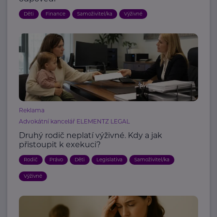
Děti
Finance
Samoživitel/ka
Výživné
Reklama
Advokátní kancelář ELEMENTZ LEGAL
Druhý rodič neplatí výživné. Kdy a jak
přistoupit k exekuci?
Rodič
Právo
Děti
Legislativa
Samoživitel/ka
Výživné