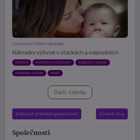
Úřad práce České republiky
Náhradní výživné v otázkách a odpovědích
Finance
Mateřství a rodičovství
Podpora a pomoc
Příspěvky a dávky
Rodič
Další články
Zobrazit přehled společností
Změnit kraj
Společnosti