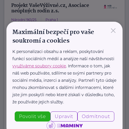
Projekt VašeVýživné.cz, Asociace
neúplných rodin z.s.
Národní 961/25
Praha 1
×
VašeVýživné.cz
Maximální bezpečí pro vaše
je asistenční program, který pod
soukromí a cookies
záštitou Asociace neúplných rodin z.
K personalizaci obsahu a reklam, poskytování
s. pomáhá rodičům získat ...
funkcí sociálních médií a analýze naší návštěvnosti
využíváme soubory cookie
. Informace o tom, jak
https://www.vasevyzivne.cz/
náš web používáte, sdílíme se svými partnery pro
+420 800 400 441
sociální média, inzerci a analýzy. Partneři tyto údaje
info@vasevyzivne.cz
mohou zkombinovat s dalšími informacemi, které
jste jim poskytli nebo které získali v důsledku toho,
že používáte jejich služby.
Zobrazit přehled společností
Povolit vše
Upravit
Odmítnout