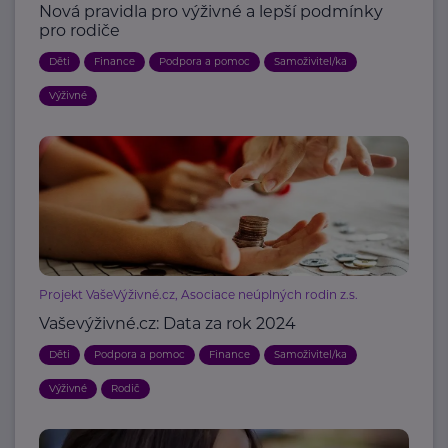
Nová pravidla pro výživné a lepší podmínky
pro rodiče
Děti
Finance
Podpora a pomoc
Samoživitel/ka
Výživné
Projekt VašeVýživné.cz, Asociace neúplných rodin z.s.
Vaševýživné.cz: Data za rok 2024
Děti
Podpora a pomoc
Finance
Samoživitel/ka
Výživné
Rodič