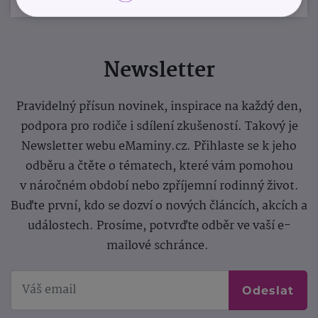
Newsletter
Pravidelný přísun novinek, inspirace na každý den,
podpora pro rodiče i sdílení zkušeností. Takový je
Newsletter webu eMaminy.cz. Přihlaste se k jeho
odběru a čtěte o tématech, které vám pomohou
v náročném období nebo zpříjemní rodinný život.
Buďte první, kdo se dozví o nových článcích, akcích a
událostech. Prosíme, potvrďte odběr ve vaší e-
mailové schránce.
Odeslat