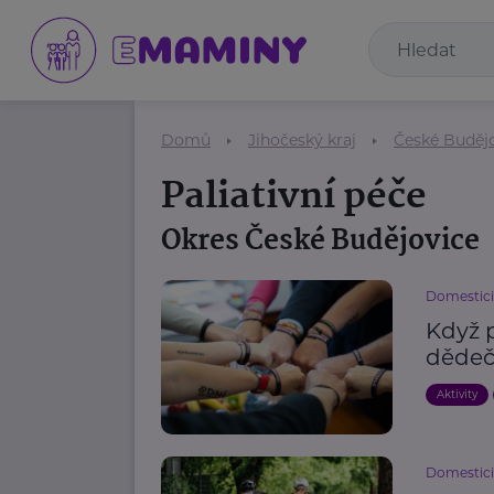
Domů
Jihočeský kraj
České Buděj
Paliativní péče
Okres České Budějovice
Domestici
Když p
dědeč
Aktivity
Domestici