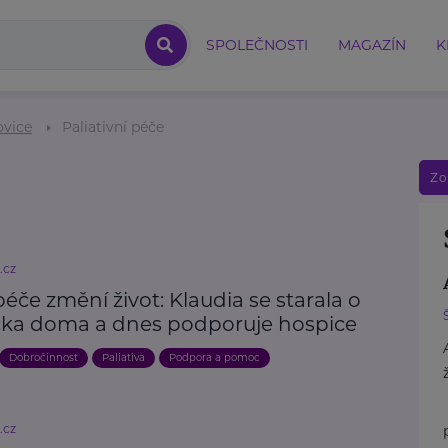
SPOLEČNOSTI
MAGAZÍN
K
ovice
Paliativní péče
Zo
.cz
éče změní život: Klaudia se starala o
ka doma a dnes podporuje hospice
Dobročinnost
Paliativa
Podpora a pomoc
.cz