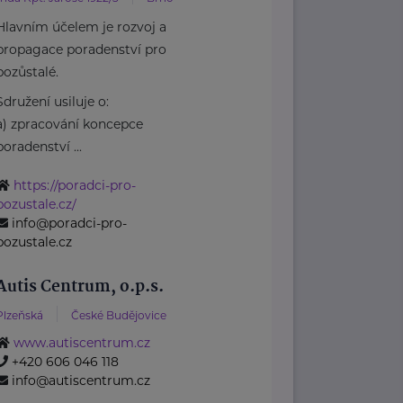
Hlavním účelem je rozvoj a
propagace poradenství pro
pozůstalé.
Sdružení usiluje o:
a) zpracování koncepce
poradenství ...
https://poradci-pro-
pozustale.cz/
info@poradci-pro-
pozustale.cz
Autis Centrum, o.p.s.
Plzeňská
České Budějovice
www.autiscentrum.cz
+420 606 046 118
info@autiscentrum.cz