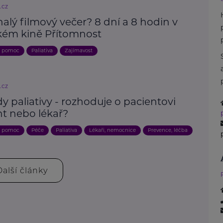
.cz
lý filmový večer? 8 dní a 8 hodin v
kém kině Přítomnost
a pomoc
Paliativa
Zajímavost
.cz
y paliativy - rozhoduje o pacientovi
nt nebo lékař?
a pomoc
Péče
Paliativa
Lékaři, nemocnice
Prevence, léčba
Další články