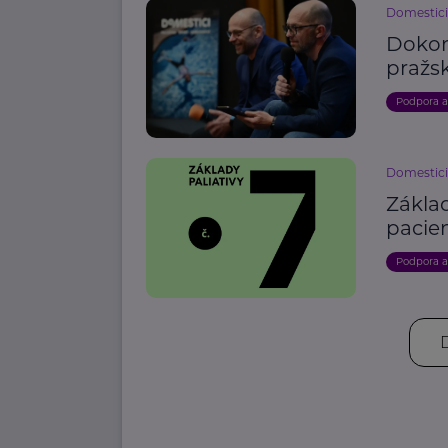
Domestici
Dokona
pražs
Podpora 
Domestici
Základ
pacie
Podpora 