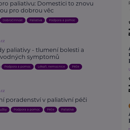
pro paliativu: Domestici to znovu
dou pro dobrou věc
Dobročinnost
Paliativa
Podpora a pomoc
.cz
y paliativy - tlumení bolesti a
ovodných symptomů
Podpora a pomoc
Lékaři, nemocnice
Péče
.cz
ní poradenství v paliativní péči
lužby
Podpora a pomoc
Péče
Paliativa