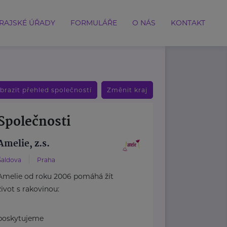
RAJSKÉ ÚŘADY
FORMULÁŘE
O NÁS
KONTAKT
brazit přehled společností
Změnit kraj
Společnosti
Amelie, z.s.
Šaldova
Praha
Amelie od roku 2006 pomáhá žít
život s rakovinou:
poskytujeme