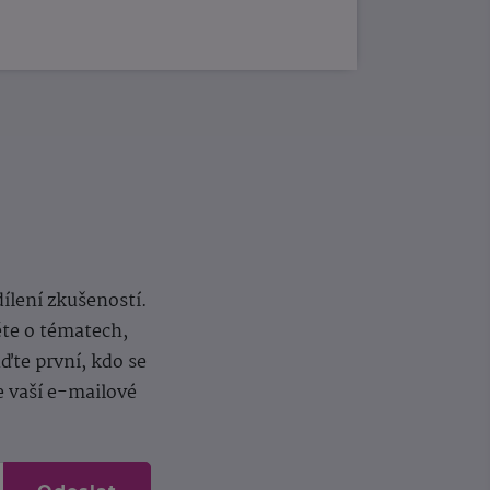
dílení zkušeností.
ěte o tématech,
te první, kdo se
e vaší e-mailové