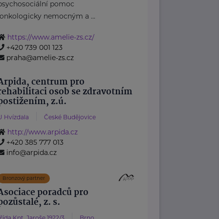
psychosociální pomoc
onkologicky nemocným a ...
https://www.amelie-zs.cz/
+420 739 001 123
praha@amelie-zs.cz
Arpida, centrum pro
rehabilitaci osob se zdravotním
postižením, z.ú.
U Hvízdala
České Budějovice
http://www.arpida.cz
+420 385 777 013
info@arpida.cz
Bronzový partner
Asociace poradců pro
pozůstalé, z. s.
třída Kpt. Jaroše 1922/3
Brno