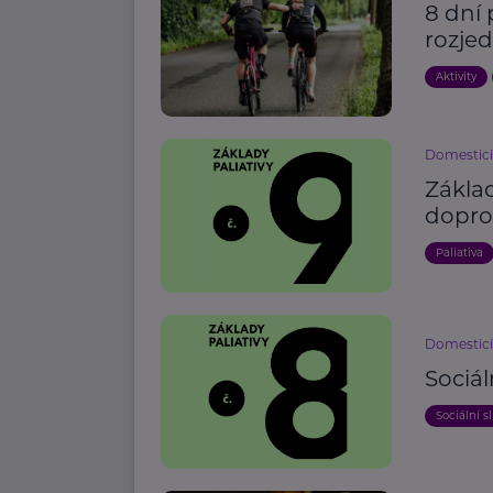
8 dní 
rozje
Aktivity
Domestici
Základ
dopr
Paliativa
Domestici
Sociál
Sociální s