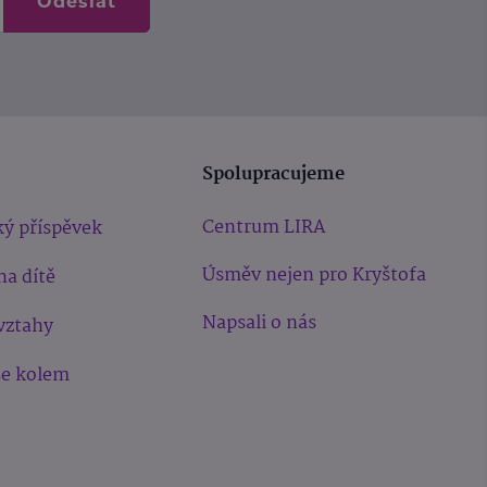
Odeslat
Spolupracujeme
Centrum LIRA
ý příspěvek
Úsměv nejen pro Kryštofa
na dítě
Napsali o nás
vztahy
še kolem