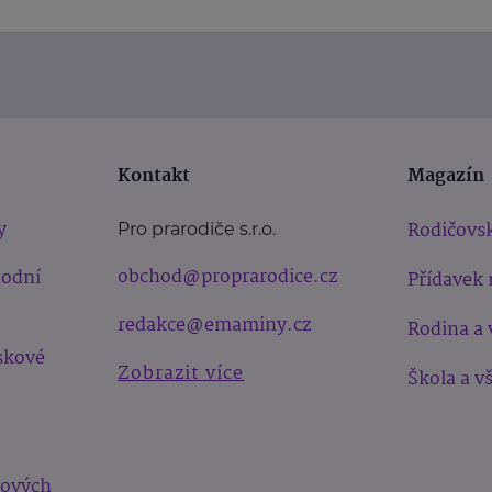
Kontakt
Magazín
y
Rodičovsk
Pro prarodiče s.r.o.
obchod@proprarodice.cz
hodní
Přídavek 
redakce@emaminy.cz
Rodina a 
skové
Zobrazit více
Škola a v
bových