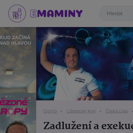
Domů
Liberecký kraj
Česká Lípa
Zadlužení a exeku