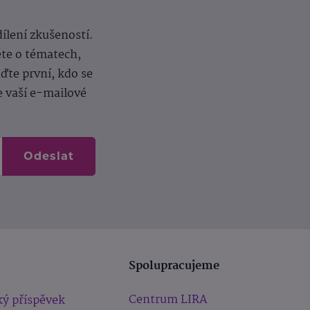
dílení zkušeností.
ěte o tématech,
te první, kdo se
e vaší e-mailové
Odeslat
Spolupracujeme
Centrum LIRA
ý příspěvek