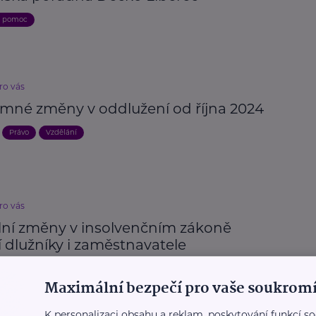
a pomoc
ro vás
mné změny v oddlužení od října 2024
Právo
Vzdělání
ro vás
lní změny v insolvenčním zákoně
í dlužníky i zaměstnavatele
Maximální bezpečí pro vaše soukromí
K personalizaci obsahu a reklam, poskytování funkcí so