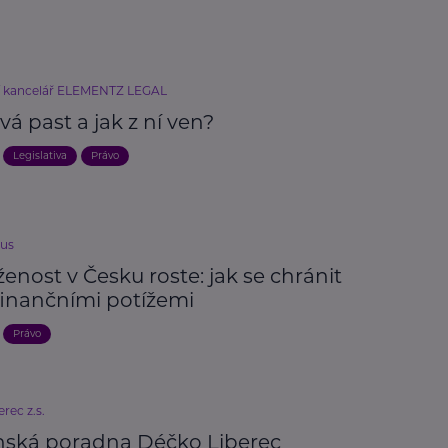
í kancelář ELEMENTZ LEGAL
á past a jak z ní ven?
Legislativa
Právo
ius
enost v Česku roste: jak se chránit
finančními potížemi
Právo
rec z.s.
ská poradna Déčko Liberec