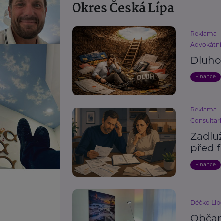
Okres Česká Lípa
Reklama
Advokátn
Dluhov
Finance
Reklama
Consultar
Zadluž
před 
Finance
Déčko Libe
Občan