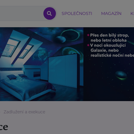
SPOLEČNOSTI
MAGAZÍN
K
Zadlužení a exekuce
ce