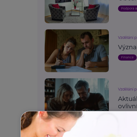
Podpora 
Vzdělání p
Význa
Finance
Vzdělání p
Aktuá
ovlivn