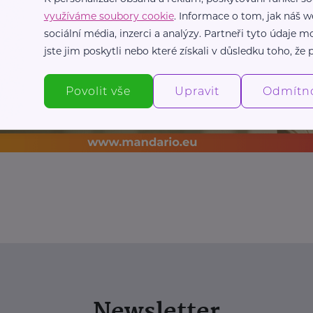
využíváme soubory cookie
. Informace o tom, jak náš w
sociální média, inzerci a analýzy. Partneři tyto údaje
jste jim poskytli nebo které získali v důsledku toho, že p
Povolit vše
Upravit
Odmítn
Newsletter