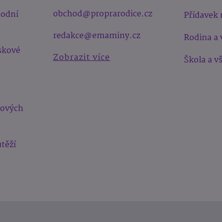
obchod@proprarodice.cz
hodní
Přídavek 
redakce@emaminy.cz
Rodina a 
skové
Zobrazit více
Škola a v
bových
těží