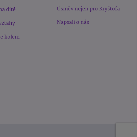
Úsměv nejen pro Kryštofa
na dítě
Napsali o nás
vztahy
še kolem