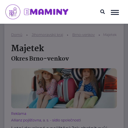
Domů
Jihomoravský kraj
Brno-venkov
Majetek
Majetek
Okres Brno-venkov
Reklama
Allianz pojišťovna, a. s. - sídlo společnosti