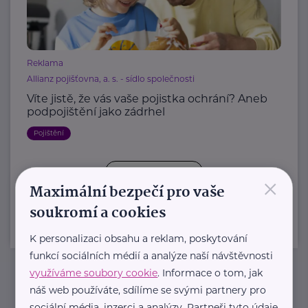
Reklama
Allianz pojišťovna, a. s. - sídlo společnosti
Víte jistě, že vás vaše pojistka ochrání? Aneb
podpojištění jako zádrhel
Pojištění
×
Další články
Maximální bezpečí pro vaše
soukromí a cookies
K personalizaci obsahu a reklam, poskytování
funkcí sociálních médií a analýze naší návštěvnosti
využíváme soubory cookie
. Informace o tom, jak
náš web používáte, sdílíme se svými partnery pro
Newsletter
sociální média, inzerci a analýzy. Partneři tyto údaje