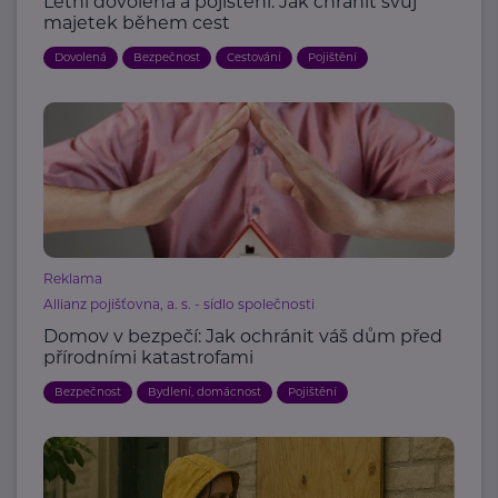
Letní dovolená a pojištění: Jak chránit svůj
majetek během cest
Dovolená
Bezpečnost
Cestování
Pojištění
Reklama
Allianz pojišťovna, a. s. - sídlo společnosti
Domov v bezpečí: Jak ochránit váš dům před
přírodními katastrofami
Bezpečnost
Bydlení, domácnost
Pojištění