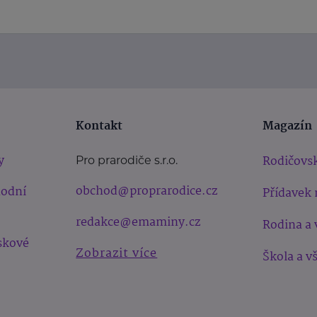
Kontakt
Magazín
y
Rodičovsk
Pro prarodiče s.r.o.
obchod@proprarodice.cz
hodní
Přídavek 
redakce@emaminy.cz
Rodina a 
skové
Zobrazit více
Škola a v