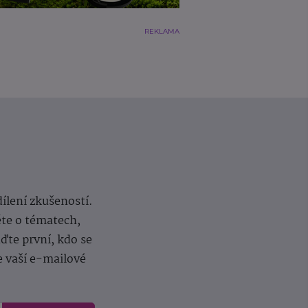
REKLAMA
dílení zkušeností.
ěte o tématech,
te první, kdo se
e vaší e-mailové