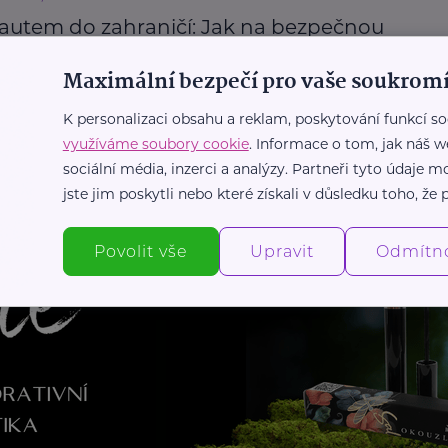
 autem do zahraničí: Jak na bezpečnou
enou bez starostí
Maximální bezpečí pro vaše soukromí
st
Cestování
Dovolená
K personalizaci obsahu a reklam, poskytování funkcí so
využíváme soubory cookie
. Informace o tom, jak náš w
Další články
sociální média, inzerci a analýzy. Partneři tyto údaje
jste jim poskytli nebo které získali v důsledku toho, že p
Povolit vše
Upravit
Odmítn