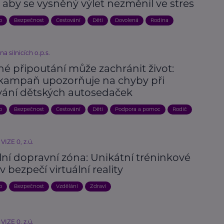
 aby se vysněný výlet nezměnil ve stres
o
Bezpečnost
Cestování
Děti
Dovolená
Rodina
a silnicích o.p.s.
é připoutání může zachránit život:
kampaň upozorňuje na chyby při
vání dětských autosedaček
o
Bezpečnost
Cestování
Děti
Podpora a pomoc
Rodič
VIZE 0, z.ú.
lní dopravní zóna: Unikátní tréninkové
v bezpečí virtuální reality
o
Bezpečnost
Vzdělání
Zdraví
VIZE 0, z.ú.