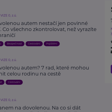
VIZE 0, z.ú.
volenou autem nestačí jen povinné
. Co všechno zkontrolovat, než vyrazíte
raničí
o
Bezpečnost
Cestování
Pojištění
VIZE 0, z.ú.
volenou autem? 7 rad, které mohou
it celou rodinu na cestě
st
Cestování
VIZE 0, z.ú.
anem na dovolenou. Na co si dát