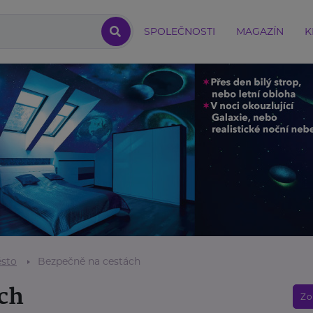
SPOLEČNOSTI
MAGAZÍN
K
sto
Bezpečně na cestách
ch
Zo