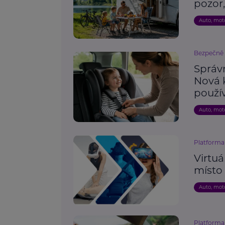
pozor,
Auto, mot
Bezpečně n
Správn
Nová 
použí
Auto, mot
Platforma 
Virtuá
místo 
Auto, mot
Platforma 