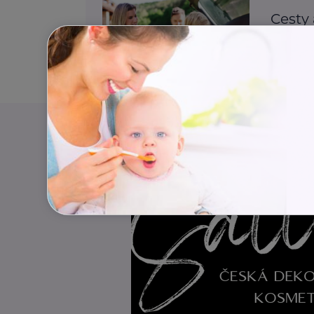
Cesty
dovol
Bezpečno