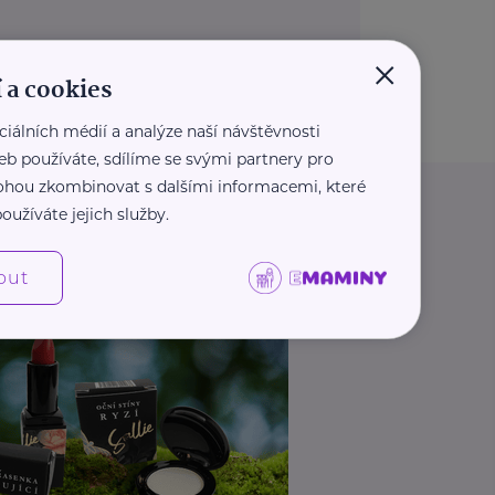
×
 a cookies
ciálních médií a analýze naší návštěvnosti
eb používáte, sdílíme se svými partnery pro
 mohou zkombinovat s dalšími informacemi, které
oužíváte jejich služby.
out