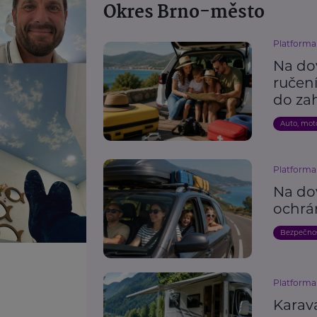
Okres Brno-město
Platforma 
Na do
ručení
do zah
Auto, mot
Platforma 
Na do
ochrán
Bezpečno
Platforma 
Karav