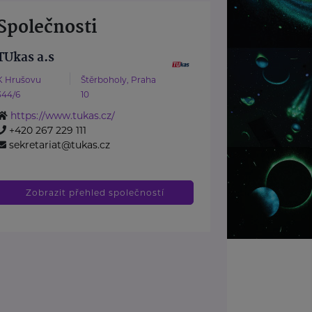
Společnosti
TUkas a.s
K Hrušovu
Štěrboholy, Praha
344/6
10
https://www.tukas.cz/
+420 267 229 111
sekretariat@tukas.cz
Zobrazit přehled společností