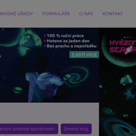
RAJSKÉ ÚŘADY
FORMULÁŘE
O NÁS
KONTAKT
brazit přehled společností
Změnit kraj