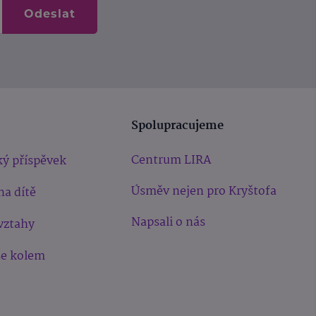
Odeslat
Spolupracujeme
Centrum LIRA
ý příspěvek
Úsměv nejen pro Kryštofa
na dítě
Napsali o nás
vztahy
še kolem