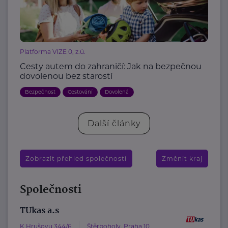
Platforma VIZE 0, z.ú.
Cesty autem do zahraničí: Jak na bezpečnou
dovolenou bez starostí
Bezpečnost
Cestování
Dovolená
Další články
Zobrazit přehled společností
Změnit kraj
Společnosti
TUkas a.s
K Hrušovu 344/6
Štěrboholy, Praha 10