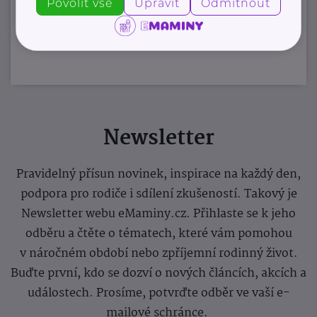
Povolit vše
Upravit
Odmítnout
Newsletter
Pravidelný přísun novinek, inspirace na každý den,
podpora pro rodiče i sdílení zkušeností. Takový je
Newsletter webu eMaminy.cz. Přihlaste se k jeho
odběru a čtěte o tématech, které vám pomohou
v náročném období nebo zpříjemní rodinný život.
Buďte první, kdo se dozví o nových článcích, akcích a
událostech. Prosíme, potvrďte odběr ve vaší e-
mailové schránce.