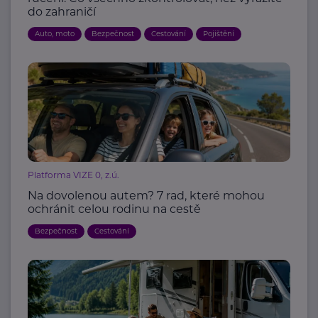
do zahraničí
Auto, moto
Bezpečnost
Cestování
Pojištění
Platforma VIZE 0, z.ú.
Na dovolenou autem? 7 rad, které mohou
ochránit celou rodinu na cestě
Bezpečnost
Cestování