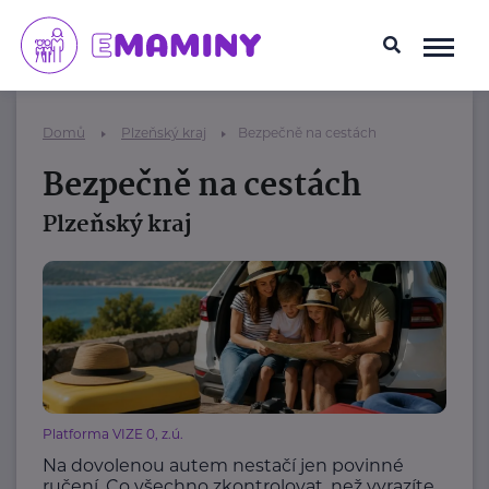
Domů
Plzeňský kraj
Bezpečně na cestách
Bezpečně na cestách
Plzeňský kraj
Platforma VIZE 0, z.ú.
Na dovolenou autem nestačí jen povinné
ručení. Co všechno zkontrolovat, než vyrazíte