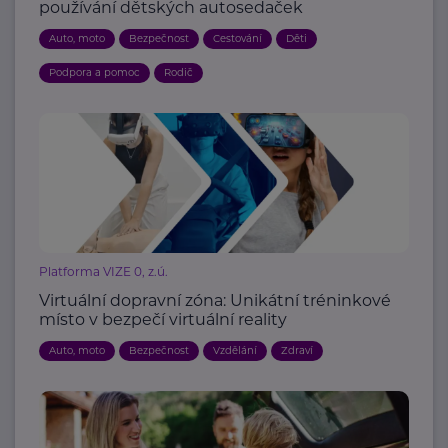
používání dětských autosedaček
Auto, moto
Bezpečnost
Cestování
Děti
Podpora a pomoc
Rodič
Platforma VIZE 0, z.ú.
Virtuální dopravní zóna: Unikátní tréninkové
místo v bezpečí virtuální reality
Auto, moto
Bezpečnost
Vzdělání
Zdraví