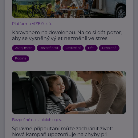
Platforma VIZE 0, z.ú.
Karavanem na dovolenou. Na co si dát pozor,
aby se vysněný výlet nezměnil ve stres
Auto, moto
Bezpečnost
Cestování
Děti
Dovolená
Rodina
Bezpečně na silnicích o.p.s.
Správné připoutání může zachránit život:
Nová kampaň upozorňuje na chyby při