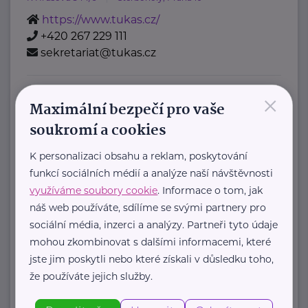
https://www.tukas.cz/
+420 267 229 111
sekretariat@tukas.cz
×
Maximální bezpečí pro vaše
Zobrazit přehled společností
soukromí a cookies
K personalizaci obsahu a reklam, poskytování
funkcí sociálních médií a analýze naší návštěvnosti
využíváme soubory cookie
. Informace o tom, jak
náš web používáte, sdílíme se svými partnery pro
sociální média, inzerci a analýzy. Partneři tyto údaje
mohou zkombinovat s dalšími informacemi, které
jste jim poskytli nebo které získali v důsledku toho,
že používáte jejich služby.