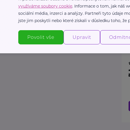
využíváme soubory cookie
. Informace o tom, jak náš w
sociální média, inzerci a analýzy. Partneři tyto údaje
jste jim poskytli nebo které získali v důsledku toho, že p
Povolit vše
Upravit
Odmítn