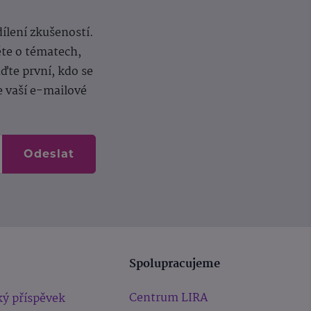
dílení zkušeností.
ěte o tématech,
te první, kdo se
e vaší e-mailové
Odeslat
Spolupracujeme
Centrum LIRA
ý příspěvek