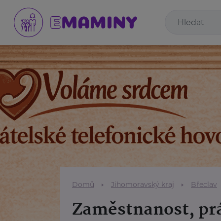
Domů
Jihomoravský kraj
Břeclav
Zaměstnanost, prá