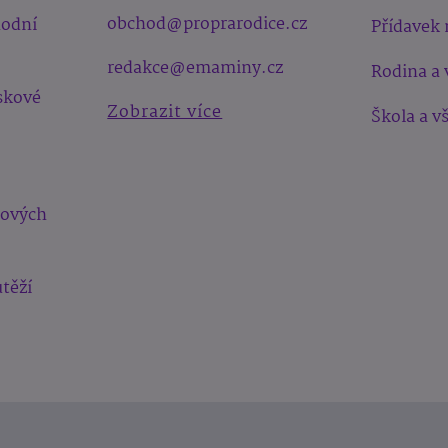
obchod@proprarodice.cz
hodní
Přídavek 
redakce@emaminy.cz
Rodina a 
skové
Zobrazit více
Škola a v
bových
těží