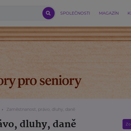
SPOLEČNOSTI
MAGAZÍN
K
Zaměstnanost, právo, dluhy, daně
vo, dluhy, daně
Zo