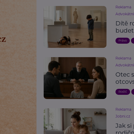
Reklama
Advokátn
Dítě r
budet
Právo
Reklama
Advokátn
Otec s
otcov
Rodič
Reklama
Jobni.cz
Jak si
rodič