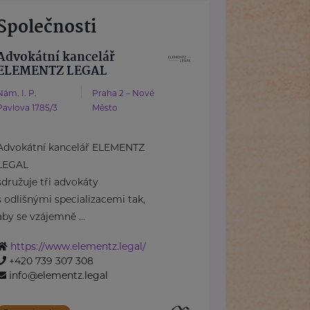
Společnosti
Advokátní kancelář
ELEMENTZ LEGAL
Nám. I. P.
Praha 2 – Nové
Pavlova 1785/3
Město
Advokátní kancelář ELEMENTZ
LEGAL
sdružuje tři advokáty
s odlišnými specializacemi tak,
aby se vzájemně ...
https://www.elementz.legal/
+420 739 307 308
info@elementz.legal