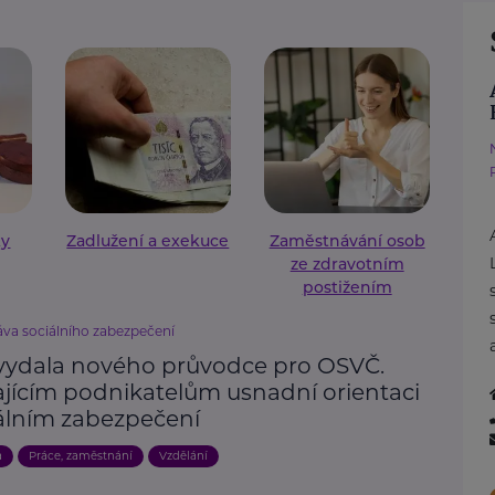
ky
Zadlužení a exekuce
Zaměstnávání osob
ze zdravotním
postižením
áva sociálního zabezpečení
vydala nového průvodce pro OSVČ.
ajícím podnikatelům usnadní orientaci
iálním zabezpečení
a
Práce, zaměstnání
Vzdělání