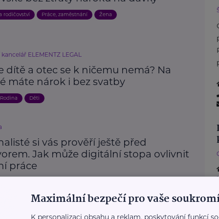
a rodičovství
Práce, zaměstnání
Žena
í kancelář ELEMENTZ LEGAL
e dítě a otec se k ničemu nemá? Na
é máte nárok i bez svatby
Rodina
Děti
a
alisté si vás prověří ještě před
rem. Jak může digitální stopa ovlivnit
ní práce
zvoj
Práce, zaměstnání
Technologie
Maximální bezpečí pro vaše soukromí
K personalizaci obsahu a reklam, poskytování funkcí so
Další články