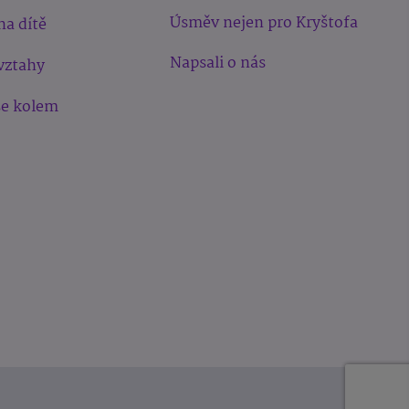
Úsměv nejen pro Kryštofa
na dítě
Napsali o nás
vztahy
še kolem