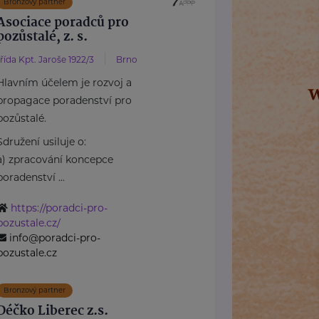
Bronzový partner
Asociace poradců pro
pozůstalé, z. s.
třída Kpt. Jaroše 1922/3
Brno
Hlavním účelem je rozvoj a
propagace poradenství pro
pozůstalé.
Sdružení usiluje o:
a) zpracování koncepce
poradenství ...
https://poradci-pro-
pozustale.cz/
info@poradci-pro-
pozustale.cz
Bronzový partner
Déčko Liberec z.s.