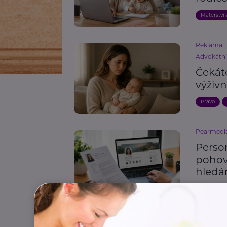
Mateřství 
Reklama
Advokátn
Čekát
výživn
Právo
Pearmedi
Person
pohovo
hledá
Osobní ro