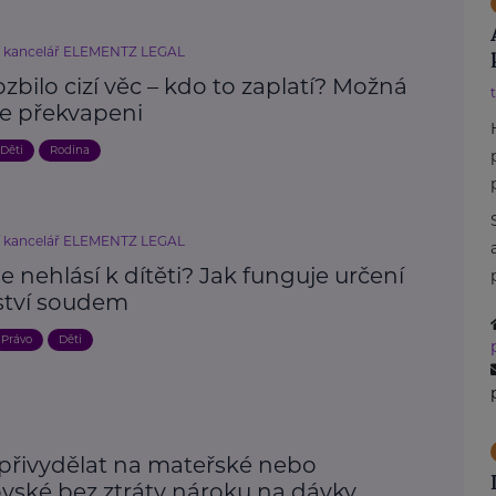
í kancelář ELEMENTZ LEGAL
ozbilo cizí věc – kdo to zaplatí? Možná
e překvapeni
Děti
Rodina
í kancelář ELEMENTZ LEGAL
e nehlásí k dítěti? Jak funguje určení
ství soudem
Právo
Děti
 přivydělat na mateřské nebo
ovské bez ztráty nároku na dávky