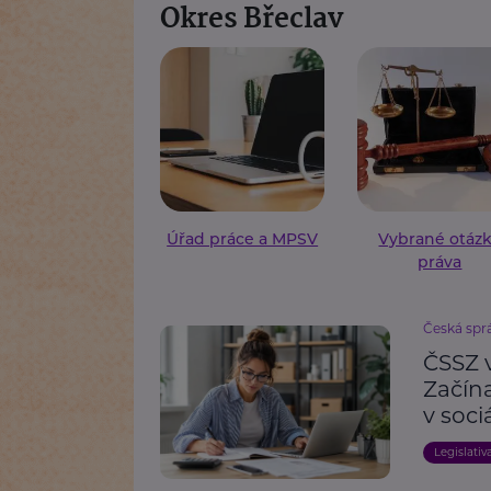
Okres Břeclav
Úřad práce a MPSV
Vybrané otáz
práva
Česká spr
ČSSZ 
Začín
v soc
Legislativ