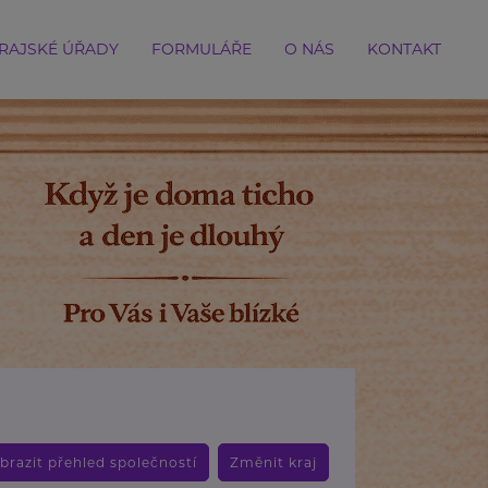
RAJSKÉ ÚŘADY
FORMULÁŘE
O NÁS
KONTAKT
brazit přehled společností
Změnit kraj