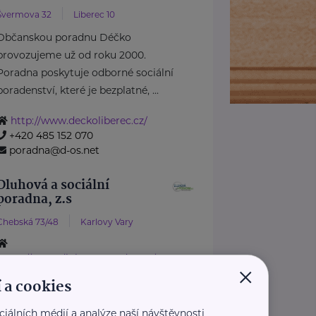
Švermova 32
Liberec 10
Občanskou poradnu Déčko
provozujeme už od roku 2000.
Poradna poskytuje odborné sociální
poradenství, které je bezplatné, ...
http://www.deckoliberec.cz/
+420 485 152 070
poradna@d-os.net
Dluhová a sociální
poradna, z.s
Chebská 73/48
Karlovy Vary
https://www.dluhovaporadna.cz/
×
+420 800 214 214
 a cookies
info@dluhovaporadna.cz
ciálních médií a analýze naší návštěvnosti