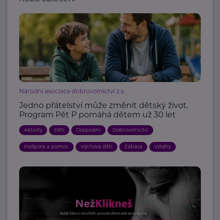
Národní asociace dobrovolnictví z.s.
Jedno přátelství může změnit dětský život.
Program Pět P pomáhá dětem už 30 let
Aktivity
Děti
Dospívání
Dobrovolnictví
Podpora a pomoc
Výchova dětí
Zábava
Vztahy