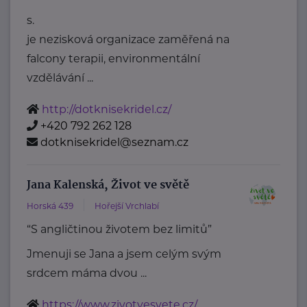
s.
je nezisková organizace zaměřená na
falcony terapii, environmentální
vzdělávání ...
http://dotknisekridel.cz/
+420 792 262 128
dotknisekridel@seznam.cz
Jana Kalenská, Život ve světě
Horská 439
Hořejší Vrchlabí
“S angličtinou životem bez limitů”
Jmenuji se Jana a jsem celým svým
srdcem máma dvou ...
https://www.zivotvesvete.cz/