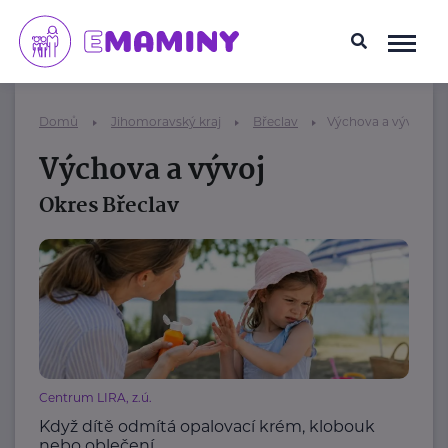
Domů
Jihomoravský kraj
Břeclav
Výchova a vývoj
Výchova a vývoj
Okres Břeclav
Centrum LIRA, z.ú.
Když dítě odmítá opalovací krém, klobouk
nebo oblečení