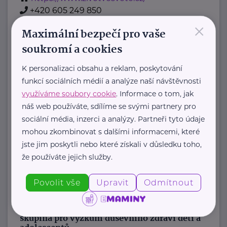
+420 605 249 850
×
jana@zivotvesvete.cz
Maximální bezpečí pro vaše
soukromí a cookies
Nadační fond Spolu s odvahou
K personalizaci obsahu a reklam, poskytování
Žižkova 403
Mladá Boleslav
funkcí sociálních médií a analýze naší návštěvnosti
Nadační fond Spolu s odvahou
využíváme soubory cookie
. Informace o tom, jak
je nezisková organizace, jejímž
náš web používáte, sdílíme se svými partnery pro
posláním je podporovat duševní
sociální média, inzerci a analýzy. Partneři tyto údaje
zdraví dětí ...
mohou zkombinovat s dalšími informacemi, které
jste jim poskytli nebo které získali v důsledku toho,
https://spolusodvahou.org/cz/
že používáte jejich služby.
+420 725 565 273
info@spolusodvahou.cz
Povolit vše
Upravit
Odmítnout
Národní ústav duševního zdraví, Pracovní
skupina pro výzkum duševního zdraví dětí a