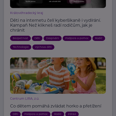
Královéhradecký kraj
Děti na internetu čelí kyberšikaně i vydírání.
Kampaň Než klikneš radí rodičům, jak je
chránit
Bezpečnost
Děti
Dospívání
Podpora a pomoc
Rodič
Technologie
Výchova dětí
Centrum LIRA, z.ú.
Co dětem pomáhá zvládat horko a přetížení
Děti
Podpora a pomoc
Rodič
Zdraví