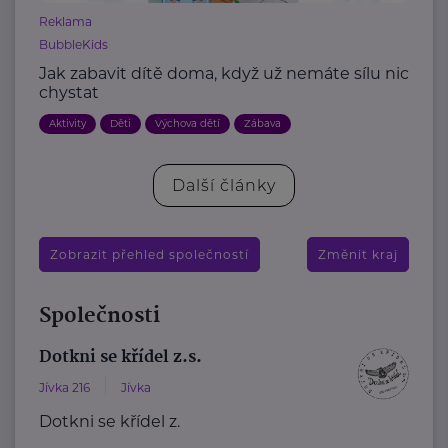
Reklama
BubbleKids
Jak zabavit dítě doma, když už nemáte sílu nic
chystat
Aktivity
Děti
Výchova dětí
Zábava
Další články
Zobrazit přehled společností
Změnit kraj
Společnosti
Dotkni se křídel z.s.
Jívka 216
Jívka
Dotkni se křídel z.