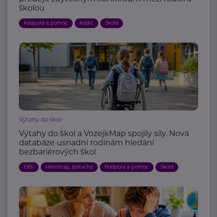
školou
Podpora a pomoc
Rodič
Škola
Výtahy do škol
Výtahy do škol a VozejkMap spojily síly. Nová
databáze usnadní rodinám hledání
bezbariérových škol
Děti
Handicap, porucha
Podpora a pomoc
Škola