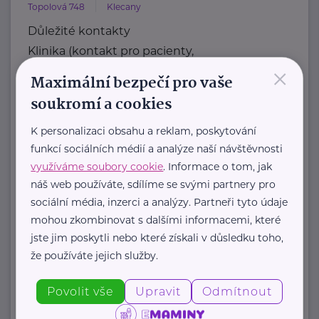
Topolová 748
Klecany
Důležité kontakty
Klinika (kontakt pro pacienty,
×
objednávání)
Maximální bezpečí pro vaše
Telefon
soukromí a cookies
+420 283 088 244
E-mail
K personalizaci obsahu a reklam, poskytování
funkcí sociálních médií a analýze naší návštěvnosti
ambulance@nudz.cz
využíváme soubory cookie
. Informace o tom, jak
Zdravotní dokumentace
náš web používáte, sdílíme se svými partnery pro
Telefon
sociální média, inzerci a analýzy. Partneři tyto údaje
+420 283 088 111
mohou zkombinovat s dalšími informacemi, které
E-mail
jste jim poskytli nebo které získali v důsledku toho,
datová schránka: uehpcbb
že používáte jejich služby.
Recepce
Telefon
Povolit vše
Upravit
Odmítnout
+420 ...