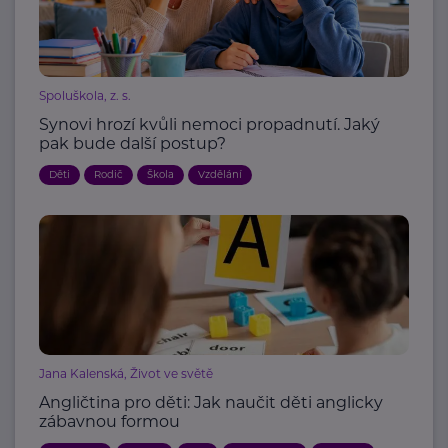
Spoluškola, z. s.
Synovi hrozí kvůli nemoci propadnutí. Jaký
pak bude další postup?
Děti
Rodič
Škola
Vzdělání
Jana Kalenská, Život ve světě
Angličtina pro děti: Jak naučit děti anglicky
zábavnou formou