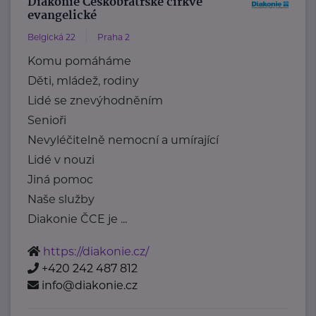
Diakonie Českobratrské církve
evangelické
Belgická 22
Praha 2
Komu pomáháme
Děti, mládež, rodiny
Lidé se znevýhodněním
Senioři
Nevyléčitelně nemocní a umírající
Lidé v nouzi
Jiná pomoc
Naše služby
Diakonie ČCE je ...
https://diakonie.cz/
+420 242 487 812
info@diakonie.cz