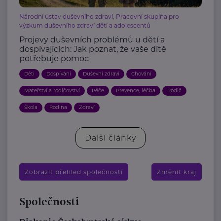
Národní ústav duševního zdraví, Pracovní skupina pro
výzkum duševního zdraví dětí a adolescentů
Projevy duševních problémů u dětí a
dospívajících: Jak poznat, že vaše dítě
potřebuje pomoc
Děti
Dospívání
Duševní zdraví
Chování
Mateřství a rodičovství
Péče
Prevence, léčba
Rodič
Škola
Rodina
Zdraví
Další články
Zobrazit přehled společností
Změnit kraj
Společnosti