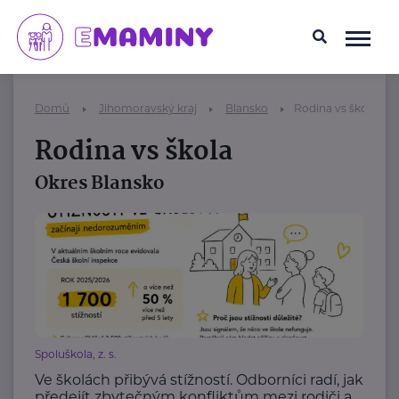
Domů
Jihomoravský kraj
Blansko
Rodina vs škola
Rodina vs škola
Okres Blansko
Spoluškola, z. s.
Ve školách přibývá stížností. Odborníci radí, jak
předejít zbytečným konfliktům mezi rodiči a