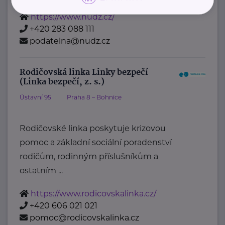
https://www.nudz.cz/
+420 283 088 111
podatelna@nudz.cz
Rodičovská linka Linky bezpečí
(Linka bezpečí, z. s.)
Ústavní 95
Praha 8 – Bohnice
Rodičovské linka poskytuje krizovou
pomoc a základní sociální poradenství
rodičům, rodinným příslušníkům a
ostatním ...
https://www.rodicovskalinka.cz/
+420 606 021 021
pomoc@rodicovskalinka.cz