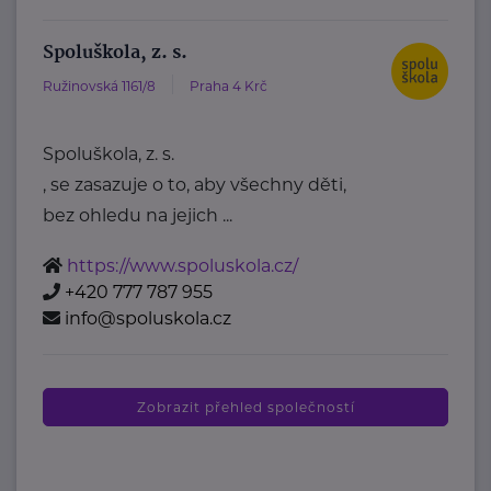
Spoluškola, z. s.
Ružinovská 1161/8
Praha 4 Krč
Spoluškola, z. s.
, se zasazuje o to, aby všechny děti,
bez ohledu na jejich ...
https://www.spoluskola.cz/
+420 777 787 955
info@spoluskola.cz
Zobrazit přehled společností