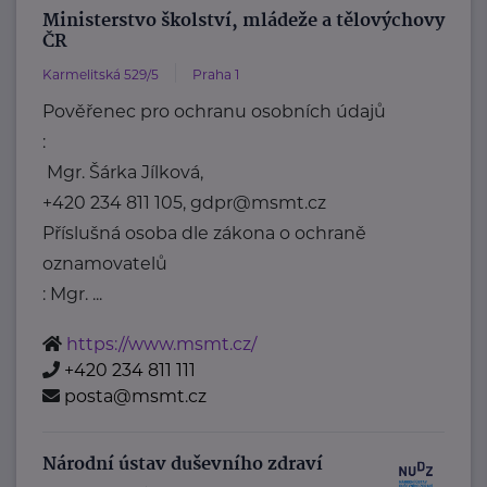
Ministerstvo školství, mládeže a tělovýchovy
ČR
Karmelitská 529/5
Praha 1
Pověřenec pro ochranu osobních údajů
:
Mgr. Šárka Jílková,
+420 234 811 105, gdpr@msmt.cz
Příslušná osoba dle zákona o ochraně
oznamovatelů
: Mgr. ...
https://www.msmt.cz/
+420 234 811 111
posta@msmt.cz
Národní ústav duševního zdraví