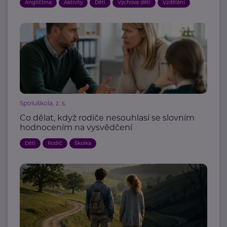
Angličtina
Aktivity
Děti
Výchova dětí
Vzdělání
Spoluškola, z. s.
Co dělat, když rodiče nesouhlasí se slovním
hodnocením na vysvědčení
Děti
Rodič
Školka