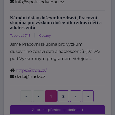
info@spolusodvahou.cz
Národní ústav duševního zdraví, Pracovní
skupina pro výzkum duševního zdraví dětí a
adolescentů
Topolová 748
Klecany
Jsme Pracovní skupina pro výzkum
duševního zdraví dětí a adolescentů (DZDA)
pod Výzkumným programem Veřejné ...
https://dzda.cz/
dzda@nudz.cz
2
›
»
«
‹
1
Zobrazit přehled společností