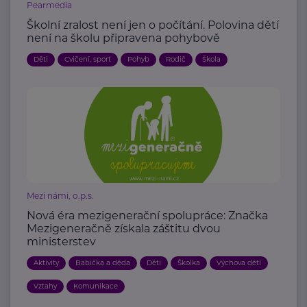
Pearmedia
Školní zralost není jen o počítání. Polovina dětí
není na školu připravena pohybově
Děti
Cvičení, sport
Pohyb
Rodič
Škola
Mezi námi, o.p.s.
Nová éra mezigenerační spolupráce: Značka
Mezigeneračně získala záštitu dvou
ministerstev
Aktivity
Babička a děda
Děti
Školka
Výchova dětí
Vztahy
Komunikace