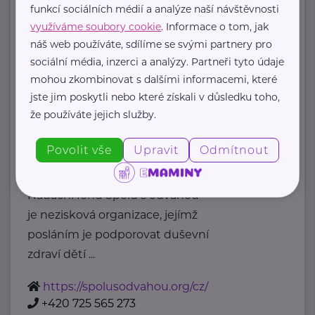
Příslušná osoba dle zákona o ochraně
funkcí sociálních médií a analýze naší návštěvnosti
oznamovatelů
využíváme soubory cookie
. Informace o tom, jak
: Mgr. ...
náš web používáte, sdílíme se svými partnery pro
sociální média, inzerci a analýzy. Partneři tyto údaje
https://www.msmt.cz/
mohou zkombinovat s dalšími informacemi, které
+420 234 811 111
jste jim poskytli nebo které získali v důsledku toho,
posta@msmt.cz
že používáte jejich služby.
Nadační fond Spolu s odvahou
Povolit vše
Upravit
Odmítnout
Žižkova 403
Mladá Boleslav
Nadační fond Spolu s odvahou
je nezisková organizace, jejímž
posláním je podporovat duševní
zdraví dětí ...
https://spolusodvahou.org/cz/
+420 725 565 273