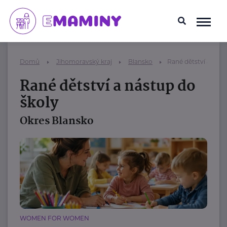
Domů
Jihomoravský kraj
Blansko
Rané dětství a nást
Rané dětství a nástup do
školy
Okres Blansko
WOMEN FOR WOMEN