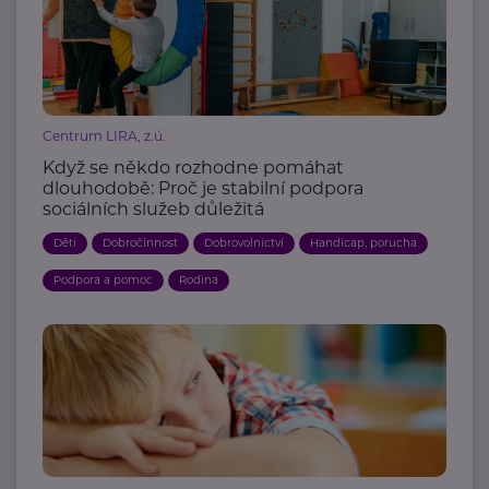
Centrum LIRA, z.ú.
Když se někdo rozhodne pomáhat
dlouhodobě: Proč je stabilní podpora
sociálních služeb důležitá
Děti
Dobročinnost
Dobrovolnictví
Handicap, porucha
Podpora a pomoc
Rodina