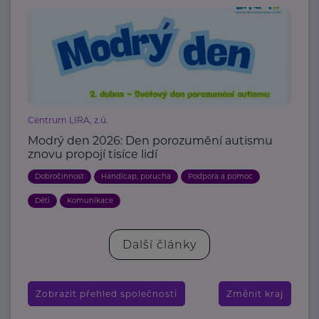
Centrum LIRA, z.ú.
Modrý den 2026: Den porozumění autismu
znovu propojí tisíce lidí
Dobročinnost
Handicap, porucha
Podpora a pomoc
Děti
Komunikace
Další články
Zobrazit přehled společností
Změnit kraj