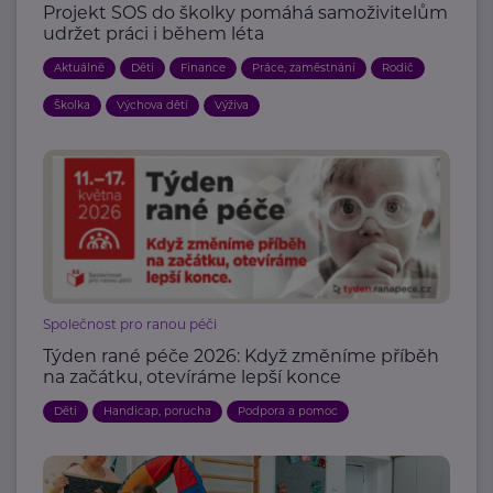
Projekt SOS do školky pomáhá samoživitelům
udržet práci i během léta
Aktuálně
Děti
Finance
Práce, zaměstnání
Rodič
Školka
Výchova dětí
Výživa
Společnost pro ranou péči
Týden rané péče 2026: Když změníme příběh
na začátku, otevíráme lepší konce
Děti
Handicap, porucha
Podpora a pomoc