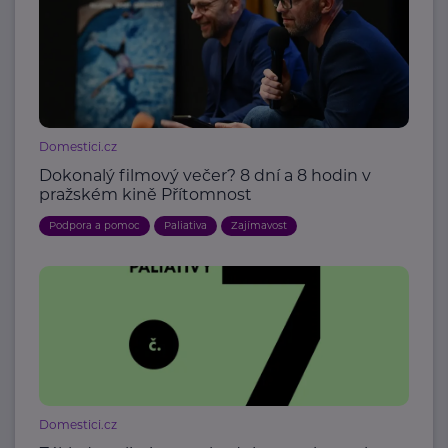
Domestici.cz
Dokonalý filmový večer? 8 dní a 8 hodin v
pražském kině Přítomnost
Podpora a pomoc
Paliativa
Zajímavost
Domestici.cz