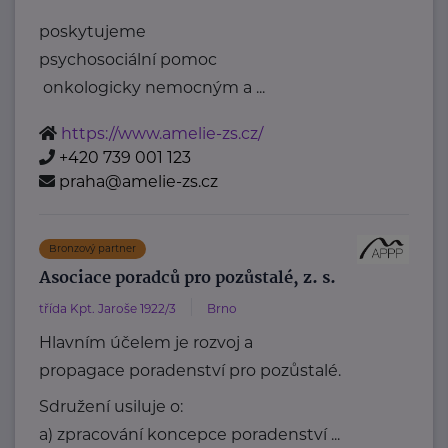
poskytujeme
psychosociální pomoc
onkologicky nemocným a ...
https://www.amelie-zs.cz/
+420 739 001 123
praha@amelie-zs.cz
Bronzový partner
Asociace poradců pro pozůstalé, z. s.
třída Kpt. Jaroše 1922/3
Brno
Hlavním účelem je rozvoj a
propagace poradenství pro pozůstalé.
Sdružení usiluje o:
a) zpracování koncepce poradenství ...