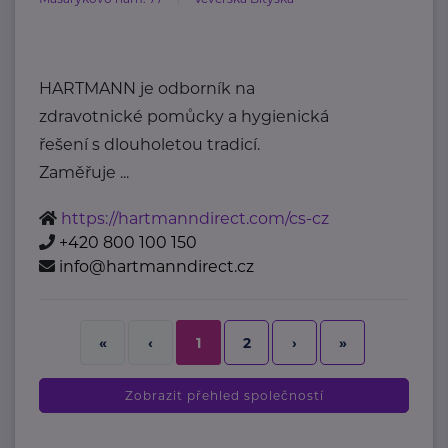
HARTMANN je odborník na
zdravotnické pomůcky a hygienická
řešení s dlouholetou tradicí.
Zaměřuje ...
https://hartmanndirect.com/cs-cz
+420 800 100 150
info@hartmanndirect.cz
2
›
»
«
‹
1
Zobrazit přehled společností