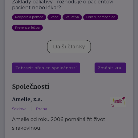
Základy paliativy - rozhoduje o pacientovi
pacient nebo lékař?
Podpora a pomoc
Péče
Paliativa
Lékaři, nemocnice
Prevence, léčba
Další články
Zobrazit přehled společností
Změnit kraj
Společnosti
Amelie, z.s.
Šaldova
Praha
Amelie od roku 2006 pomáhá žít život
s rakovinou: