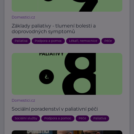
Domestici.cz
Základy paliativy - tlumení bolesti a
doprovodných symptomů
Paliativa
Podpora a pomoc
Lékaři, nemocnice
Péče
Domestici.cz
Sociální poradenství v paliativní péči
Sociální služby
Podpora a pomoc
Péče
Paliativa