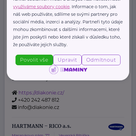
Belgická 22
Praha 2
využíváme soubory cookie
. Informace o tom, jak
Komu pomáháme
náš web používáte, sdílíme se svými partnery pro
Děti, mládež, rodiny
sociální média, inzerci a analýzy. Partneři tyto údaje
Lidé se znevýhodněním
mohou zkombinovat s dalšími informacemi, které
Senioři
jste jim poskytli nebo které získali v důsledku toho,
že používáte jejich služby.
Nevyléčitelně nemocní a umírající
Lidé v nouzi
Povolit vše
Upravit
Odmítnout
Jiná pomoc
Naše služby
Diakonie ČCE je ...
https://diakonie.cz/
+420 242 487 812
info@diakonie.cz
HARTMANN – RICO a.s.
Masarykovo nám. 77
Veverská Bítýška