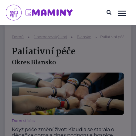
Domů
Jihomoravský kraj
Blansko
Paliativní péče
Paliativní péče
Okres Blansko
Domestici.cz
Když péče změní život: Klaudia se starala o
dědečka doma a dnes podporuje hospice