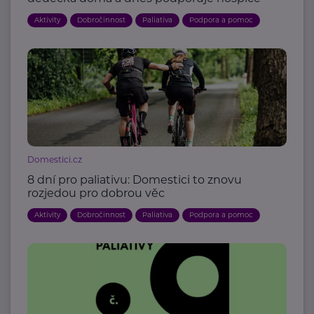
Aktivity
Dobročinnost
Paliativa
Podpora a pomoc
Domestici.cz
8 dní pro paliativu: Domestici to znovu
rozjedou pro dobrou věc
Aktivity
Dobročinnost
Paliativa
Podpora a pomoc