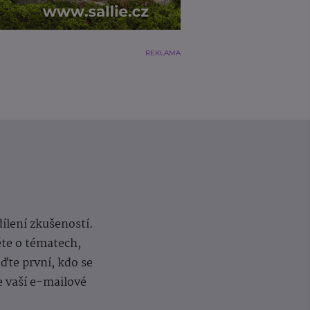
REKLAMA
dílení zkušeností.
ěte o tématech,
te první, kdo se
e vaší e-mailové