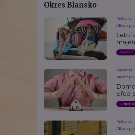
Okres Blansko
Reklama
Allianz poj
Letní 
majet
Dovolená
Reklama
Allianz poj
Domov
před 
Bezpečno
Reklama
Allianz poj