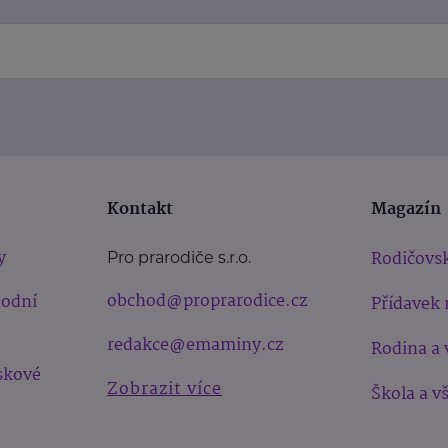
Kontakt
Magazín
y
Rodičovsk
Pro prarodiče s.r.o.
obchod@proprarodice.cz
hodní
Přídavek 
redakce@emaminy.cz
Rodina a 
skové
Zobrazit více
Škola a v