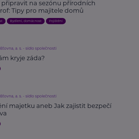
 připravit na sezónu přírodních
rof: Tipy pro majitele domů
st
Bydlení, domácnost
Pojištění
išťovna, a. s. - sídlo společnosti
ám kryje záda?
išťovna, a. s. - sídlo společnosti
ění majetku aneb Jak zajistit bezpečí
va