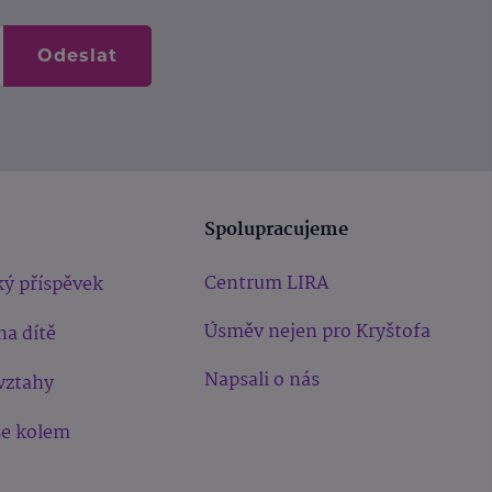
Odeslat
Spolupracujeme
Centrum LIRA
ý příspěvek
Úsměv nejen pro Kryštofa
na dítě
Napsali o nás
vztahy
še kolem