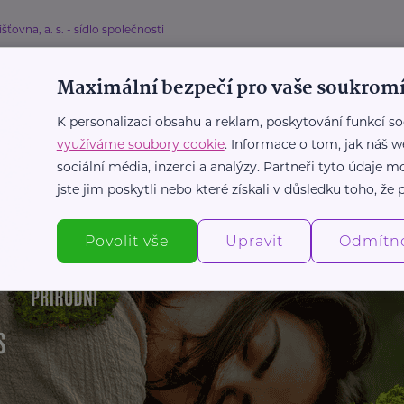
išťovna, a. s. - sídlo společnosti
istě, že vás vaše pojistka ochrání? Aneb
ištění jako zádrhel
Maximální bezpečí pro vaše soukromí
K personalizaci obsahu a reklam, poskytování funkcí so
využíváme soubory cookie
. Informace o tom, jak náš w
sociální média, inzerci a analýzy. Partneři tyto údaje
Další články
jste jim poskytli nebo které získali v důsledku toho, že p
Povolit vše
Upravit
Odmítn