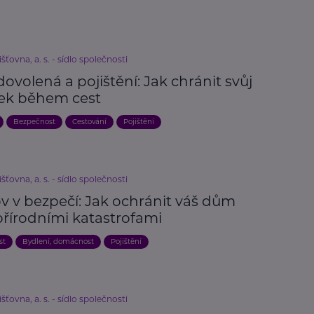
išťovna, a. s. - sídlo společnosti
dovolená a pojištění: Jak chránit svůj
ek během cest
Bezpečnost
Cestování
Pojištění
išťovna, a. s. - sídlo společnosti
 v bezpečí: Jak ochránit váš dům
přírodními katastrofami
st
Bydlení, domácnost
Pojištění
išťovna, a. s. - sídlo společnosti