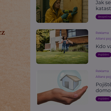
Jak se
katast
Bezpečno
Reklama
Allianz poj
Kdo v
Pojištění
Reklama
Allianz poj
Pojišt
domo
Pojištění