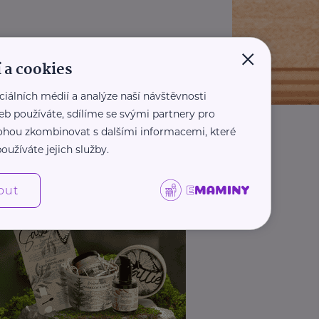
×
 a cookies
ciálních médií a analýze naší návštěvnosti
eb používáte, sdílíme se svými partnery pro
 mohou zkombinovat s dalšími informacemi, které
oužíváte jejich služby.
out