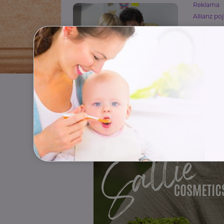
Reklama
Allianz poj
Víte j
podpoj
Pojištění