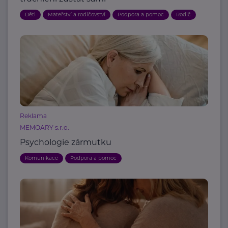
Děti
Mateřství a rodičovství
Podpora a pomoc
Rodič
Reklama
MEMOARY s.r.o.
Psychologie zármutku
Komunikace
Podpora a pomoc