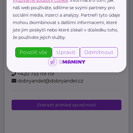
využíváme soubory cookie
. Informace o tom, jak
náš web používáte, sdílíme se svými partnery pro
sociální média, inzerci a analýzy. Partneři tyto údaje
Nadace Dobrý anděl
mohou zkombinovat s dalšími informacemi, které
Holečkova 3331/37
Praha 5
jste jim poskytli nebo které získali v důsledku toho,
Nadace Dobrý anděl pomáhá
že používáte jejich služby.
rodinám s dětmi, ve kterých se dítě,
Povolit vše
Upravit
Odmítnout
maminka nebo tatínek potýkají ...
https://www.dobryandel.cz/
+420 733 119 119
dobryandel@dobryandel.cz
Zobrazit přehled společností