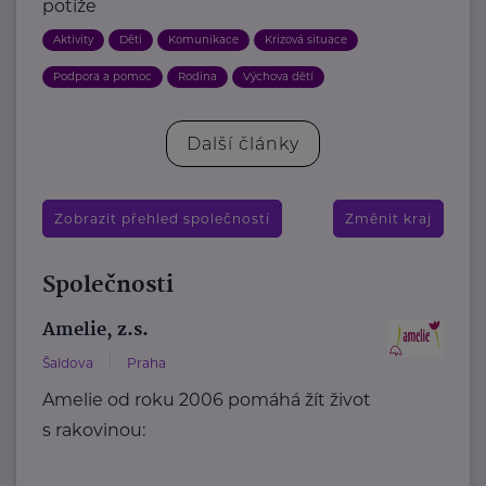
potíže
Aktivity
Děti
Komunikace
Krizová situace
Podpora a pomoc
Rodina
Výchova dětí
Další články
Zobrazit přehled společností
Změnit kraj
Společnosti
Amelie, z.s.
Šaldova
Praha
Amelie od roku 2006 pomáhá žít život
s rakovinou: