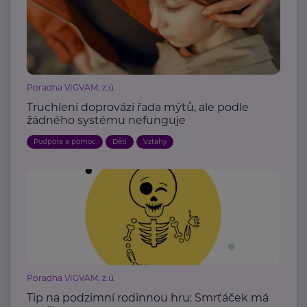
Poradna VIGVAM, z.ú.
Truchlení doprovází řada mýtů, ale podle
žádného systému nefunguje
Podpora a pomoc
Děti
Vztahy
Poradna VIGVAM, z.ú.
Tip na podzimní rodinnou hru: Smrťáček má