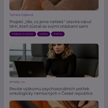
Tamara Hájková
Projekt „Vše, co jsme neřekli.“ otevírá náruč
těm, kteří zůstali se svými otázkami sami
Podpora a pomoc
Vztahy
Rodina
Amelie, z.s.
Revize výzkumu psychosociálních potřeb
onkologicky nemocných v České republice