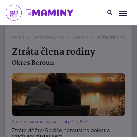
Domů
Středočeský kraj
Beroun
Ztráta člena rodiny
Ztráta člena rodiny
Okres Beroun
Centrum pro rodinu a sociální péči v Brně
Ztráta dítěte: Rodiče nemusí na bolest a
truchlení zůstat sami