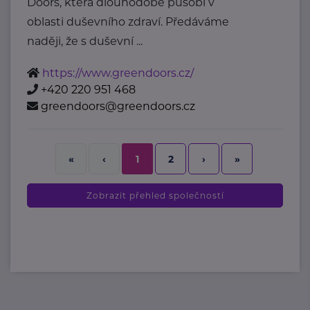
Doors, která dlouhodobě působí v
oblasti duševního zdraví. Předáváme
naději, že s duševní ...
https://www.greendoors.cz/
+420 220 951 468
greendoors@greendoors.cz
2
›
»
«
‹
1
Zobrazit přehled společností