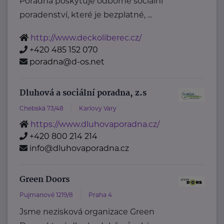
Poradna poskytuje odborné sociální
poradenství, které je bezplatné, ...
http://www.deckoliberec.cz/
+420 485 152 070
poradna@d-os.net
Dluhová a sociální poradna, z.s
Chebská 73/48
Karlovy Vary
https://www.dluhovaporadna.cz/
+420 800 214 214
info@dluhovaporadna.cz
Green Doors
Pujmanové 1219/8
Praha 4
Jsme nezisková organizace Green