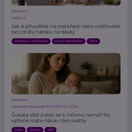
Reklama
Jobni.cz
Jak si přivydělat na mateřské nebo rodičovské
bez ztráty nároku na dávky
Mateřství a rodičovství
Práce, zaměstnání
Žena
Reklama
Advokátní kancelář ELEMENTZ LEGAL
Čekáte dítě a otec se k ničemu nemá? Na
výživné máte nárok i bez svatby
Právo
Rodina
Děti