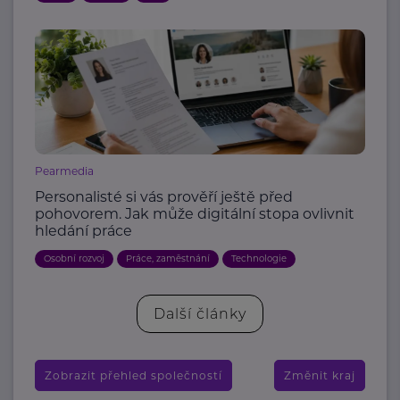
Pearmedia
Personalisté si vás prověří ještě před
pohovorem. Jak může digitální stopa ovlivnit
hledání práce
Osobní rozvoj
Práce, zaměstnání
Technologie
Další články
Zobrazit přehled společností
Změnit kraj