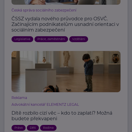
Česká správa sociálního zabezpečení
ČSSZ vydala nového průvodce pro OSVČ.
Začínajícím podnikatelům usnadní orientaci v
sociálním zabezpečení
Legislativa
Práce, zaměstnání
Vzdělání
Reklama
Advokátní kancelář ELEMENTZ LEGAL
Dítě rozbilo cizí věc – kdo to zaplatí? Možná
budete překvapeni
Právo
Děti
Rodina