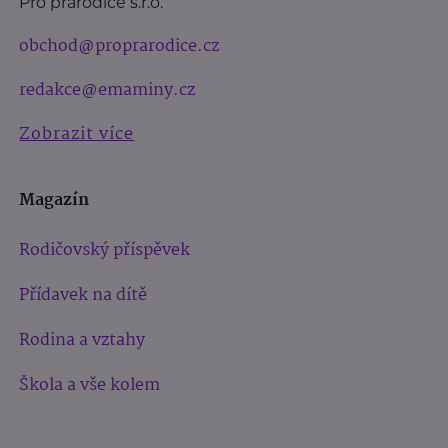
Pro prarodiče s.r.o.
obchod@proprarodice.cz
redakce@emaminy.cz
Zobrazit více
Magazín
Rodičovský příspěvek
Přídavek na dítě
Rodina a vztahy
Škola a vše kolem