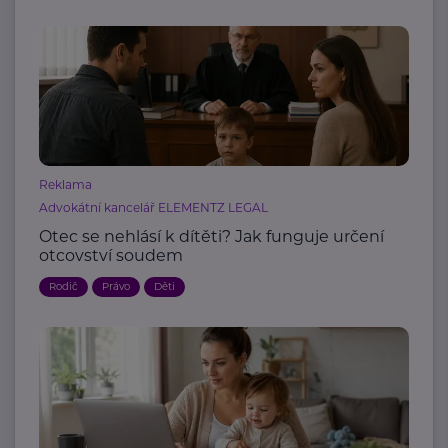
Reklama
Advokátní kancelář ELEMENTZ LEGAL
Otec se nehlásí k dítěti? Jak funguje určení
otcovství soudem
Rodič
Právo
Děti