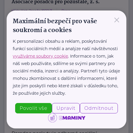
Asociace poradců pro pozůstalé, z. s.
třída Kpt. Jaroše 1922/3
Brno
×
Maximální bezpečí pro vaše
Hlavním účelem je rozvoj a
soukromí a cookies
propagace poradenství pro pozůstalé.
Sdružení usiluje o:
K personalizaci obsahu a reklam, poskytování
a) zpracování koncepce poradenství ...
funkcí sociálních médií a analýze naší návštěvnosti
využíváme soubory cookie
. Informace o tom, jak
https://poradci-pro-pozustale.cz/
náš web používáte, sdílíme se svými partnery pro
info@poradci-pro-pozustale.cz
sociální média, inzerci a analýzy. Partneři tyto údaje
mohou zkombinovat s dalšími informacemi, které
jste jim poskytli nebo které získali v důsledku toho,
Bronzový partner
že používáte jejich služby.
Déčko Liberec z.s.
Švermova 32
Liberec 10
Povolit vše
Upravit
Odmítnout
Občanskou poradnu Déčko
provozujeme už od roku 2000.