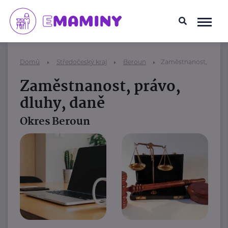
Domů
Středočeský kraj
Beroun
Zaměstnanost, právo,
Zaměstnanost, právo,
dluhy, daně
Okres Beroun