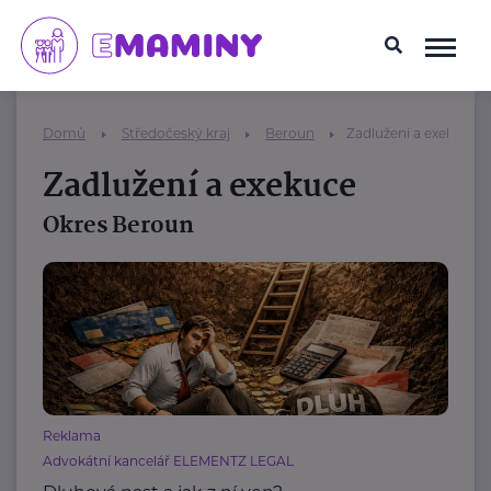
Domů
Středočeský kraj
Beroun
Zadlužení a exekuce
Zadlužení a exekuce
Okres Beroun
Reklama
Advokátní kancelář ELEMENTZ LEGAL