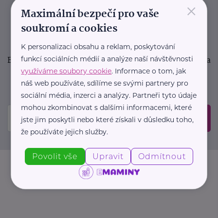
×
podpora pro rodiče i sdílení zkušeností. Takový je
Maximální bezpečí pro vaše
Newsletter webu eMaminy.cz. Přihlaste se k jeho
soukromí a cookies
odběru a čtěte o tématech, které vám pomohou
v náročném období nebo zpříjemní rodinný život.
K personalizaci obsahu a reklam, poskytování
Buďte první, kdo se dozví o nových článcích, akcích a
funkcí sociálních médií a analýze naší návštěvnosti
využíváme soubory cookie
. Informace o tom, jak
událostech. Prosíme, potvrďte odběr ve vaší e-
náš web používáte, sdílíme se svými partnery pro
mailové schránce.
sociální média, inzerci a analýzy. Partneři tyto údaje
mohou zkombinovat s dalšími informacemi, které
Odeslat
jste jim poskytli nebo které získali v důsledku toho,
že používáte jejich služby.
Povolit vše
Upravit
Odmítnout