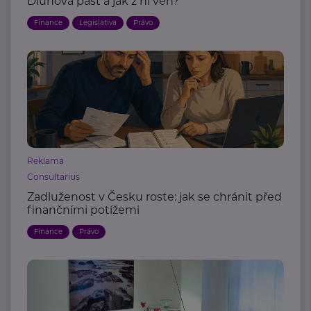
Dluhová past a jak z ní ven?
Finance
Legislativa
Právo
Reklama
Consultarius
Zadluženost v Česku roste: jak se chránit před
finančními potížemi
Finance
Právo