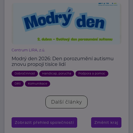
Centrum LIRA, z.ú.
Modrý den 2026: Den porozumění autismu
znovu propojí tisíce lidí
Dobročinnost
Handicap, porucha
Podpora a pomoc
Děti
Komunikace
Další články
Zobrazit přehled společností
Změnit kraj