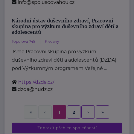
info@spolusodvahou.cz
Národní ústav duševního zdraví, Pracovní
skupina pro výzkum duševního zdraví dětí a
adolescentů
Topolová 748
Klecany
Jsme Pracovní skupina pro výzkum
duševního zdraví dětí a adolescentů (DZDA)
pod Výzkumným programem Veřejné ...
https://dzda.cz/
dzda@nudz.cz
2
›
»
«
‹
1
Zobrazit přehled společností