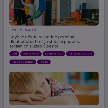
Centrum LIRA, z.ú.
Když se někdo rozhodne pomáhat
dlouhodobě: Proč je stabilní podpora
sociálních služeb důležitá
Děti
Dobročinnost
Dobrovolnictví
Handicap, porucha
Podpora a pomoc
Rodina