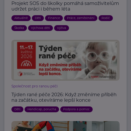
Projekt SOS do školky pomáhá samoživitelům
udržet práci i během léta
Aktuálně
Děti
Finance
Práce, zaměstnání
Rodič
Školka
Výchova dětí
Výživa
Společnost pro ranou péči
Týden rané péče 2026: Když změníme příběh
na začátku, otevíráme lepší konce
Děti
Handicap, porucha
Podpora a pomoc