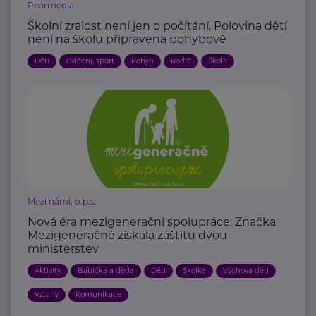
Pearmedia
Školní zralost není jen o počítání. Polovina dětí
není na školu připravena pohybově
Děti
Cvičení, sport
Pohyb
Rodič
Škola
Mezi námi, o.p.s.
Nová éra mezigenerační spolupráce: Značka
Mezigeneračně získala záštitu dvou
ministerstev
Aktivity
Babička a děda
Děti
Školka
Výchova dětí
Vztahy
Komunikace