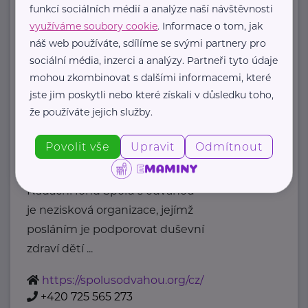
Příslušná osoba dle zákona o ochraně
funkcí sociálních médií a analýze naší návštěvnosti
oznamovatelů
využíváme soubory cookie
. Informace o tom, jak
: Mgr. ...
náš web používáte, sdílíme se svými partnery pro
sociální média, inzerci a analýzy. Partneři tyto údaje
https://www.msmt.cz/
mohou zkombinovat s dalšími informacemi, které
+420 234 811 111
jste jim poskytli nebo které získali v důsledku toho,
posta@msmt.cz
že používáte jejich služby.
Nadační fond Spolu s odvahou
Povolit vše
Upravit
Odmítnout
Žižkova 403
Mladá Boleslav
Nadační fond Spolu s odvahou
je nezisková organizace, jejímž
posláním je podporovat duševní
zdraví dětí ...
https://spolusodvahou.org/cz/
+420 725 565 273