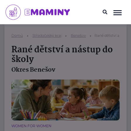
Domů
Středočeský kraj
Benešov
Rané dětství a nástu
Rané dětství a nástup do
školy
Okres Benešov
WOMEN FOR WOMEN