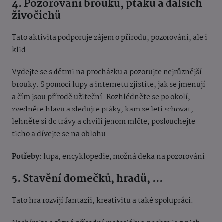
4. Pozorování brouků, ptáků a dalších
živočichů
Tato aktivita podporuje zájem o přírodu, pozorování, ale i
klid.
Vydejte se s dětmi na procházku a pozorujte nejrůznější
brouky. S pomocí lupy a internetu zjistíte, jak se jmenují
a čím jsou přírodě užiteční. Rozhlédněte se po okolí,
zvedněte hlavu a sledujte ptáky, kam se letí schovat,
lehněte si do trávy a chvíli jenom mlčte, poslouchejte
ticho a dívejte se na oblohu.
Potřeby
: lupa, encyklopedie, možná deka na pozorování
5. Stavění domečků, hradů, ...
Tato hra rozvíjí fantazii, kreativitu a také spolupráci.