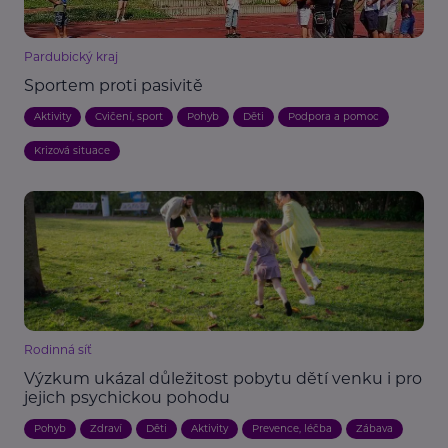
Pardubický kraj
Sportem proti pasivitě
Aktivity
Cvičení, sport
Pohyb
Děti
Podpora a pomoc
Krizová situace
Rodinná síť
Výzkum ukázal důležitost pobytu dětí venku i pro
jejich psychickou pohodu
Pohyb
Zdraví
Děti
Aktivity
Prevence, léčba
Zábava