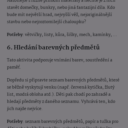
Nasbírejte s různé přírodní materiály a nechte je z nich
stavět domečky, bunkry, nebo jiná fantazijní díla. Kdo
bude mít největší hrad, nejvyšší věž, nejoriginálnější
stavbu nebo nejroztomilejší chaloupku?
Potřeby
: větvičky, listy, kůra, šišky, mech, kamínky, …
6. Hledání barevných předmětů
Tato aktivita podporuje vnímání barev, soustředění a
paměť.
Dopředu si připravte seznam barevných předmětů, které
se běžně vyskytují venku (např. červená kytička, žlutý
list, modrá obloha atd.). Děti pak chodí po zahradě a
hledají předměty z daného seznamu. Vyhrává ten, kdo
jich najde nejvíce.
Potřeby
: seznam barevných předmětů, papír a tužka pro