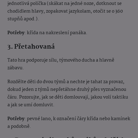
jednotlivá políčka (skákat na jedné noze, dotknout se
chodidlem hlavy, zopakovat jazykolam, otočit se o 360
stupňů apod.).
Potřeby
: křída na nakreslení panáka.
3. Přetahovaná
Tato hra podporuje sílu, týmového ducha a hlavně
zábavu.
Rozdělte děti do dvou týmů a nechte je tahat za provaz,
dokud jeden z týmů nepřetáhne druhý přes vyznačenou
čáru. Pozorujte, jak se děti domlouvají, jakou volí taktiku
a jak se umí domluvit.
Potřeby
: pevné lano, k označení čáry křída nebo kamínek
a podobně.