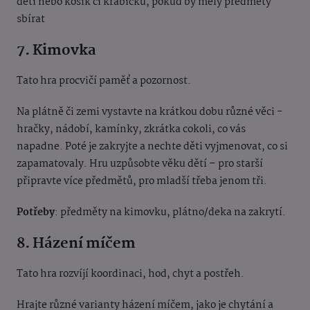
děti nebo košík či krabičku, pokud by měly předměty
sbírat
7. Kimovka
Tato hra procvičí paměť a pozornost.
Na plátně či zemi vystavte na krátkou dobu různé věci -
hračky, nádobí, kamínky, zkrátka cokoli, co vás
napadne. Poté je zakryjte a nechte děti vyjmenovat, co si
zapamatovaly. Hru uzpůsobte věku dětí – pro starší
připravte více předmětů, pro mladší třeba jenom tři.
Potřeby
: předměty na kimovku, plátno/deka na zakrytí.
8. Házení míčem
Tato hra rozvíjí koordinaci, hod, chyt a postřeh.
Hrajte různé varianty házení míčem, jako je chytání a