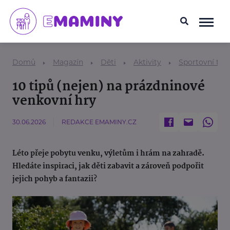
Domů
Magazín
Děti
Aktivity
Sportovní tem
10 tipů (nejen) na prázdninové
venkovní hry
30.06.2026
REDAKCE EMAMINY.CZ
Léto přeje pobytu venku, výletům i hrám na zahradě.
Hledáte inspiraci, jak děti zabavit a zároveň podpořit
jejich pohyb a fantazii?