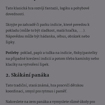
Tato klasická hra rozvíjí fantazii, logiku a pohybové
dovednosti.
Skryjte po zahradě či parku indicie, které povedou k
pokladu (může to být sladkost, malá hračka, ….).
Nápovědou může být hádanka, rébus, obrázek nebo
šipky.
Potřeby
: poklad, papír a tužka na indicie, fixky/pastelky
na případné kreslení indicií a potom třeba kamínky nebo
klacíky na vytvoření šipek.
2. Skákání panáka
Tato tradiční, stará známá, hra procvičí dětskou
koordinaci, smysl pro rytmus i paměť.
Nakreslete na zem panáka a vymyslete různé úkoly pro