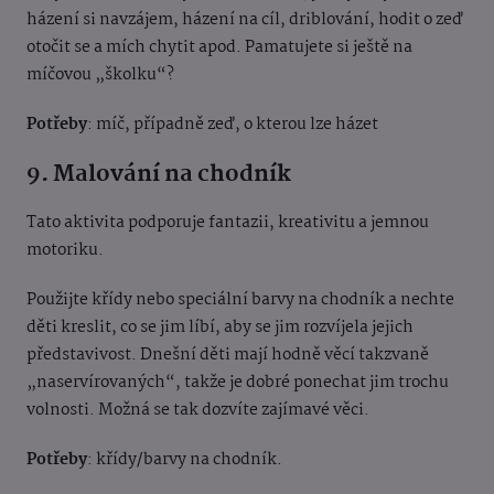
házení si navzájem, házení na cíl, driblování, hodit o zeď
otočit se a mích chytit apod. Pamatujete si ještě na
míčovou „školku“?
Potřeby
: míč, případně zeď, o kterou lze házet
9. Malování na chodník
Tato aktivita podporuje fantazii, kreativitu a jemnou
motoriku.
Použijte křídy nebo speciální barvy na chodník a nechte
děti kreslit, co se jim líbí, aby se jim rozvíjela jejich
představivost. Dnešní děti mají hodně věcí takzvaně
„naservírovaných“, takže je dobré ponechat jim trochu
volnosti. Možná se tak dozvíte zajímavé věci.
Potřeby
: křídy/barvy na chodník.