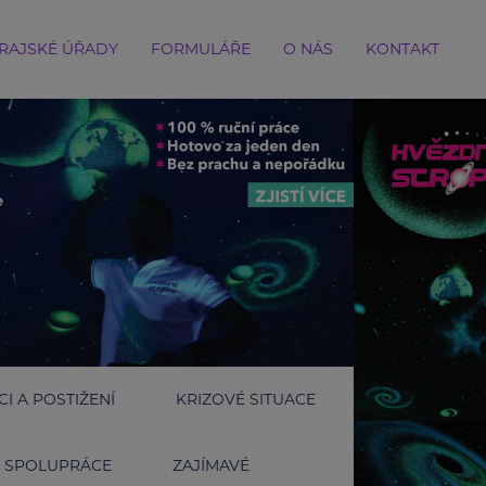
RAJSKÉ ÚŘADY
FORMULÁŘE
O NÁS
KONTAKT
I A POSTIŽENÍ
KRIZOVÉ SITUACE
SPOLUPRÁCE
ZAJÍMAVÉ