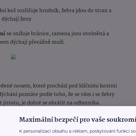
ní koš rozšiřuje hrudník, žebra jdou do stran a
u dýchají
ženy.
ní
se snižuje bránice, ramena jsou uvolněná a
obem dýchají převážně muži.
 vedené nosem, které prochází pod klíčními kostmi
dýchání poznáte podle toho, že se vám i se žebry
 jistotu, je dobré se obrátit na odborníka.
Maximální bezpečí pro vaše soukromí
K personalizaci obsahu a reklam, poskytování funkcí so