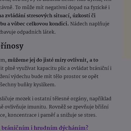
právně. To může mít negativní dopad na fyzické i
a zvládání stresových situací, úzkostí či
hybu a vůbec celkovou kondici.
Nádech naplňuje
zbavuje odpadních látek.
přínosy
ým,
můžeme jej do jisté míry ovlivnit, a to
it plně využívat kapacitu plic a ovládat brániční i
ení výdechu bude mít tělo prostor se opět
všechny buňky kyslíkem.
ičuje mozek i ostatní tělesné orgány, například
ně ovlivňuje imunitu. Rovněž se zpevňuje břišní
ice, koncentrace i paměť a snižuje se stres.
ezi bráničním i hrudním dýcháním?