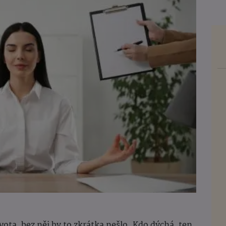
ota, bez něj by to zkrátka nešlo. Kdo dýchá, ten