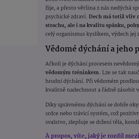
žije, a přesto většina z nás nedýchá s
psychické zdraví.
Dech má totiž vliv n
strachu, ale i na kvalitu spánku, po
celý organismus kyslíkem, výdech jej 
Vědomé dýchání a jeho 
Ačkoli je dýchání procesem nevědom
vědomým tréninkem
. Lze se tak nauč
hrudní dýchání. Při vědomém prodlouž
kvalitně nadechnout a řádně zásobit 
Díky správnému dýchání se dobře okysl
srdce nebo trávicí systém, což pozitiv
svalstvo, zlepšuje se držení těla, kond
À propos, víte, jaký je rozdíl m