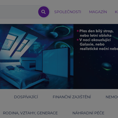
SPOLEČNOSTI
MAGAZÍN
K
DOSPÍVAJÍCÍ
FINANČNÍ ZAJIŠTĚNÍ
NEMOC
RODINA, VZTAHY, GENERACE
NÁHRADNÍ PÉČE