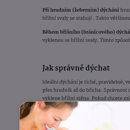
Při hrudním (žeberním) dýchání
hrud
břišní svaly se stahují . Takto většino
Během břišního (bránicového) dýchá
vyklenou se břišní svaly. Tímto způs
Jak správně dýchat
Ideální dýchání je tiché, pravidelné,
přes hrudník až do břicha. Správnost 
vyklene břišní stěna. Pokud chcete mít
Dechová cvičení
Plný jógový dech