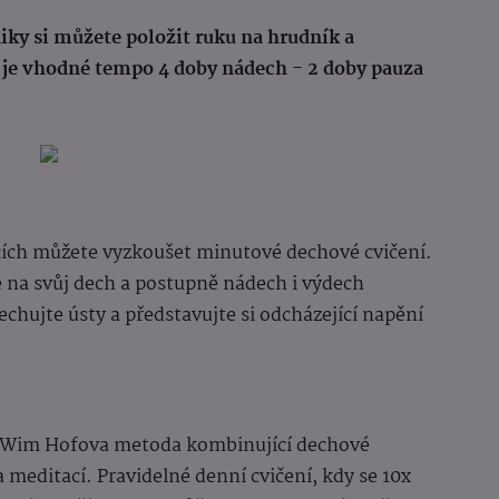
iky si můžete položit ruku na hrudník a
y je vhodné tempo 4 doby nádech - 2 doby pauza
acích můžete vyzkoušet minutové dechové cvičení.
se na svůj dech a postupně nádech i výdech
echujte ústy a představujte si odcházející napění
ní Wim Hofova metoda kombinující dechové
 meditací. Pravidelné denní cvičení, kdy se 10x