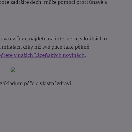
oté zadržíte dech, může pomoci proti únavě a
hová cvičení, najdete na internetu, v knihách o
inhalaci, díky níž své plíce také pěkně
očtete v našich Lázeňských novinách
.
 základům péče o vlastní zdraví.