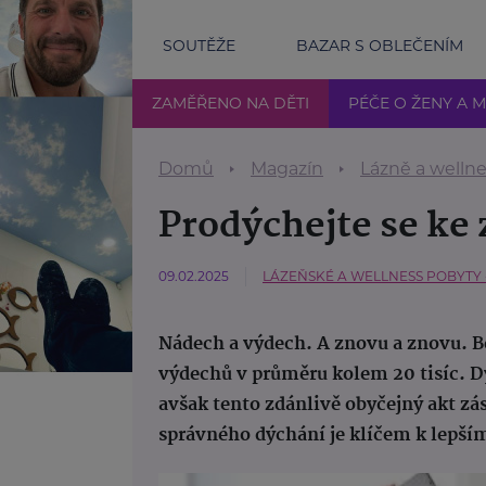
SOUTĚŽE
BAZAR S OBLEČENÍM
ZAMĚŘENO NA DĚTI
PÉČE O ŽENY A 
Domů
Magazín
Lázně a welln
Prodýchejte se ke 
09.02.2025
LÁZEŇSKÉ A WELLNESS POBYTY -
Nádech a výdech. A znovu a znovu.
výdechů v průměru kolem 20 tisíc. 
avšak tento zdánlivě obyčejný akt z
správného dýchání je klíčem k lepší