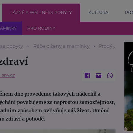
LÁZNĚ A WELLNESS POBYTY
KULTURA
POM
MAMINKY
PRO RODINY
ess pobyty
Péče o ženy a maminky
Prodýchejte se ke zdraví
zdraví
 SPA.CZ
 Během dne provedeme takových nádechů a
Dýchání považujeme za naprostou samozřejmost,
ásadním způsobem ovlivňuje náš život. Umění
mu zdraví a pohodě.