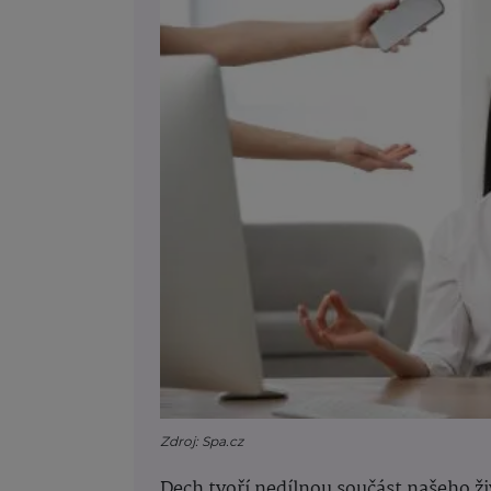
Zdroj: Spa.cz
Dech tvoří nedílnou součást našeho živ