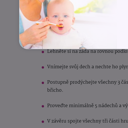
Jednoduchým a účinným cvičením je t
pomůže si uvědomit, jak dýcháte a zár
spaním
i ráno po probuzení.
Postup:
Lehněte si na záda na rovnou podlo
Vnímejte svůj dech a nechte ho ply
Postupně prodýchejte všechny 3 část
břicho.
Proveďte minimálně 5 nádechů a výd
V závěru spojte všechny tři části 