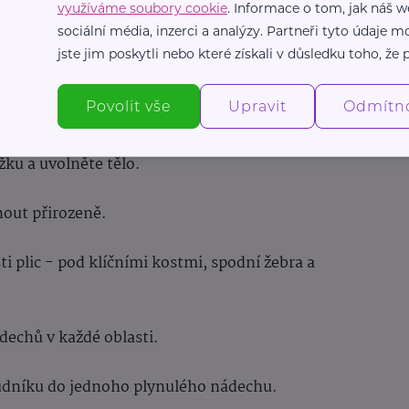
využíváme soubory cookie
. Informace o tom, jak náš w
akzvaný "plný jógový dech". Toto cvičení vám
sociální média, inzerci a analýzy. Partneři tyto údaje
oveň se uvolnit. Hodí se pro zklidnění před
jste jim poskytli nebo které získali v důsledku toho, že p
Povolit vše
Upravit
Odmítn
žku a uvolněte tělo.
nout přirozeně.
i plic - pod klíčními kostmi, spodní žebra a
echů v každé oblasti.
hrudníku do jednoho plynulého nádechu.