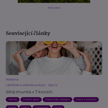
REKLAMA
Související články
Reklama
Lázeňské a wellness pobyty - Spa.cz
Silná imunita v 7 krocích
Aktivity
Cvičení, sport
Odpočinek, relaxace
Lázně a wellness
Pohyb
Výživa
Zajímavost
Zdraví