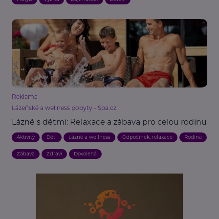
Reklama
Lázeňské a wellness pobyty - Spa.cz
Lázně s dětmi: Relaxace a zábava pro celou rodinu
Aktivity
Děti
Lázně a wellness
Odpočinek, relaxace
Rodina
Zábava
Zdraví
Dovolená