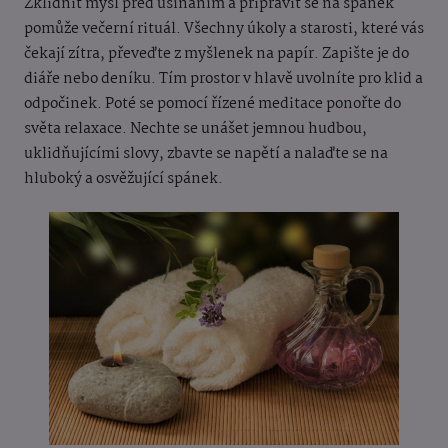
Zklidnit mysl před usínáním a připravit se na spánek
pomůže večerní rituál. Všechny úkoly a starosti, které vás
čekají zítra, převeďte z myšlenek na papír. Zapište je do
diáře nebo deníku. Tím prostor v hlavě uvolníte pro klid a
odpočinek. Poté se pomocí řízené meditace ponořte do
světa relaxace. Nechte se unášet jemnou hudbou,
uklidňujícími slovy, zbavte se napětí a nalaďte se na
hluboký a osvěžující spánek.