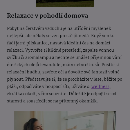
Relaxace v pohodlí domova
Pobyt na čerstvém vzduchu je na utřídění myšlenek
nejlepší, ale někdy se ven prostě jít nedá. Když venku
řádí jarní plískanice, nastává ideální čas na domácí
relaxaci. Vytvořte si klidné prostředí, zapalte vonnou
svíčku či aromalampu a nechte se unášet příjemnou vůní
éterických olejů levandule, máty nebo citrusů. Pustťe si
relaxační hudbu, zavřete oči a dovolte své fantazii volně
plynout. Představujte si, že se procházíte v lese, běžíte po
pláži, odpočíváte v houpací síti, užíváte si
wellness
,
zkrátka cokoli, s čím souzníte. Důležité je odpojit se od
starostí a soustředit se na přítomný okamžik.