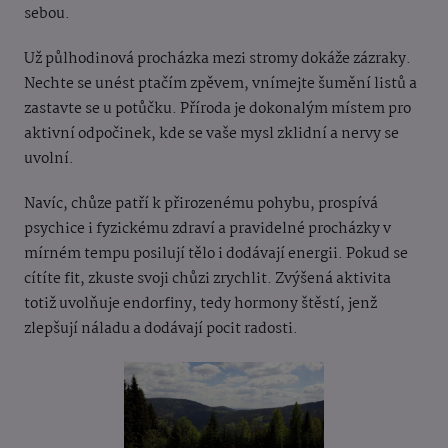
sebou.
Už půlhodinová procházka mezi stromy dokáže zázraky.
Nechte se unést ptačím zpěvem, vnímejte šumění listů a
zastavte se u potůčku. Příroda je dokonalým místem pro
aktivní odpočinek, kde se vaše mysl zklidní a nervy se
uvolní.
Navíc, chůze patří k přirozenému pohybu, prospívá
psychice i fyzickému zdraví a pravidelné procházky v
mírném tempu posilují tělo i dodávají energii. Pokud se
cítíte fit, zkuste svoji chůzi zrychlit. Zvýšená aktivita
totiž uvolňuje endorfiny, tedy hormony štěstí, jenž
zlepšují náladu a dodávají pocit radosti.