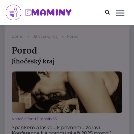
Domů
Jihočeský kraj
Porod
Porod
Jihočeský kraj
Nadační fond Propolis 33
Spánkem a láskou k pevnému zdraví.
Konference Na porodu záleží 2025 propojí