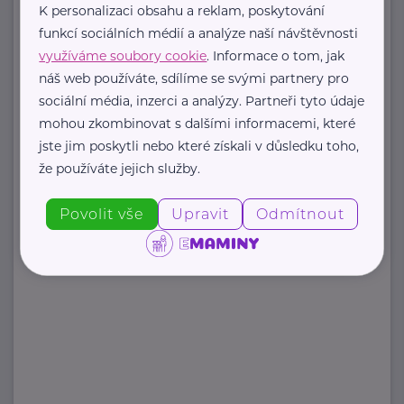
K personalizaci obsahu a reklam, poskytování
Palackého náměstí 375/4
Praha 2
funkcí sociálních médií a analýze naší návštěvnosti
https://www.mzcr.cz/
využíváme soubory cookie
. Informace o tom, jak
+420 224 971 111
náš web používáte, sdílíme se svými partnery pro
mzcr@mzcr.cz
sociální média, inzerci a analýzy. Partneři tyto údaje
mohou zkombinovat s dalšími informacemi, které
jste jim poskytli nebo které získali v důsledku toho,
Zobrazit přehled společností
že používáte jejich služby.
Povolit vše
Upravit
Odmítnout