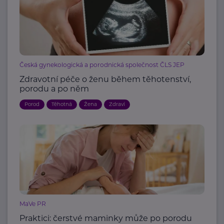
Česká gynekologická a porodnická společnost ČLS JEP
Zdravotní péče o ženu během těhotenství,
porodu a po něm
Porod
Těhotná
Žena
Zdraví
MaVe PR
Praktici: čerstvé maminky může po porodu