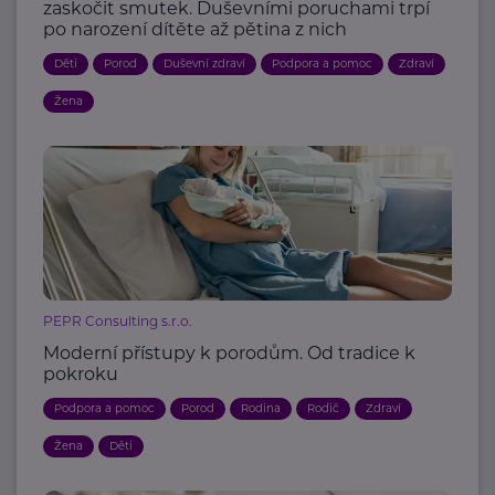
zaskočit smutek. Duševními poruchami trpí
po narození dítěte až pětina z nich
Děti
Porod
Duševní zdraví
Podpora a pomoc
Zdraví
Žena
PEPR Consulting s.r.o.
Moderní přístupy k porodům. Od tradice k
pokroku
Podpora a pomoc
Porod
Rodina
Rodič
Zdraví
Žena
Děti