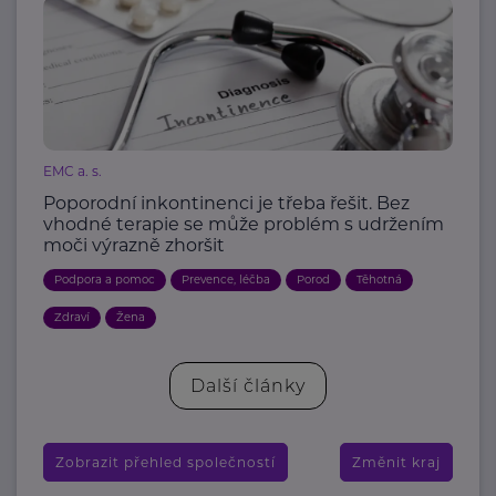
EMC a. s.
Poporodní inkontinenci je třeba řešit. Bez
vhodné terapie se může problém s udržením
moči výrazně zhoršit
Podpora a pomoc
Prevence, léčba
Porod
Těhotná
Zdraví
Žena
Další články
Zobrazit přehled společností
Změnit kraj