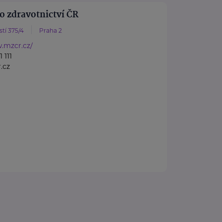
o zdravotnictví ČR
tí 375/4
Praha 2
.mzcr.cz/
 111
.cz