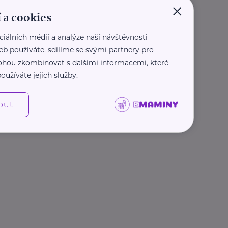
×
 a cookies
ciálních médií a analýze naší návštěvnosti
eb používáte, sdílíme se svými partnery pro
 mohou zkombinovat s dalšími informacemi, které
oužíváte jejich služby.
out