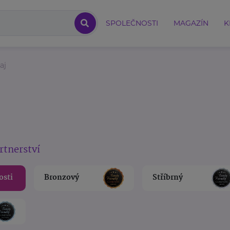
SPOLEČNOSTI
MAGAZÍN
K
aj
rtnerství
osti
Bronzový
Stříbrný