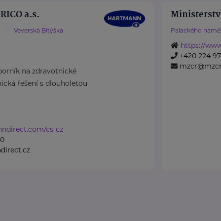
ICO a.s.
Ministerstv
Veverská Bítýška
Palackého náměs
https://www
+420 224 971
mzcr@mzcr
rník na zdravotnické
cká řešení s dlouholetou
nndirect.com/cs-cz
50
irect.cz