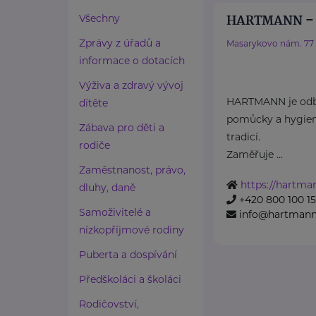
HARTMANN – R
Všechny
Zprávy z úřadů a
Masarykovo nám. 77
informace o dotacích
Výživa a zdravý vývoj
HARTMANN je odbo
dítěte
pomůcky a hygieni
Zábava pro děti a
tradicí.
rodiče
Zaměřuje ...
Zaměstnanost, právo,
https://hartma
dluhy, daně
+420 800 100 1
Samoživitelé a
info@hartmannd
nízkopříjmové rodiny
Puberta a dospívání
Předškoláci a školáci
Rodičovství,