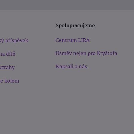
Spolupracujeme
Centrum LIRA
ý příspěvek
Úsměv nejen pro Kryštofa
na dítě
Napsali o nás
vztahy
še kolem