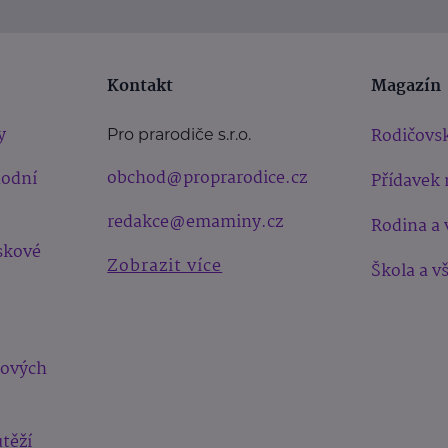
Kontakt
Magazín
y
Rodičovsk
Pro prarodiče s.r.o.
obchod@proprarodice.cz
hodní
Přídavek 
redakce@emaminy.cz
Rodina a 
skové
Zobrazit více
Škola a v
bových
těží