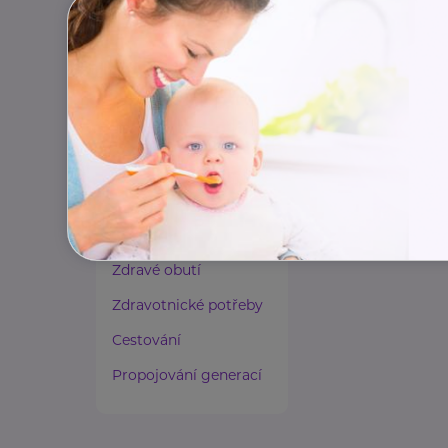
Paliativní péče
Rady a tipy
Harmonie duše a těla
Zaměstnávání osob ze
zdravotním
postižením
Lázeňství a wellness
Zdravé spaní a sezení
Zdravé obutí
Zdravotnické potřeby
Cestování
Propojování generací