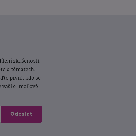
dílení zkušeností.
ěte o tématech,
te první, kdo se
e vaší e-mailové
Odeslat