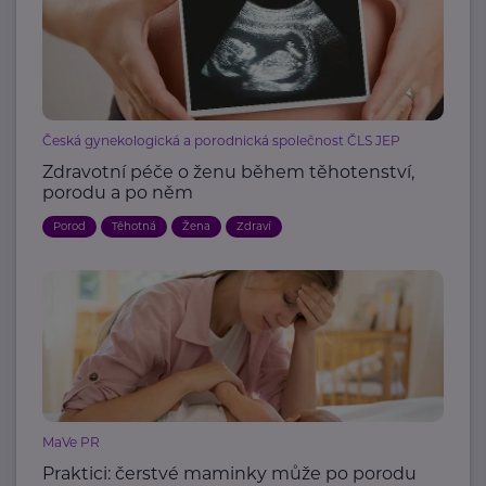
Česká gynekologická a porodnická společnost ČLS JEP
Zdravotní péče o ženu během těhotenství,
porodu a po něm
Porod
Těhotná
Žena
Zdraví
MaVe PR
Praktici: čerstvé maminky může po porodu