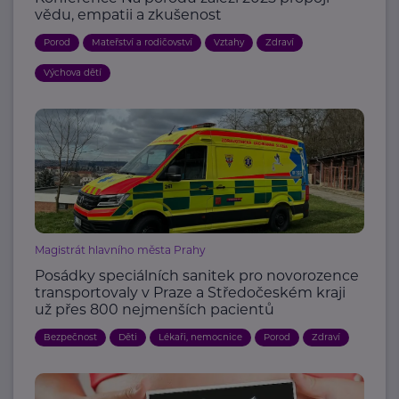
vědu, empatii a zkušenost
Porod
Mateřství a rodičovství
Vztahy
Zdraví
Výchova dětí
Magistrát hlavního města Prahy
Posádky speciálních sanitek pro novorozence
transportovaly v Praze a Středočeském kraji
už přes 800 nejmenších pacientů
Bezpečnost
Děti
Lékaři, nemocnice
Porod
Zdraví