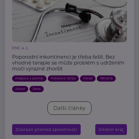
EMC a. s.
Poporodní inkontinenci je třeba řešit. Bez
vhodné terapie se může problém s udržením
moči výrazně zhoršit
Podpora a pomoc
Prevence, léčba
Porod
Těhotná
Zdraví
Žena
Další články
Zobrazit přehled společností
Změnit kraj