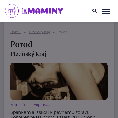
Domů
Plzeňský kraj
Porod
Porod
Plzeňský kraj
Nadační fond Propolis 33
Spánkem a láskou k pevnému zdraví.
Konference Na porodu záleží 2025 propojí