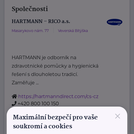
Společnosti
HARTMANN – RICO a.s.
Masarykovo nám. 77
Veverská Bítýška
HARTMANN je odborník na
zdravotnické pomůcky a hygienická
řešení s dlouholetou tradicí.
Zaměřuje ...
https://hartmanndirect.com/cs-cz
+420 800 100 150
×
info@hartmanndirect.cz
Maximální bezpečí pro vaše
soukromí a cookies
Ministerstvo zdravotnictví ČR