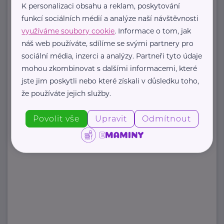
K personalizaci obsahu a reklam, poskytování
Palackého náměstí 375/4
Praha 2
funkcí sociálních médií a analýze naší návštěvnosti
https://www.mzcr.cz/
využíváme soubory cookie
. Informace o tom, jak
+420 224 971 111
náš web používáte, sdílíme se svými partnery pro
mzcr@mzcr.cz
sociální média, inzerci a analýzy. Partneři tyto údaje
mohou zkombinovat s dalšími informacemi, které
jste jim poskytli nebo které získali v důsledku toho,
Zobrazit přehled společností
že používáte jejich služby.
Povolit vše
Upravit
Odmítnout