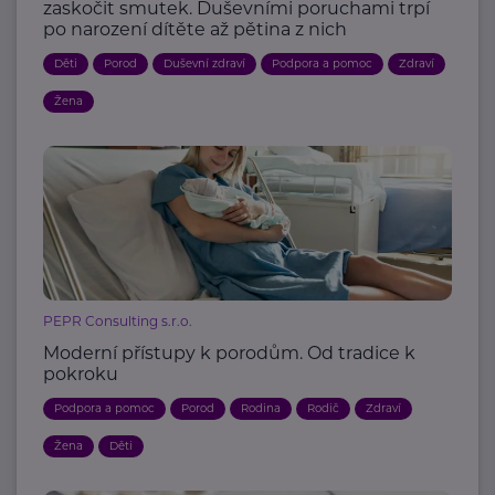
zaskočit smutek. Duševními poruchami trpí
po narození dítěte až pětina z nich
Děti
Porod
Duševní zdraví
Podpora a pomoc
Zdraví
Žena
PEPR Consulting s.r.o.
Moderní přístupy k porodům. Od tradice k
pokroku
Podpora a pomoc
Porod
Rodina
Rodič
Zdraví
Žena
Děti