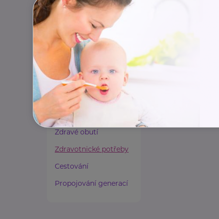
Paliativní péče
Rady a tipy
Harmonie duše a těla
Zaměstnávání osob ze
zdravotním
postižením
Lázeňství a wellness
Zdravé spaní a sezení
Zdravé obutí
Zdravotnické potřeby
Cestování
Propojování generací