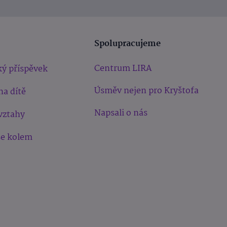
Spolupracujeme
Centrum LIRA
ý příspěvek
Úsměv nejen pro Kryštofa
na dítě
Napsali o nás
vztahy
še kolem