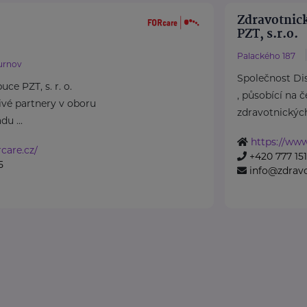
Zdravotnick
PZT, s.r.o.
Palackého 187
urnov
Společnost Dist
ce PZT, s. r. o.
, působící na 
ivé partnery v oboru
zdravotnických 
du ...
https://www
care.cz/
+420 777 151
5
info@zdravo