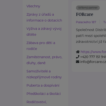
Všechny
Stříbrný partner
FORcare
Zprávy z úřadů a
informace o dotacích
Palackého 187
T
Výživa a zdravý vývoj
Společnost Distribu
dítěte
patří mezi spolehl
zdravotnictví již řa
Zábava pro děti a
rodiče
https://www.for
+420 777 151 94
Zaměstnanost, právo,
info@forcare.cz
dluhy, daně
Samoživitelé a
nízkopříjmové rodiny
Puberta a dospívání
Předškoláci a školáci
Rodičovství,