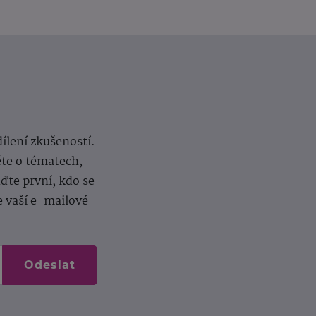
dílení zkušeností.
ěte o tématech,
te první, kdo se
e vaší e-mailové
Odeslat