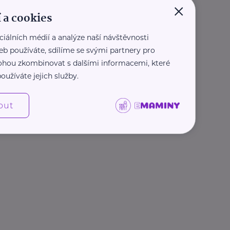
×
 a cookies
ciálních médií a analýze naší návštěvnosti
eb používáte, sdílíme se svými partnery pro
 mohou zkombinovat s dalšími informacemi, které
oužíváte jejich služby.
out