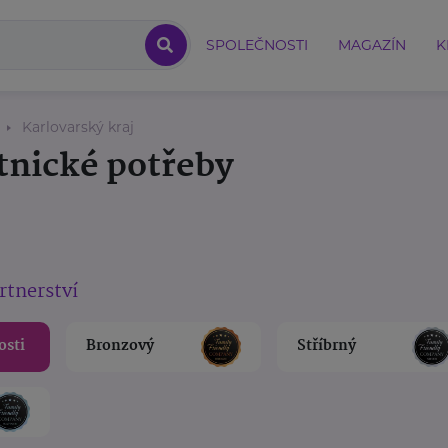
SPOLEČNOSTI
MAGAZÍN
K
Karlovarský kraj
tnické potřeby
rtnerství
osti
Bronzový
Stříbrný