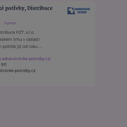
é potřeby, Distribuce
Turnov
ribuce PZT, s.r.o.
českém trhu v oblasti
potřeb již od roku ...
.zdravotnicke-potreby.cz/
 911
tnicke-potreby.cz