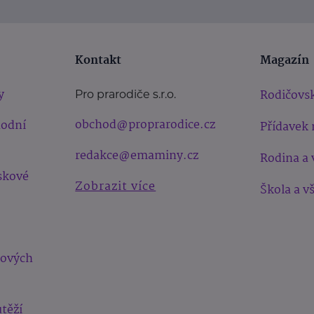
Kontakt
Magazín
y
Rodičovsk
Pro prarodiče s.r.o.
obchod@proprarodice.cz
hodní
Přídavek 
redakce@emaminy.cz
Rodina a 
skové
Zobrazit více
Škola a v
bových
těží