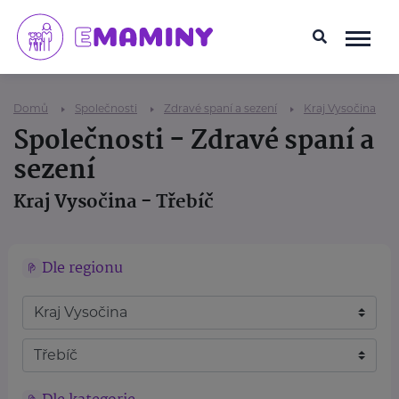
Domů
Společnosti
Zdravé spaní a sezení
Kraj Vysočina
Společnosti - Zdravé spaní a
sezení
Kraj Vysočina - Třebíč
Dle regionu