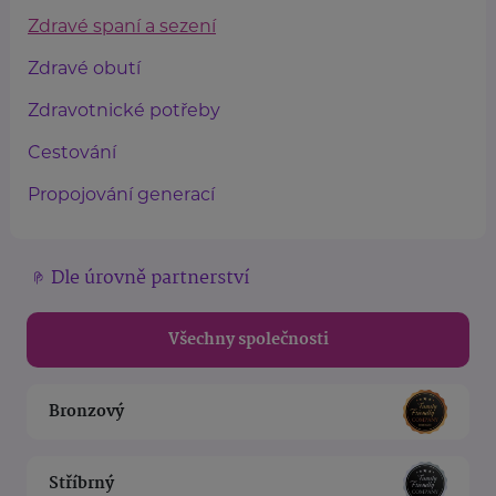
Zdravé spaní a sezení
Zdravé obutí
Zdravotnické potřeby
Cestování
Propojování generací
Dle úrovně partnerství
Všechny společnosti
Bronzový
Stříbrný