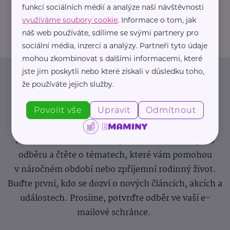
funkcí sociálních médií a analýze naší návštěvnosti
info@zdravotnicke-potreby.cz
využíváme soubory cookie
. Informace o tom, jak
náš web používáte, sdílíme se svými partnery pro
sociální média, inzerci a analýzy. Partneři tyto údaje
mohou zkombinovat s dalšími informacemi, které
jste jim poskytli nebo které získali v důsledku toho,
Newsletter
že používáte jejich služby.
Povolit vše
Upravit
Odmítnout
Pravidelný přísun novinek, inspirace na každý den,
podpora pro rodiče i sdílení zkušeností. Takový je
Newsletter webu eMaminy.cz. Přihlaste se k jeho
odběru a čtěte o tématech, které vám pomohou
v náročném období nebo zpříjemní rodinný život.
Buďte první, kdo se dozví o nových článcích, akcích a
událostech. Prosíme, potvrďte odběr ve vaší e-
mailové schránce.