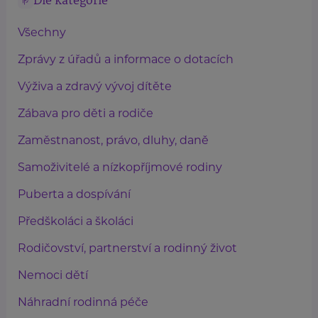
Dle kategorie
Všechny
Zprávy z úřadů a informace o dotacích
Výživa a zdravý vývoj dítěte
Zábava pro děti a rodiče
Zaměstnanost, právo, dluhy, daně
Samoživitelé a nízkopříjmové rodiny
Puberta a dospívání
Předškoláci a školáci
Rodičovství, partnerství a rodinný život
Nemoci dětí
Náhradní rodinná péče