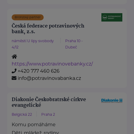
Bronzový partner
Česká federace potravinových
bank, z.s.
náměstí U lípy svobody
Praha 10 -
4/12
Dubeč
https://www.potravinovebanky.cz/
+420 777 460 626
info@potravinovabanka.cz
Diakonie Českobratrské církve
evangelické
Belgická 22
Praha 2
Komu pomáháme
Děti, mládež, rodiny