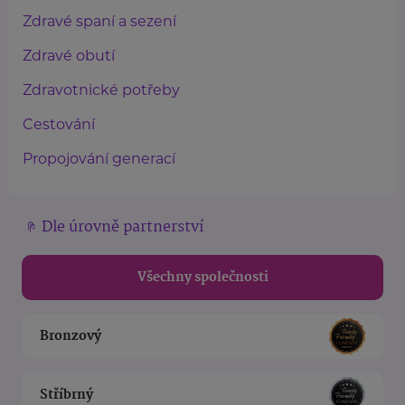
Zdravé spaní a sezení
Zdravé obutí
Zdravotnické potřeby
Cestování
Propojování generací
Dle úrovně partnerství
Všechny společnosti
Bronzový
Stříbrný