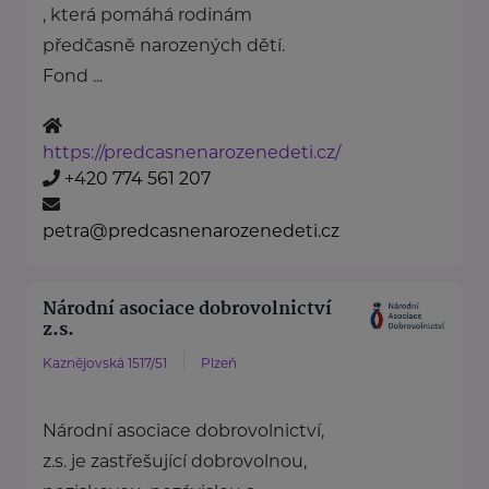
, která pomáhá rodinám
předčasně narozených dětí.
Fond ...
https://predcasnenarozenedeti.cz/
+420 774 561 207
petra@predcasnenarozenedeti.cz
Národní asociace dobrovolnictví
z.s.
Kaznějovská 1517/51
Plzeň
Národní asociace dobrovolnictví,
z.s. je zastřešující dobrovolnou,