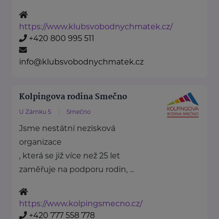
https://www.klubsvobodnychmatek.cz/
+420 800 995 511
info@klubsvobodnychmatek.cz
Kolpingova rodina Smečno
U Zámku 5
Smečno
Jsme nestátní nezisková
organizace
, která se již více než 25 let
zaměřuje na podporu rodin, ...
https://www.kolpingsmecno.cz/
+420 777 558 778