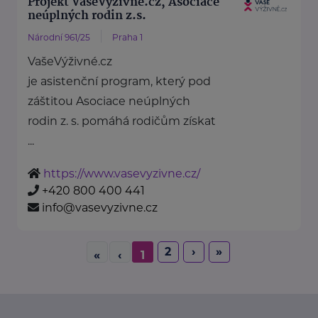
Projekt VašeVýživné.cz, Asociace
neúplných rodin z.s.
Národní 961/25
Praha 1
VašeVýživné.cz
je asistenční program, který pod
záštitou Asociace neúplných
rodin z. s. pomáhá rodičům získat
...
https://www.vasevyzivne.cz/
+420 800 400 441
info@vasevyzivne.cz
2
›
»
«
‹
1