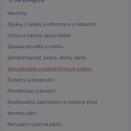
Dle kategorie
Všechny
Zprávy z úřadů a informace o dotacích
Výživa a zdravý vývoj dítěte
Zábava pro děti a rodiče
Zaměstnanost, právo, dluhy, daně
Samoživitelé a nízkopříjmové rodiny
Puberta a dospívání
Předškoláci a školáci
Rodičovství, partnerství a rodinný život
Nemoci dětí
Náhradní rodinná péče