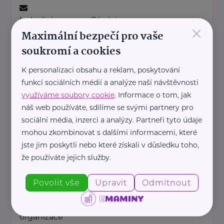
ludmila.janzurova@kolpingsmecno.cz
×
Maximální bezpečí pro vaše
soukromí a cookies
Ministerstvo práce a sociálních věcí ČR
K personalizaci obsahu a reklam, poskytování
Na Poříčním právu 1/376
Praha 2
funkcí sociálních médií a analýze naší návštěvnosti
https://www.mpsv.cz/
využíváme soubory cookie
. Informace o tom, jak
+420 950 191 111
náš web používáte, sdílíme se svými partnery pro
posta@mpsv.cz
sociální média, inzerci a analýzy. Partneři tyto údaje
mohou zkombinovat s dalšími informacemi, které
jste jim poskytli nebo které získali v důsledku toho,
Nadační fond pro předčasně
narozené děti
že používáte jejich služby.
Podolské nábřeží 157/36
Praha 4
Povolit vše
Upravit
Odmítnout
Nadační fond pro předčasně
narozené děti je nezisková
organizace