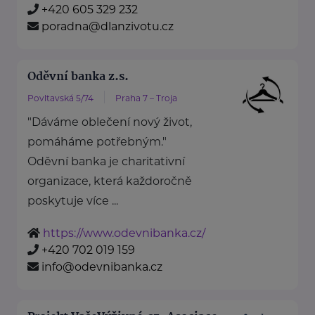
+420 605 329 232
poradna@dlanzivotu.cz
Oděvní banka z.s.
Povltavská 5/74
Praha 7 – Troja
"Dáváme oblečení nový život,
pomáháme potřebným."
Oděvní banka je charitativní
organizace, která každoročně
poskytuje více ...
https://www.odevnibanka.cz/
+420 702 019 159
info@odevnibanka.cz