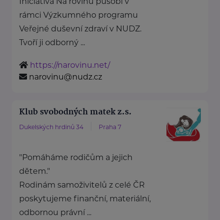
Iniciativa Na rovinu působí v
rámci Výzkumného programu
Veřejné duševní zdraví v NUDZ.
Tvoří ji odborný ...
https://narovinu.net/
narovinu@nudz.cz
Klub svobodných matek z.s.
Dukelských hrdinů 34
Praha 7
"Pomáháme rodičům a jejich
dětem."
Rodinám samoživitelů z celé ČR
poskytujeme finanční, materiální,
odbornou právní ...