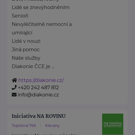
Lidé se znevýhodněním
Senioři
Nevyléčitelně nemocní a
umírající
Lidé v nouzi
Jiná pomoc
Naše služby
Diakonie ČCE je ...
https://diakonie.cz/
+420 242 487 812
info@diakonie.cz
Iniciativa NA ROVINU
Topolová 748
Klecany