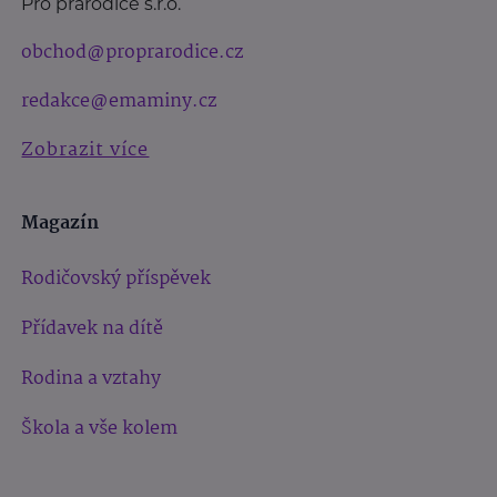
Pro prarodiče s.r.o.
obchod@proprarodice.cz
redakce@emaminy.cz
Zobrazit více
Magazín
Rodičovský příspěvek
Přídavek na dítě
Rodina a vztahy
Škola a vše kolem