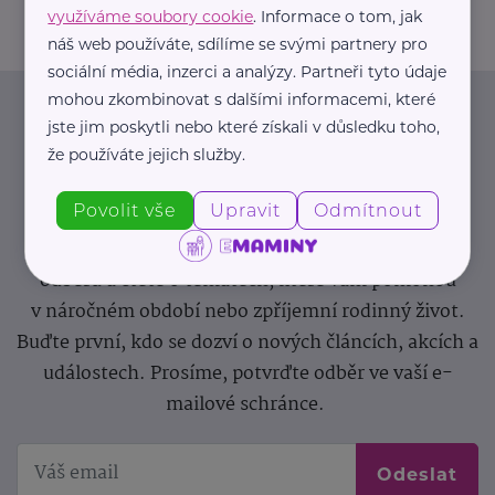
využíváme soubory cookie
. Informace o tom, jak
náš web používáte, sdílíme se svými partnery pro
sociální média, inzerci a analýzy. Partneři tyto údaje
mohou zkombinovat s dalšími informacemi, které
Newsletter
jste jim poskytli nebo které získali v důsledku toho,
že používáte jejich služby.
Pravidelný přísun novinek, inspirace na každý den,
Povolit vše
Upravit
Odmítnout
podpora pro rodiče i sdílení zkušeností. Takový je
Newsletter webu eMaminy.cz. Přihlaste se k jeho
odběru a čtěte o tématech, které vám pomohou
v náročném období nebo zpříjemní rodinný život.
Buďte první, kdo se dozví o nových článcích, akcích a
událostech. Prosíme, potvrďte odběr ve vaší e-
mailové schránce.
Odeslat