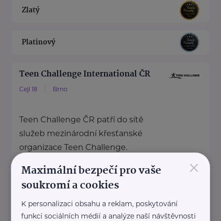
Zlatý
Platinový
Teen Challenge International ČR
Cejl 18
Brno
Teen Challenge ČR patří do sítě
služeb mezinárodní křesťanské
organizace Teen Challenge.
×
Organizace byla založena ...
Maximální bezpečí pro vaše
soukromí a cookies
www.teenchallenge.cz
+420 775 556 634
K personalizaci obsahu a reklam, poskytování
marsalova@teenchallenge.cz
funkcí sociálních médií a analýze naší návštěvnosti