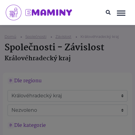
Domů
Společnosti
Závislost
Královéhradecký kraj
Společnosti - Závislost
Královéhradecký kraj
Dle regionu
Dle kategorie