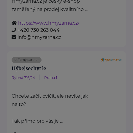
Hmyzárna.cz je český e-shop
zaměřený na prodej kvalitního ...
https://www.hmyzarna.cz/
+420 730 263 044
info@hmyzarna.cz
Stříbrný partner
Hýbejsechytře
Rybná 716/24
Praha 1
Chcete začít cvičit, ale nevíte jak
na to?
Tak přímo pro vás je ...