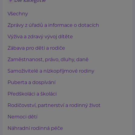
Dle kategorie
Všechny
Zprávy z úřadů a informace o dotacích
Výživa a zdravý vývoj dítěte
Zábava pro děti a rodiče
Zaměstnanost, právo, dluhy, daně
Samoživitelé a nízkopříjmové rodiny
Puberta a dospívání
Předškoláci a školáci
Rodičovství, partnerství a rodinný život
Nemoci dětí
Náhradní rodinná péče