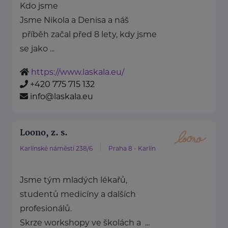
Kdo jsme
Jsme Nikola a Denisa a náš
příběh začal před 8 lety, kdy jsme
se jako ...
https://www.laskala.eu/
+420 775 715 132
info@laskala.eu
Loono, z. s.
Karlínské náměstí 238/6
Praha 8 - Karlín
Jsme tým mladých lékařů,
studentů medicíny a dalších
profesionálů.
Skrze workshopy ve školách a ...