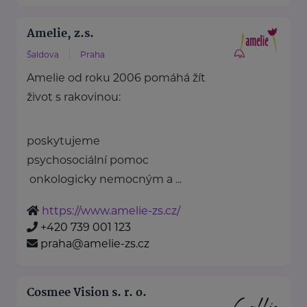
Amelie, z.s.
Šaldova
Praha
Amelie od roku 2006 pomáhá žít
život s rakovinou:
poskytujeme
psychosociální pomoc
onkologicky nemocným a ...
https://www.amelie-zs.cz/
+420 739 001 123
praha@amelie-zs.cz
Cosmee Vision s. r. o.