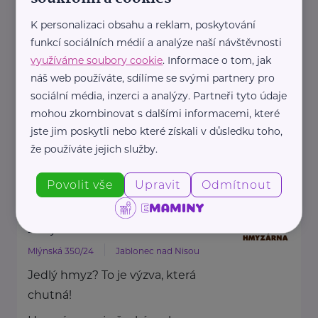
HARTMANN je odborník na
K personalizaci obsahu a reklam, poskytování
zdravotnické pomůcky a
funkcí sociálních médií a analýze naší návštěvnosti
hygienická řešení s dlouholetou
využíváme soubory cookie
. Informace o tom, jak
tradicí.
náš web používáte, sdílíme se svými partnery pro
Zaměřuje ...
sociální média, inzerci a analýzy. Partneři tyto údaje
mohou zkombinovat s dalšími informacemi, které
jste jim poskytli nebo které získali v důsledku toho,
https://hartmanndirect.com/cs-cz
že používáte jejich služby.
+420 800 100 150
info@hartmanndirect.cz
Povolit vše
Upravit
Odmítnout
Hmyzárna.cz
Mlýnská 350/24
Jablonec nad Nisou
Jedlý hmyz? To je výzva, která
chutná!