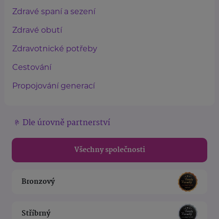
Zdravé spaní a sezení
Zdravé obutí
Zdravotnické potřeby
Cestování
Propojování generací
Dle úrovně partnerství
Všechny společnosti
Bronzový
Stříbrný