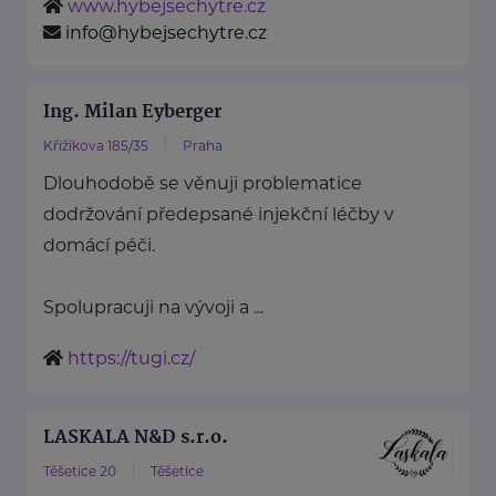
www.hybejsechytre.cz
info@hybejsechytre.cz
Ing. Milan Eyberger
Křižíkova 185/35
Praha
Dlouhodobě se věnuji problematice
dodržování předepsané injekční léčby v
domácí péči.
Spolupracuji na vývoji a ...
https://tugi.cz/
LASKALA N&D s.r.o.
Těšetice 20
Těšetice