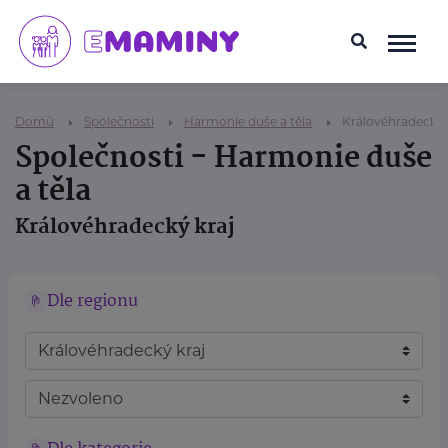
Domů
Společnosti
Harmonie duše a těla
Královéhradecký 
Společnosti - Harmonie duše
a těla
Královéhradecký kraj
Dle regionu