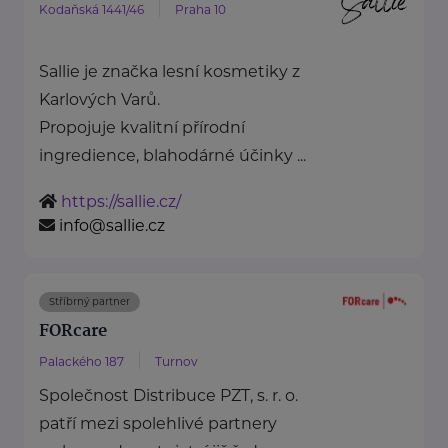
Kodaňská 1441/46
Praha 10
Sallie je značka lesní kosmetiky z
Karlových Varů.
Propojuje kvalitní přírodní
ingredience, blahodárné účinky ...
https://sallie.cz/
info@sallie.cz
Stříbrný partner
FORcare
Palackého 187
Turnov
Společnost Distribuce PZT, s. r. o.
patří mezi spolehlivé partnery