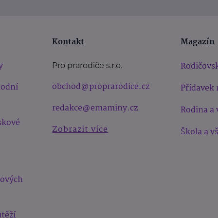
Kontakt
Magazín
y
Rodičovsk
Pro prarodiče s.r.o.
obchod@proprarodice.cz
hodní
Přídavek 
redakce@emaminy.cz
Rodina a 
skové
Zobrazit více
Škola a v
bových
těží