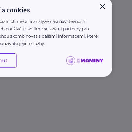
×
 a cookies
ciálních médií a analýze naší návštěvnosti
eb používáte, sdílíme se svými partnery pro
 mohou zkombinovat s dalšími informacemi, které
oužíváte jejich služby.
out