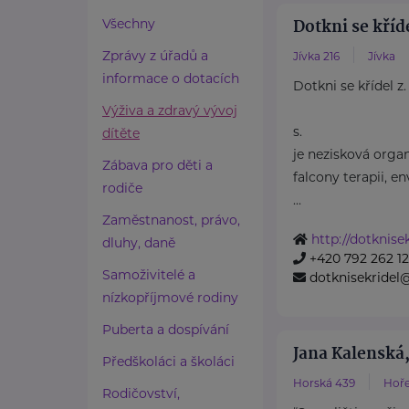
Dotkni se kříde
Všechny
Zprávy z úřadů a
Jívka 216
Jívka
informace o dotacích
Dotkni se křídel z.
Výživa a zdravý vývoj
s.
dítěte
je nezisková orga
Zábava pro děti a
falcony terapii, e
rodiče
...
Zaměstnanost, právo,
http://dotknisek
dluhy, daně
+420 792 262 1
Samoživitelé a
dotknisekridel
nízkopříjmové rodiny
Puberta a dospívání
Jana Kalenská,
Předškoláci a školáci
Horská 439
Hoře
Rodičovství,