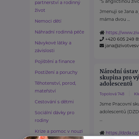
“S angličtinou živ
partnerství a rodinný
život
Jmenuji se Jana 
máma dvou ...
Nemoci dětí
Náhradní rodinná péče
https://www.ziv
+420 605 249 8
Návykové látky a
jana@zivotvesv
závislosti
Pojištění a finance
Národní ústav
Postižení a poruchy
skupina pro v
adolescentů
Těhotenství, porod,
mateřství
Topolová 748
Kl
Cestování s dětmi
Jsme Pracovní sku
adolescentů (DZ
Sociální dávky pro
...
rodiny
Krize a pomoc v nouzi
https://dzda.cz/