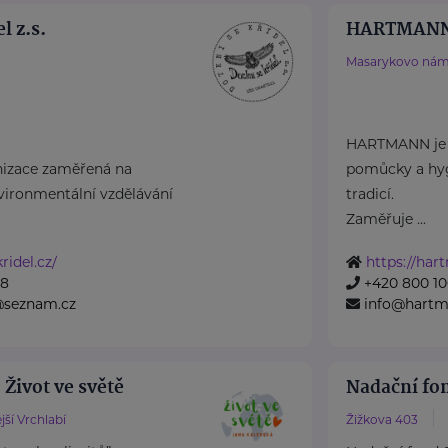
l z.s.
HARTMANN 
Masarykovo nám
HARTMANN je o
nizace zaměřená na
pomůcky a hyg
nvironmentální vzdělávání
tradicí.
Zaměřuje ...
ridel.cz/
https://har
28
+420 800 10
@seznam.cz
info@hartm
 Život ve světě
Nadační fo
jší Vrchlabí
Žižkova 403