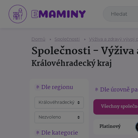
Domů
Společnosti
Výživa a zdravý vývoj d
Společnosti - Výživa 
Královéhradecký kraj
Dle regionu
Dle úrovně pa
Všechny společn
Platinový
Dle kategorie