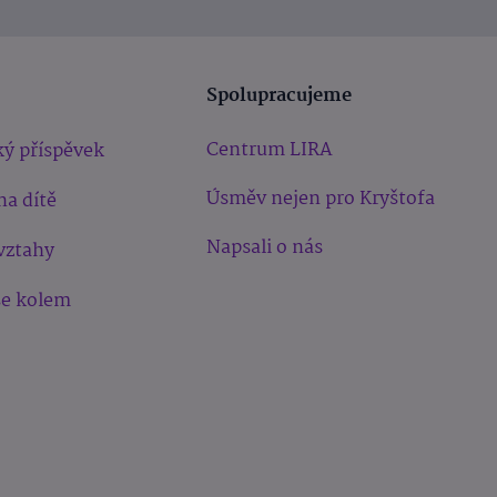
Spolupracujeme
Centrum LIRA
ý příspěvek
Úsměv nejen pro Kryštofa
na dítě
Napsali o nás
vztahy
še kolem