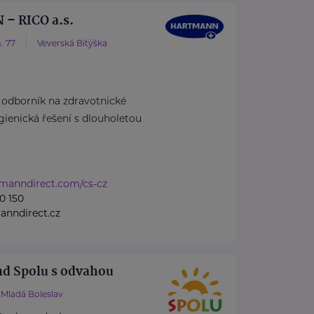
– RICO a.s.
. 77
Veverská Bítýška
dborník na zdravotnické
ienická řešení s dlouholetou
tmanndirect.com/cs-cz
0 150
anndirect.cz
nd Spolu s odvahou
Mladá Boleslav