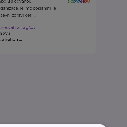
Spolu s odvahou
rganizace, jejímž posláním je
vní zdraví dětí ...
lusodvahou.org/cz/
5 273
sodvahou.cz