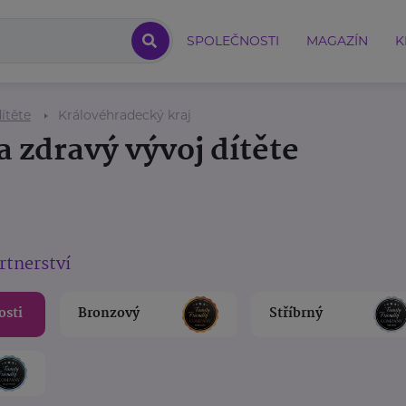
SPOLEČNOSTI
MAGAZÍN
K
ítěte
Královéhradecký kraj
a zdravý vývoj dítěte
rtnerství
osti
Bronzový
Stříbrný