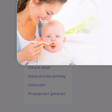
dzda@nudz.cz
Paliativní péče
Rady a tipy
Harmonie duše a těla
Zaměstnávání osob ze
zdravotním
postižením
Lázeňství a wellness
Zdravé spaní a sezení
Zdravé obutí
Zdravotnické potřeby
Cestování
Propojování generací