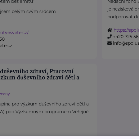
otem bez limitů”
Nadační fond 
je nezisková o
a jsem celým svým srdcem
podporovat duše
https://spo
otvesvete.cz/
+420 725 56
50
info@spolu
ete.cz
 duševního zdraví, Pracovní
ýzkum duševního zdraví dětí a
ecany
pina pro výzkum duševního zdraví dětí a
DA) pod Výzkumným programem Veřejné