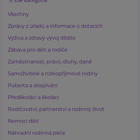
Dle kategorie
Všechny
Zprávy z úřadů a informace o dotacích
Výživa a zdravý vývoj dítěte
Zábava pro děti a rodiče
Zaměstnanost, právo, dluhy, daně
Samoživitelé a nízkopříjmové rodiny
Puberta a dospívání
Předškoláci a školáci
Rodičovství, partnerství a rodinný život
Nemoci dětí
Náhradní rodinná péče