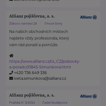
Allianz pojišťovna, a. s.
Žižkovo náměstí 28
Trhové Sviny
Na našich obchodních místech
najdete vždy profesionála, který
vám rád poradí a pomůže.
https://www.allianz.cz/cs_CZ/pobocky-
a-poradci/0845-Simunkova.html
+420 736 649 336
iveta.simunkova@iallianz.cz
Allianz pojišťovna, a. s.
Pražská tř. 1247/24
České Budějovice