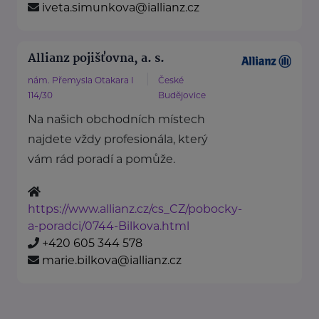
iveta.simunkova@iallianz.cz
Allianz pojišťovna, a. s.
nám. Přemysla Otakara I
České
114/30
Budějovice
Na našich obchodních místech
najdete vždy profesionála, který
vám rád poradí a pomůže.
https://www.allianz.cz/cs_CZ/pobocky-
a-poradci/0744-Bilkova.html
+420 605 344 578
marie.bilkova@iallianz.cz