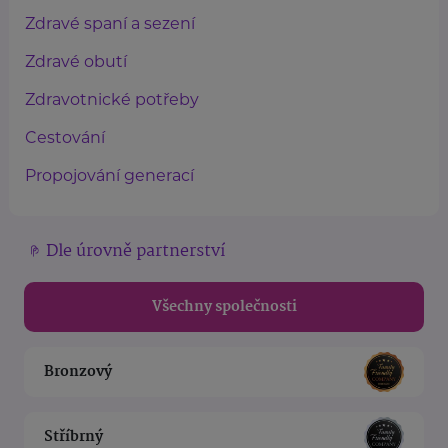
Zdravé spaní a sezení
Zdravé obutí
Zdravotnické potřeby
Cestování
Propojování generací
Dle úrovně partnerství
Všechny společnosti
Bronzový
Stříbrný