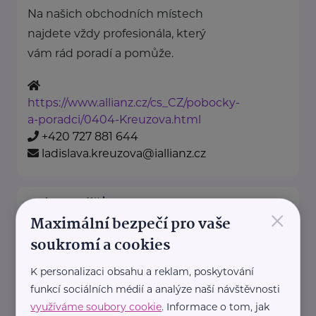
Na našich obchodních místech
najdete vždy profesionála, který
vám rád poradí a pomůže.
https://www.allianz.cz/cs_CZ/pobocky-
a-poradci/0404-Kreuzova.html
+420 727 881 644
ladislava.kreuzova@iallianz.cz
Allianz pojišťovna, a. s.
×
Maximální bezpečí pro vaše
L. B. Schneidera 569/3
České Budějovice
soukromí a cookies
Na našich obchodních místech
najdete vždy profesionála, který
K personalizaci obsahu a reklam, poskytování
vám rád poradí a pomůže.
funkcí sociálních médií a analýze naší návštěvnosti
využíváme soubory cookie
. Informace o tom, jak