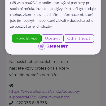
náš web používáte, sdílíme se svými partnery pro
https://www.allianz.cz/cs_CZ/pobocky-
sociální média, inzerci a analýzy. Partneři tyto údaje
a-poradci/0631-
mohou zkombinovat s dalšími informacemi, které
Chroustovska.html
jste jim poskytli nebo které získali v důsledku toho,
dana.chroustovska@iallianz.cz
že používáte jejich služby.
Povolit vše
Upravit
Odmítnout
Allianz pojišťovna, a. s.
Rudolfovská tř.
České
1986/21
Budějovice
Na našich obchodních místech
najdete vždy profesionála, který
vám rád poradí a pomůže.
https://www.allianz.cz/cs_CZ/pobocky-
a-poradci/0729-Simunkova.html
+420 736 649 336