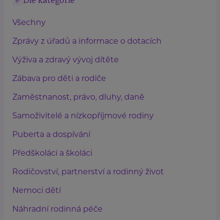
Dle kategorie
Všechny
Zprávy z úřadů a informace o dotacích
Výživa a zdravý vývoj dítěte
Zábava pro děti a rodiče
Zaměstnanost, právo, dluhy, daně
Samoživitelé a nízkopříjmové rodiny
Puberta a dospívání
Předškoláci a školáci
Rodičovství, partnerství a rodinný život
Nemoci dětí
Náhradní rodinná péče