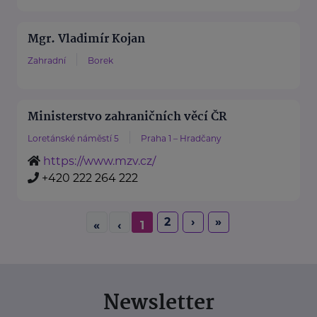
Mgr. Vladimír Kojan
Zahradní
Borek
Ministerstvo zahraničních věcí ČR
Loretánské náměstí 5
Praha 1 – Hradčany
https://www.mzv.cz/
+420 222 264 222
2
›
»
«
‹
1
Newsletter