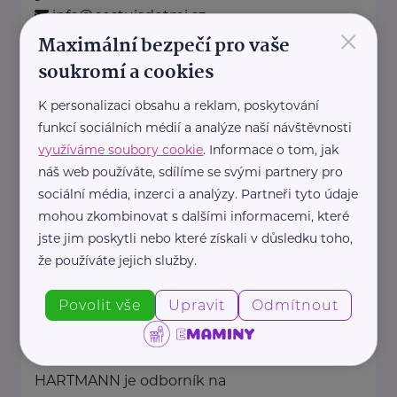
info@cestujsdetmi.cz
×
Maximální bezpečí pro vaše
soukromí a cookies
CK MÁJ spol. s r.o.
K personalizaci obsahu a reklam, poskytování
V. Volfa
České Budějovice - České Budějovice 2
funkcí sociálních médií a analýze naší návštěvnosti
využíváme soubory cookie
. Informace o tom, jak
náš web používáte, sdílíme se svými partnery pro
CK SATURN s.r.o.
sociální média, inzerci a analýzy. Partneři tyto údaje
Okružní
Trhové Sviny
mohou zkombinovat s dalšími informacemi, které
jste jim poskytli nebo které získali v důsledku toho,
že používáte jejich služby.
HARTMANN – RICO a.s.
Masarykovo nám. 77
Veverská Bítýška
Povolit vše
Upravit
Odmítnout
HARTMANN je odborník na