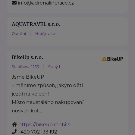
info@adrenalinerace.cz
AQUATRAVEL s.r.o.
Okružní
Hrdějovice
BikeUp s.r.o.
Stehlíkova 1233
Slaný 1
Jsme BikeUP
– měníme způsob, jakým děti
jezdí na kolech!
Místo neustálého nakupování
nových kol ...
https://bikeup.rent/cs
+420 702 133 192