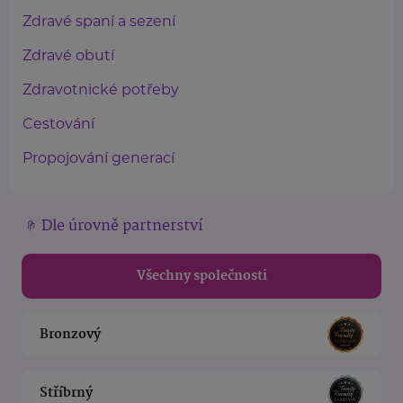
Zdravé spaní a sezení
Zdravé obutí
Zdravotnické potřeby
Cestování
Propojování generací
Dle úrovně partnerství
Všechny společnosti
Bronzový
Stříbrný