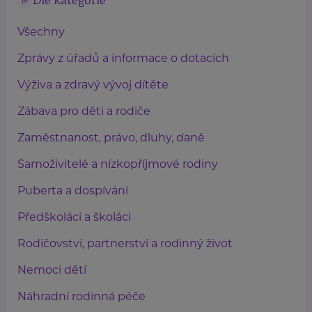
Dle kategorie
Všechny
Zprávy z úřadů a informace o dotacích
Výživa a zdravý vývoj dítěte
Zábava pro děti a rodiče
Zaměstnanost, právo, dluhy, daně
Samoživitelé a nízkopříjmové rodiny
Puberta a dospívání
Předškoláci a školáci
Rodičovství, partnerství a rodinný život
Nemoci dětí
Náhradní rodinná péče