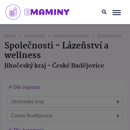
Domů
Společnosti
Lázeňství a wellness
Jihočeský kraj
Společnosti - Lázeňství a
wellness
Jihočeský kraj - České Budějovice
Dle regionu