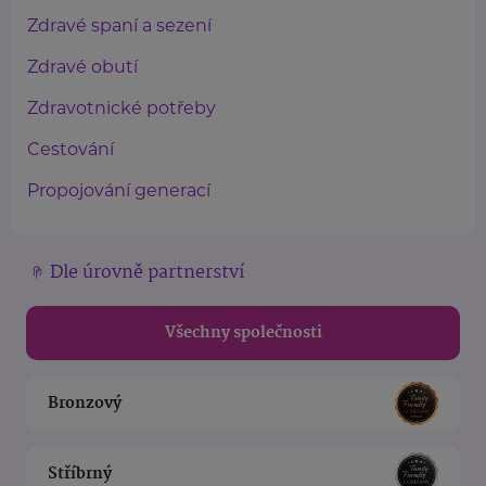
Zdravé spaní a sezení
Zdravé obutí
Zdravotnické potřeby
Cestování
Propojování generací
Dle úrovně partnerství
Všechny společnosti
Bronzový
Stříbrný