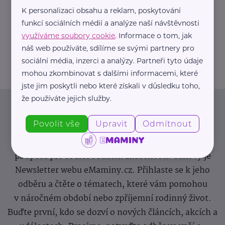
K personalizaci obsahu a reklam, poskytování
https://hartmanndirect.com/cs-cz
funkcí sociálních médií a analýze naší návštěvnosti
+420 800 100 150
využíváme soubory cookie
. Informace o tom, jak
info@hartmanndirect.cz
náš web používáte, sdílíme se svými partnery pro
sociální média, inzerci a analýzy. Partneři tyto údaje
mohou zkombinovat s dalšími informacemi, které
jste jim poskytli nebo které získali v důsledku toho,
že používáte jejich služby.
Newsletter
Povolit vše
Upravit
Odmítnout
Pravidelný přísun novinek, inspirace na každý den,
podpora pro rodiče i sdílení zkušeností. Takový je
Newsletter webu eMaminy.cz. Přihlaste se k jeho
odběru a čtěte o tématech, které vám pomohou
v náročném období nebo zpříjemní rodinný život.
Buďte první, kdo se dozví o nových článcích, akcích a