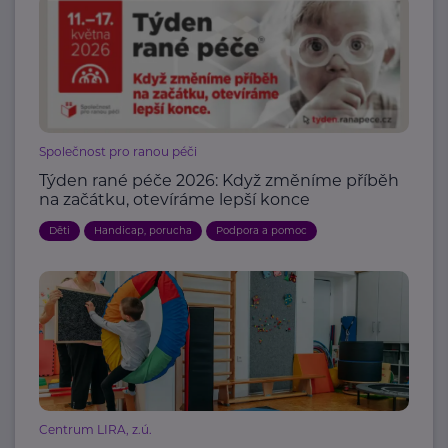
Společnost pro ranou péči
Týden rané péče 2026: Když změníme příběh
na začátku, otevíráme lepší konce
Děti
Handicap, porucha
Podpora a pomoc
Centrum LIRA, z.ú.