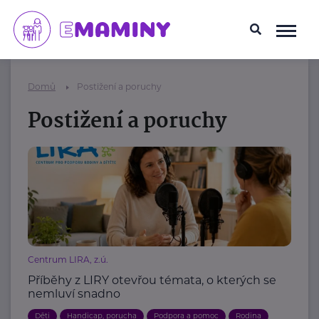
Domů
Postižení a poruchy
Postižení a poruchy
Centrum LIRA, z.ú.
Příběhy z LIRY otevřou témata, o kterých se
nemluví snadno
Děti
Handicap, porucha
Podpora a pomoc
Rodina