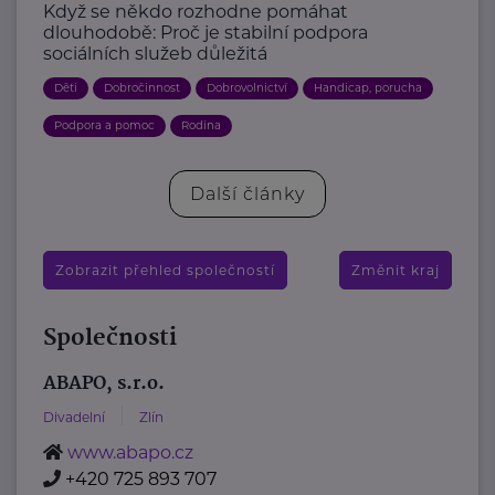
Když se někdo rozhodne pomáhat
dlouhodobě: Proč je stabilní podpora
sociálních služeb důležitá
Děti
Dobročinnost
Dobrovolnictví
Handicap, porucha
Podpora a pomoc
Rodina
Další články
Zobrazit přehled společností
Změnit kraj
Společnosti
ABAPO, s.r.o.
Divadelní
Zlín
www.abapo.cz
+420 725 893 707