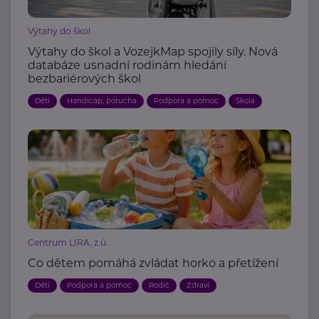
Výtahy do škol
Výtahy do škol a VozejkMap spojily síly. Nová
databáze usnadní rodinám hledání
bezbariérových škol
Děti
Handicap, porucha
Podpora a pomoc
Škola
Centrum LIRA, z.ú.
Co dětem pomáhá zvládat horko a přetížení
Děti
Podpora a pomoc
Rodič
Zdraví