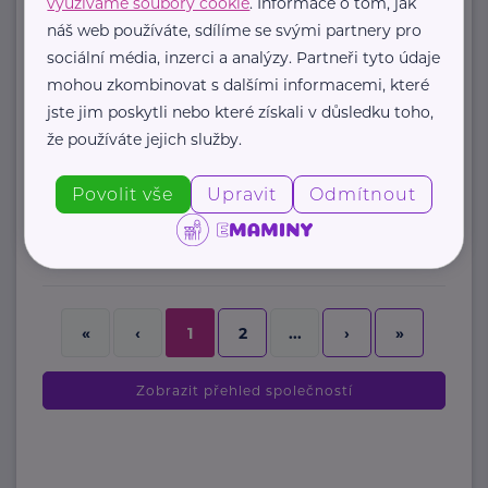
Teplická
Děčín
využíváme soubory cookie
. Informace o tom, jak
náš web používáte, sdílíme se svými partnery pro
+420 728 845 430
sociální média, inzerci a analýzy. Partneři tyto údaje
sychra@asistencedc.cz
mohou zkombinovat s dalšími informacemi, které
jste jim poskytli nebo které získali v důsledku toho,
AHC a.s.
že používáte jejich služby.
Budějovická
Praha
Povolit vše
Upravit
Odmítnout
www. ambeat.cz
+420 222 519 311
ddnovybor@ahc.cz
2
›
»
«
‹
1
...
Zobrazit přehled společností