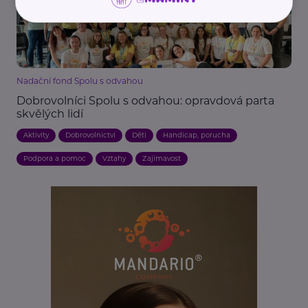
Nadační fond Spolu s odvahou
Dobrovolníci Spolu s odvahou: opravdová parta
skvělých lidí
Aktivity
Dobrovolnictví
Děti
Handicap, porucha
Podpora a pomoc
Vztahy
Zajímavost