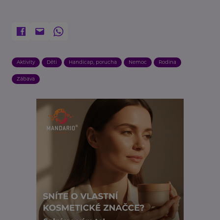
Aktivity
Děti
Handicap, porucha
Nemoc
Rodina
Zábava