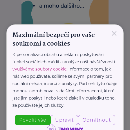
×
Maximální bezpečí pro vaše
soukromí a cookies
K personalizaci obsahu a reklam, poskytování
funkcí sociálních médií a analýze naší návštěvnosti
využíváme soubory cookie
. Informace o tom, jak
náš web používáte, sdílíme se svými partnery pro
REKLAMA
sociální média, inzerci a analýzy. Partneři tyto údaje
mohou zkombinovat s dalšími informacemi, které
jste jim poskytli nebo které získali v důsledku toho,
že používáte jejich služby.
Související články
Povolit vše
Upravit
Odmítnout