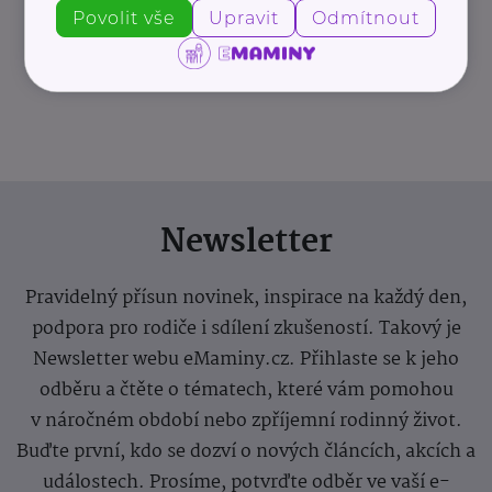
Povolit vše
Upravit
Odmítnout
Další články
Newsletter
Pravidelný přísun novinek, inspirace na každý den,
podpora pro rodiče i sdílení zkušeností. Takový je
Newsletter webu eMaminy.cz. Přihlaste se k jeho
odběru a čtěte o tématech, které vám pomohou
v náročném období nebo zpříjemní rodinný život.
Buďte první, kdo se dozví o nových článcích, akcích a
událostech. Prosíme, potvrďte odběr ve vaší e-