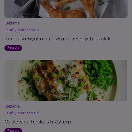
Reklama
Family Market s.r.o.
Kuřecí stehýnko na lůžku ze zelených fazolek
Recepty
Reklama
Family Market s.r.o.
Obalovaná treska s hráškem
Recepty