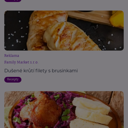
Reklama
Family Market s.r.o.
Dušené krůtí filety s brusinkami
Recepty