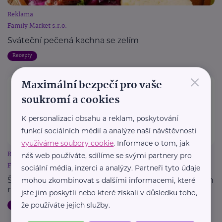
Reklama
Family Market s.r.o.
Sváteční pečená kachna se zelím
Recepty
×
Maximální bezpečí pro vaše
soukromí a cookies
K personalizaci obsahu a reklam, poskytování
funkcí sociálních médií a analýze naší návštěvnosti
využíváme soubory cookie
. Informace o tom, jak
Reklama
náš web používáte, sdílíme se svými partnery pro
Family Market s.r.o.
sociální média, inzerci a analýzy. Partneři tyto údaje
Šokově nebo podomácku: Jaký je rozdíl v metodách
mohou zkombinovat s dalšími informacemi, které
mrazení?
jste jim poskytli nebo které získali v důsledku toho,
že používáte jejich služby.
Recepty
Výživa
Zdraví
Zajímavost