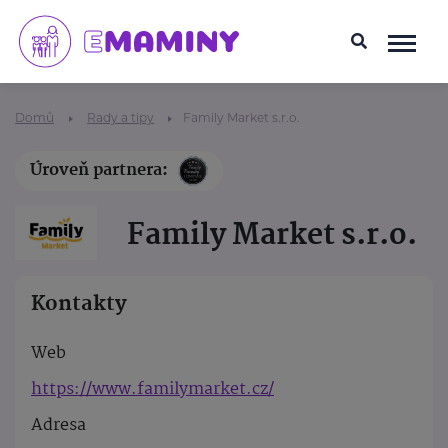
Domů
Rady a tipy
Family Market s.r.o.
Úroveň partnera:
Family Market s.r.o.
Kontakty
Web
https://www.familymarket.cz/
Adresa